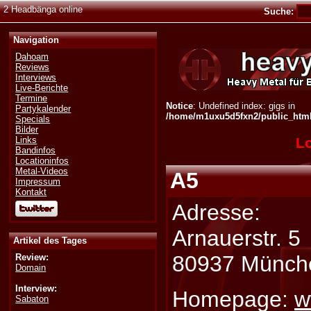
2 Headbänga online
Suche:
Navigation
Dahoam
Reviews
Interviews
Live-Berichte
Termine
Notice
: Undefined index: gigs in
Partykalender
/home/m1uxu5d5fxn2/public_html/
Specials
Bilder
Lo
Links
Bandinfos
Locationinfos
Metal-Videos
A5
Impressum
Kontakt
Adresse:
Arnauerstr. 5
Artikel des Tages
80937 Münch
Review:
Domain
Interview:
Homepage:
w
Sabaton