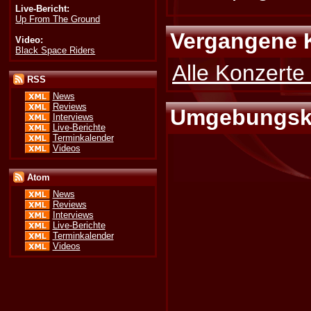
Live-Bericht:
Up From The Ground
Vergangene 
Video:
Black Space Riders
Alle Konzerte
RSS
News
Reviews
Umgebungsk
Interviews
Live-Berichte
Terminkalender
Videos
Atom
News
Reviews
Interviews
Live-Berichte
Terminkalender
Videos