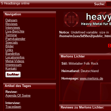
5 Headbänga online
Suche:
Navigation
Dahoam
Reviews
Interviews
Live-Berichte
Notice
: Undefined variable: size in
Termine
/home/m1uxu5d5fxn2/public_html/
Partykalender
Specials
B
Bilder
Links
Bandinfos
Merlons Lichter
Locationinfos
Metal-Videos
Stil:
Mittelalter Folk Rock
Impressum
Kontakt
Heimatland:
Deutschland
Homepage:
www.merlons.de
Artikel des Tages
Review:
Agenda Of Swine
Interview:
Tracedawn
Reviews zu Merlons Lichter: