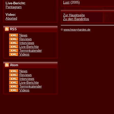
Lust
(2005)
Live-Bericht:
Pentagram
Video:
Zur Hauptseite
Aborted
Zu den Bandinfos
RSS
©
www.heavyhardes.de
News
Reviews
Interviews
Live-Berichte
Terminkalender
Videos
Atom
News
Reviews
Interviews
Live-Berichte
Terminkalender
Videos