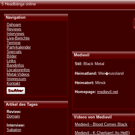
5 Headbänga online
Navigation
Dahoam
Reviews
Interviews
Live-Berichte
Termine
Partykalender
Specials
Medievil
Bilder
Links
Stil:
Black Metal
Bandinfos
Locationinfos
Heimatland:
Wei�russland
Metal-Videos
Impressum
Heimatort:
Minsk
Kontakt
Homepage:
medievil.net
Artikel des Tages
Review:
Domain
Videos von Medievil
Medievil - Blood Comes Black
Interview:
Sabaton
Medievil - K Chertjam! (to Hell!)