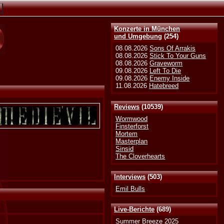
Konzerte in München
und Umgebung
(254)
08.08.2026
Sons Of Arrakis
08.08.2026
Stick To Your Guns
08.08.2026
Graveworm
09.08.2026
Left To Die
09.08.2026
Enemy Inside
11.08.2026
Hatebreed
Reviews
(10539)
Wormwood
Finsterforst
Mortem
Masterplan
Sinsid
The Cloverhearts
Interviews
(503)
Emil Bulls
Live-Berichte
(689)
Summer Breeze 2025