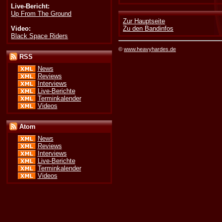
Live-Bericht:
Up From The Ground
Zur Hauptseite
Video:
Zu den Bandinfos
Black Space Riders
©
www.heavyhardes.de
RSS
News
Reviews
Interviews
Live-Berichte
Terminkalender
Videos
Atom
News
Reviews
Interviews
Live-Berichte
Terminkalender
Videos