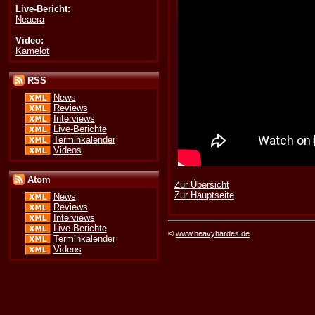
Live-Bericht:
Neaera
Video:
Kamelot
RSS
News
Reviews
Interviews
Live-Berichte
Terminkalender
Videos
Atom
Zur Übersicht
Zur Hauptseite
News
Reviews
Interviews
Live-Berichte
©
www.heavyhardes.de
Terminkalender
Videos