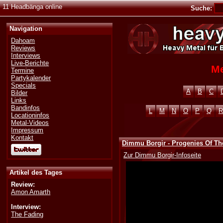
11 Headbänga online
Suche:
Navigation
Dahoam
Reviews
Interviews
Live-Berichte
Me
Termine
Partykalender
Specials
A
B
C
Bilder
Links
Bandinfos
L
M
N
O
P
Q
R
Locationinfos
Metal-Videos
Impressum
Kontakt
Dimmu Borgir - Progenies Of Th
Zur Dimmu Borgir-Infoseite
Artikel des Tages
Review:
Amon Amarth
Interview:
The Fading