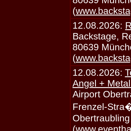
(
www.backsta
12.08.2026:
R
Backstage, Rei
80639 Münch
(
www.backsta
12.08.2026:
T
Angel + Meta
Airport Obertr
Frenzel-Stra
Obertraublin
(
www.eventhal