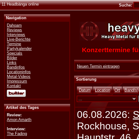
11 Headbänga online
Suche:
Navigation
Dahoam
Reviews
Interviews
Live-Berichte
Termine
Konzerttermine 
Partykalender
Specials
Bilder
Links
Neuen Termin eintragen
Bandinfos
Locationinfos
Metal-Videos
Sortierung
Impressum
Kontakt
Datum
Location
Ort
Band(s)
Artikel des Tages
06.08.2026:
S
Review:
Amon Amarth
Rockhouse, S
Interview:
The Fading
Hauptstr. 46,