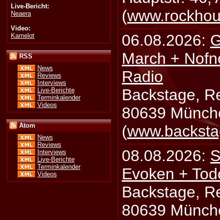
Live-Bericht:
(
www.rockhou
Neaera
Video:
06.08.2026:
G
Kamelot
March + Nofn
RSS
News
Radio
Reviews
Interviews
Backstage, Rei
Live-Berichte
Terminkalender
Videos
80639 Münch
Atom
(
www.backsta
News
Reviews
08.08.2026:
S
Interviews
Live-Berichte
Terminkalender
Evoken + Tod
Videos
Backstage, Rei
80639 Münch