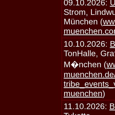
09.10.2026:
U
Strom, Lindwu
München (
ww
muenchen.c
10.10.2026:
B
TonHalle, Graf
M�nchen (
ww
muenchen.de/
tribe_events_
muenchen
)
11.10.2026:
B