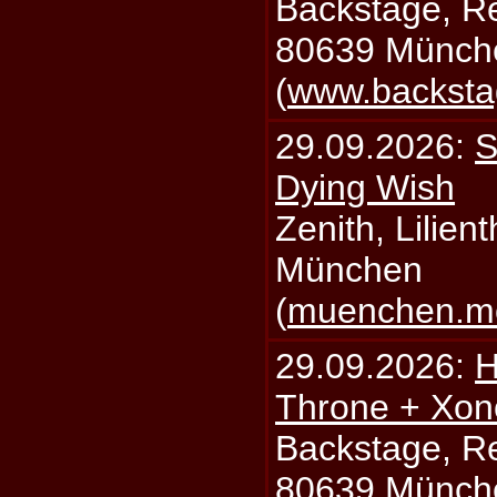
Backstage, Rei
80639 Münch
(
www.backsta
29.09.2026:
S
Dying Wish
Zenith, Lilien
München
(
muenchen.mo
29.09.2026:
H
Throne + Xon
Backstage, Rei
80639 Münch