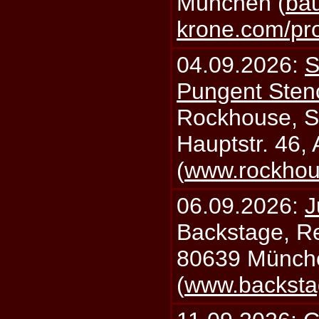
München (
bau
krone.com/p
04.09.2026:
S
Pungent Stenc
Rockhouse, S
Hauptstr. 46,
(
www.rockhou
06.09.2026:
J
Backstage, Rei
80639 Münch
(
www.backsta