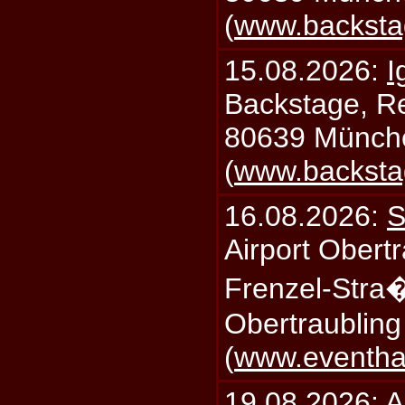
(
www.backsta
15.08.2026:
I
Backstage, Rei
80639 Münch
(
www.backsta
16.08.2026:
S
Airport Obertr
Frenzel-Stra
Obertraublin
(
www.eventhal
19.08.2026:
A