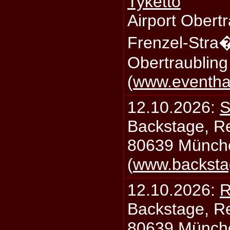
Tyketto
Airport Obertr
Frenzel-Stra
Obertraublin
(
www.eventhal
12.10.2026:
S
Backstage, Rei
80639 Münch
(
www.backsta
12.10.2026:
R
Backstage, Rei
80639 Münch