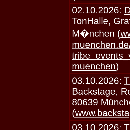
02.10.2026:
D
TonHalle, Graf
M�nchen (
ww
muenchen.de/
tribe_events_
muenchen
)
03.10.2026:
T
Backstage, Rei
80639 Münch
(
www.backsta
03.10.2026:
T