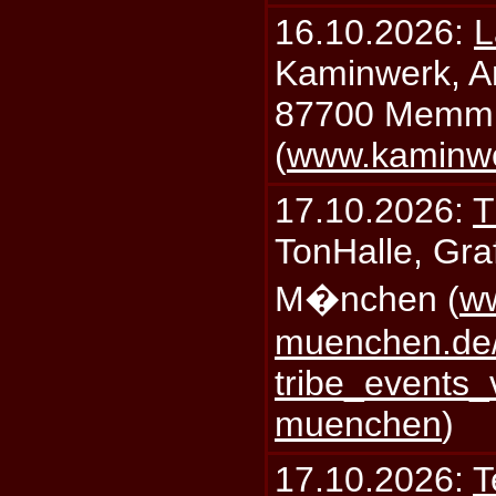
16.10.2026:
L
Kaminwerk, A
87700 Memm
(
www.kaminw
17.10.2026:
T
TonHalle, Graf
M�nchen (
ww
muenchen.de/
tribe_events_
muenchen
)
17.10.2026:
T