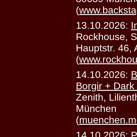
(
www.backsta
13.10.2026:
I
Rockhouse, S
Hauptstr. 46,
(
www.rockhou
14.10.2026:
B
Borgir + Dark
Zenith, Lilien
München
(
muenchen.mo
14.10.2026:
P