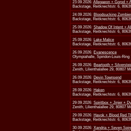
23.09.2026:
Allegaeon + Gorod +
Backstage, Reitknechtstr. 6, 806
24.09.2026:
Bloodsucking Zombie
Backstage, Reitknechtstr. 6, 806
25.09.2026:
Shadow Of Intent + A
Backstage, Reitknechtstr. 6, 806
25.09.2026:
Lake Malice
Backstage, Reitknechtstr. 6, 806
26.09.2026:
Evanescence
Olympiahalle, Spiridon-Louis-Ring
26.09.2026:
Beartooth + Silverste
Zenith, Lilienthalallee 29, 80807 
26.09.2026:
Devin Townsend
Backstage, Reitknechtstr. 6, 806
28.09.2026:
Haken
Backstage, Reitknechtstr. 6, 806
29.09.2026:
Spiritbox + Jinjer + D
Zenith, Lilienthalallee 29, 80807 
29.09.2026:
Havok + Blood Red Th
Backstage, Reitknechtstr. 6, 806
30.09.2026:
Xandria + Seven Spire