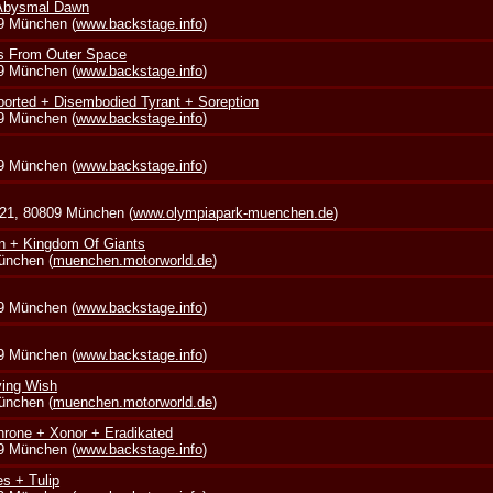
 Abysmal Dawn
39 München (
www.backstage.info
)
s From Outer Space
39 München (
www.backstage.info
)
borted + Disembodied Tyrant + Soreption
39 München (
www.backstage.info
)
39 München (
www.backstage.info
)
 21, 80809 München (
www.olympiapark-muenchen.de
)
in + Kingdom Of Giants
München (
muenchen.motorworld.de
)
39 München (
www.backstage.info
)
39 München (
www.backstage.info
)
ying Wish
München (
muenchen.motorworld.de
)
rone + Xonor + Eradikated
39 München (
www.backstage.info
)
s + Tulip