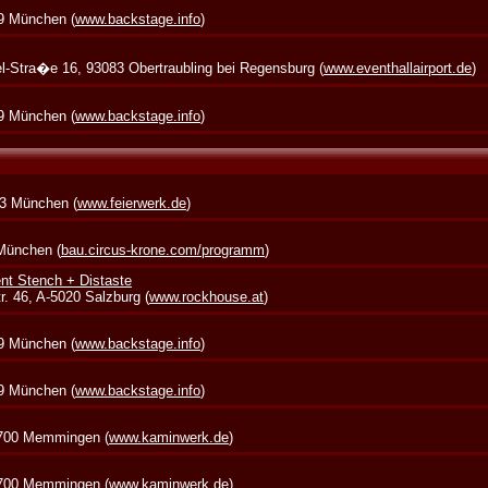
39 München (
www.backstage.info
)
zel-Stra�e 16, 93083 Obertraubling bei Regensburg (
www.eventhallairport.de
)
39 München (
www.backstage.info
)
73 München (
www.feierwerk.de
)
 München (
bau.circus-krone.com/programm
)
nt Stench + Distaste
. 46, A-5020 Salzburg (
www.rockhouse.at
)
39 München (
www.backstage.info
)
39 München (
www.backstage.info
)
7700 Memmingen (
www.kaminwerk.de
)
7700 Memmingen (
www.kaminwerk.de
)