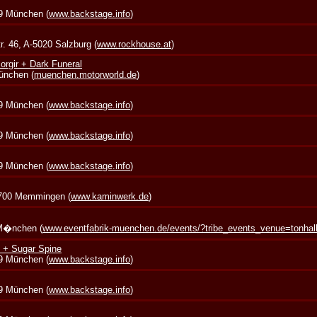
39 München (
www.backstage.info
)
. 46, A-5020 Salzburg (
www.rockhouse.at
)
rgir + Dark Funeral
München (
muenchen.motorworld.de
)
39 München (
www.backstage.info
)
39 München (
www.backstage.info
)
39 München (
www.backstage.info
)
7700 Memmingen (
www.kaminwerk.de
)
 M�nchen (
www.eventfabrik-muenchen.de/events/?tribe_events_venue=tonha
 + Sugar Spine
39 München (
www.backstage.info
)
39 München (
www.backstage.info
)