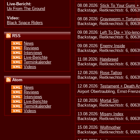
Live-Bericht:
08.08.2026:
Stick To Your Guns +
Up From The Ground
Backstage, Reitknechtstr. 6, 806
Video:
08.08.2026:
Graveworm + Tortures
Black Space Riders
Backstage, Reitknechtstr. 6, 806
09.08.2026:
Left To Die + Vio-lenc
RSS
Backstage, Reitknechtstr. 6, 806
News
09.08.2026:
Enemy Inside
Reviews
Backstage, Reitknechtstr. 6, 806
Interviews
Live-Berichte
11.08.2026:
Hatebreed
Terminkalender
Backstage, Reitknechtstr. 6, 806
Videos
12.08.2026:
Rose Tattoo
Backstage, Reitknechtstr. 6, 806
Atom
12.08.2026:
Testament + Death An
News
Airport Obertraubling, Ernst-Fren
Reviews
Interviews
12.08.2026:
Mortal Sin
Live-Berichte
Backstage, Reitknechtstr. 6, 806
Terminkalender
Videos
13.08.2026:
Misery Index
Backstage, Reitknechtstr. 6, 806
15.08.2026:
Wolfmother
Backstage, Reitknechtstr. 6, 806