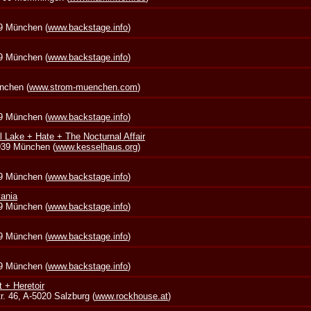
39 München (
www.backstage.info
)
39 München (
www.backstage.info
)
nchen (
www.strom-muenchen.com
)
39 München (
www.backstage.info
)
l Lake + Hate + The Nocturnal Affair
0939 München (
www.kesselhaus.org
)
39 München (
www.backstage.info
)
vania
39 München (
www.backstage.info
)
39 München (
www.backstage.info
)
39 München (
www.backstage.info
)
t + Heretoir
. 46, A-5020 Salzburg (
www.rockhouse.at
)