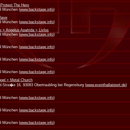
 Protest The Hero
39 München (
www.backstage.info
)
lave
39 München (
www.backstage.info
)
e + Angelus Apatrida + Livlos
39 München (
www.backstage.info
)
39 München (
www.backstage.info
)
39 München (
www.backstage.info
)
39 München (
www.backstage.info
)
gel + Metal Church
zel-Stra�e 16, 93083 Obertraubling bei Regensburg (
www.eventhallairport.de
)
39 München (
www.backstage.info
)
39 München (
www.backstage.info
)
39 München (
www.backstage.info
)