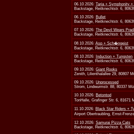
06.10.2026:
Tarja + Symphonity 
Backstage, Reitknechtstr. 6, 806
06.10.2026:
Bullet
Backstage, Reitknechtstr. 6, 806
07.10.2026:
The Devil Wears Prad
Backstage, Reitknechtstr. 6, 806
08.10.2026:
Asp + Sch�ngeist
Backstage, Reitknechtstr. 6, 806
08.10.2026:
Induction + Tungsten
Backstage, Reitknechtstr. 6, 806
09.10.2026:
Giant Rooks
Zenith, Lilienthalallee 29, 80807 
09.10.2026:
Unprocessed
Strom, Lindwurmstr. 88, 80337 Mü
10.10.2026:
Betontod
TonHalle, Grafinger Str. 6, 81671
11.10.2026:
Black Star Riders + T
Airport Obertraubling, Ernst-Fren
12.10.2026:
Samurai Pizza Cats
Backstage, Reitknechtstr. 6, 806