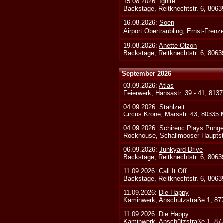
15.08.2026:
Ignite
Backstage, Reitknechtstr. 6, 806
16.08.2026:
Soen
Airport Obertraubling, Ernst-Fren
19.08.2026:
Anette Olzon
Backstage, Reitknechtstr. 6, 806
September 2026
03.09.2026:
Atlas
Feierwerk, Hansastr. 39 - 41, 813
04.09.2026:
Stahlzeit
Circus Krone, Marsstr. 43, 80335
04.09.2026:
Schirenc Plays Punge
Rockhouse, Schallmooser Hauptstr
06.09.2026:
Junkyard Drive
Backstage, Reitknechtstr. 6, 806
11.09.2026:
Call It Off
Backstage, Reitknechtstr. 6, 806
11.09.2026:
Die Happy
Kaminwerk, Anschützstraße 1, 8
11.09.2026:
Die Happy
Kaminwerk, Anschützstraße 1, 8