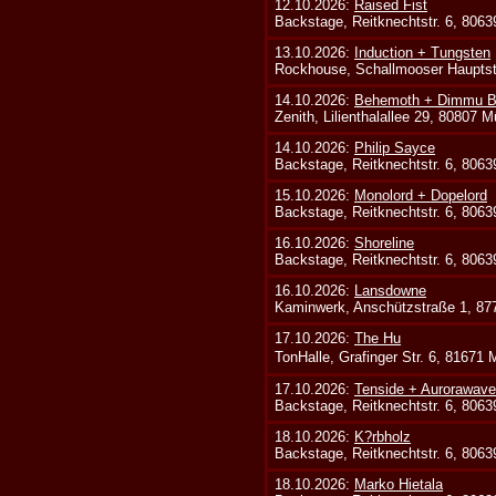
12.10.2026:
Raised Fist
Backstage, Reitknechtstr. 6, 806
13.10.2026:
Induction + Tungsten
Rockhouse, Schallmooser Hauptstr
14.10.2026:
Behemoth + Dimmu Bo
Zenith, Lilienthalallee 29, 80807 
14.10.2026:
Philip Sayce
Backstage, Reitknechtstr. 6, 806
15.10.2026:
Monolord + Dopelord
Backstage, Reitknechtstr. 6, 806
16.10.2026:
Shoreline
Backstage, Reitknechtstr. 6, 806
16.10.2026:
Lansdowne
Kaminwerk, Anschützstraße 1, 8
17.10.2026:
The Hu
TonHalle, Grafinger Str. 6, 81671
17.10.2026:
Tenside + Aurorawave
Backstage, Reitknechtstr. 6, 806
18.10.2026:
K?rbholz
Backstage, Reitknechtstr. 6, 806
18.10.2026:
Marko Hietala