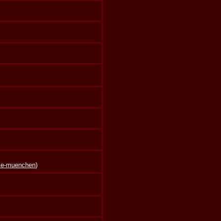
lle-muenchen
)