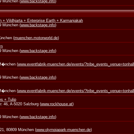
39 München (
www.backstage.info
)
 + Vildhjarta + Enterprise Earth + Karmanjakah
39 München (
www.backstage.info
)
München (
muenchen.motorworld.de
)
yn
39 München (
www.backstage.info
)
 M�nchen (
www.eventfabrik-muenchen.de/events/?tribe_events_venue=tonha
39 München (
www.backstage.info
)
 M�nchen (
www.eventfabrik-muenchen.de/events/?tribe_events_venue=tonha
s + Tulip
. 46, A-5020 Salzburg (
www.rockhouse.at
)
39 München (
www.backstage.info
)
 21, 80809 München (
www.olympiapark-muenchen.de
)