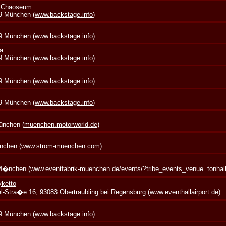
+ Chaoseum
39 München (
www.backstage.info
)
39 München (
www.backstage.info
)
a
39 München (
www.backstage.info
)
39 München (
www.backstage.info
)
39 München (
www.backstage.info
)
München (
muenchen.motorworld.de
)
nchen (
www.strom-muenchen.com
)
 M�nchen (
www.eventfabrik-muenchen.de/events/?tribe_events_venue=tonha
yketto
zel-Stra�e 16, 93083 Obertraubling bei Regensburg (
www.eventhallairport.de
)
39 München (
www.backstage.info
)