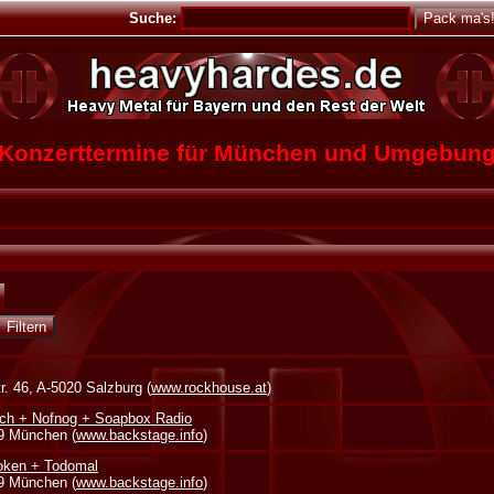
Suche:
Konzerttermine für München und Umgebun
. 46, A-5020 Salzburg (
www.rockhouse.at
)
ch + Nofnog + Soapbox Radio
39 München (
www.backstage.info
)
oken + Todomal
39 München (
www.backstage.info
)