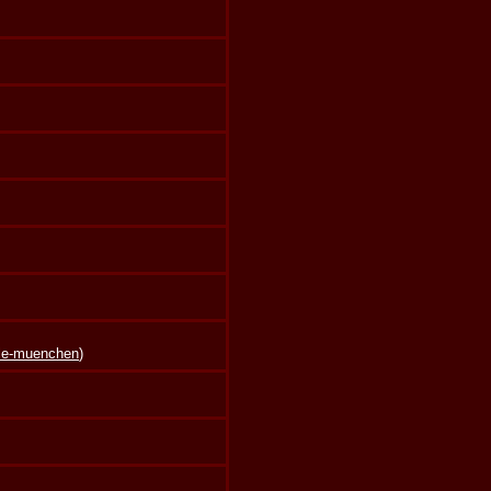
lle-muenchen
)