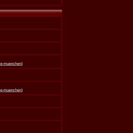
lle-muenchen
)
lle-muenchen
)