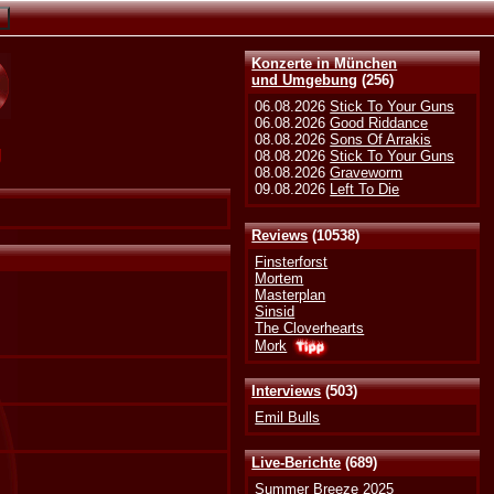
Konzerte in München
und Umgebung
(256)
06.08.2026
Stick To Your Guns
06.08.2026
Good Riddance
08.08.2026
Sons Of Arrakis
g
08.08.2026
Stick To Your Guns
08.08.2026
Graveworm
09.08.2026
Left To Die
Reviews
(10538)
Finsterforst
Mortem
Masterplan
Sinsid
The Cloverhearts
Mork
Interviews
(503)
Emil Bulls
Live-Berichte
(689)
Summer Breeze 2025