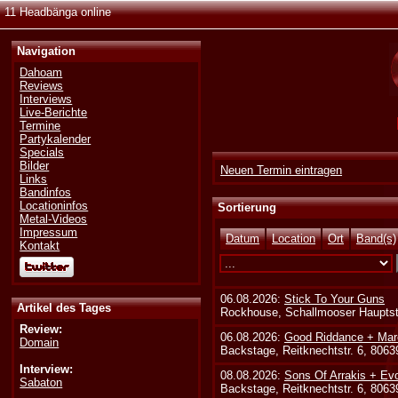
11 Headbänga online
Navigation
Dahoam
Reviews
Interviews
Live-Berichte
Termine
Partykalender
Specials
Bilder
Neuen Termin eintragen
Links
Bandinfos
Locationinfos
Sortierung
Metal-Videos
Impressum
Datum
Location
Ort
Band(s)
Kontakt
06.08.2026:
Stick To Your Guns
Artikel des Tages
Rockhouse, Schallmooser Hauptstr
Review:
06.08.2026:
Good Riddance + Mar
Domain
Backstage, Reitknechtstr. 6, 806
Interview:
08.08.2026:
Sons Of Arrakis + Ev
Sabaton
Backstage, Reitknechtstr. 6, 806