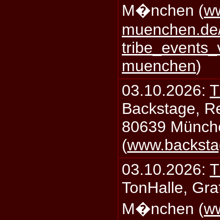
M�nchen (
ww
muenchen.de/
tribe_events_
muenchen
)
03.10.2026:
T
Backstage, Rei
80639 Münch
(
www.backsta
03.10.2026:
T
TonHalle, Graf
M�nchen (
ww