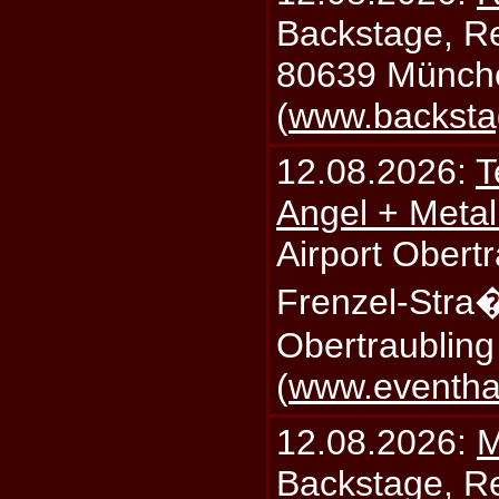
Backstage, Rei
80639 Münch
(
www.backsta
12.08.2026:
T
Angel + Meta
Airport Obertr
Frenzel-Stra
Obertraublin
(
www.eventhal
12.08.2026:
M
Backstage, Rei