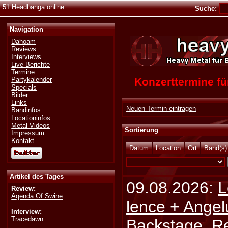
51 Headbänga online
Suche:
Navigation
Dahoam
Reviews
Interviews
Live-Berichte
Termine
Konzerttermine 
Partykalender
Specials
Bilder
Links
Neuen Termin eintragen
Bandinfos
Locationinfos
Metal-Videos
Sortierung
Impressum
Kontakt
Datum
Location
Ort
Band(s)
Artikel des Tages
09.08.2026:
L
Review:
Agenda Of Swine
lence + Angel
Interview:
Tracedawn
Backstage, Rei