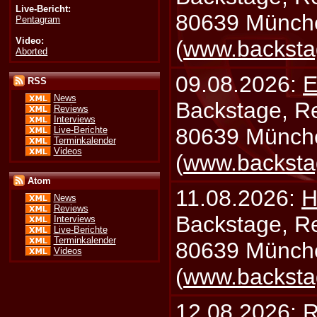
Live-Bericht:
80639 Münch
Pentagram
Video:
(
www.backsta
Aborted
09.08.2026:
E
RSS
News
Backstage, Rei
Reviews
Interviews
80639 Münch
Live-Berichte
Terminkalender
Videos
(
www.backsta
Atom
11.08.2026:
H
News
Reviews
Backstage, Rei
Interviews
Live-Berichte
Terminkalender
80639 Münch
Videos
(
www.backsta
12.08.2026:
R