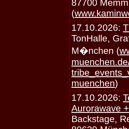
87700 Memm
(
www.kaminw
17.10.2026:
T
TonHalle, Graf
M�nchen (
ww
muenchen.de/
tribe_events_
muenchen
)
17.10.2026:
T
Aurorawave +
Backstage, Rei