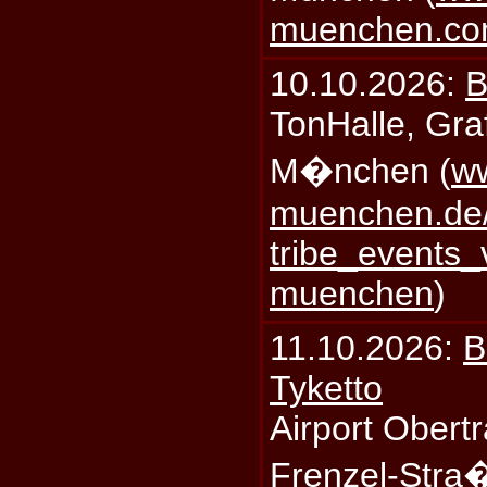
muenchen.c
10.10.2026:
B
TonHalle, Graf
M�nchen (
ww
muenchen.de/
tribe_events_
muenchen
)
11.10.2026:
B
Tyketto
Airport Obertr
Frenzel-Stra