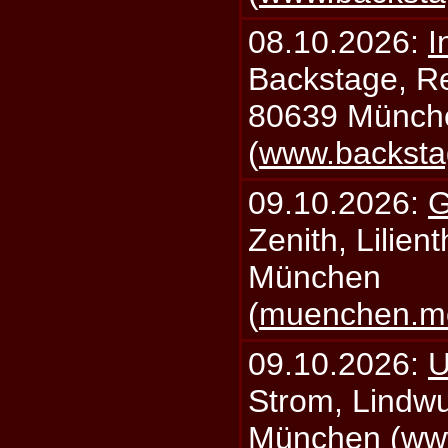
08.10.2026:
I
Backstage, Rei
80639 Münch
(
www.backsta
09.10.2026:
G
Zenith, Lilien
München
(
muenchen.mo
09.10.2026:
U
Strom, Lindwu
München (
ww