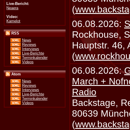
Live-Bericht:
(
www.backsta
Neaera
Video:
06.08.2026:
S
Kamelot
Rockhouse, S
RSS
News
Hauptstr. 46,
Reviews
Interviews
(
www.rockhou
Live-Berichte
Terminkalender
Videos
06.08.2026:
G
Atom
March + Nofn
News
Reviews
Radio
Interviews
Live-Berichte
Terminkalender
Backstage, Rei
Videos
80639 Münch
(
www.backsta