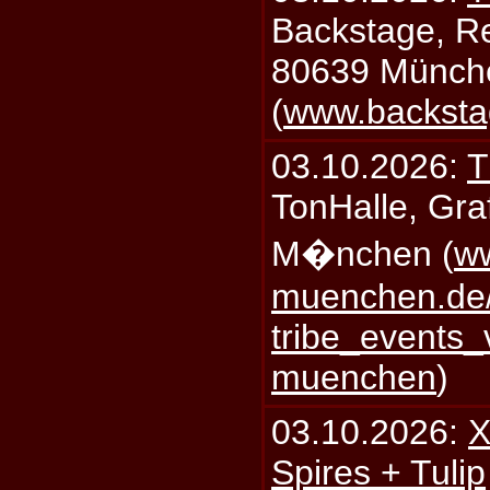
Backstage, Rei
80639 Münch
(
www.backsta
03.10.2026:
T
TonHalle, Graf
M�nchen (
ww
muenchen.de/
tribe_events_
muenchen
)
03.10.2026:
X
Spires + Tulip