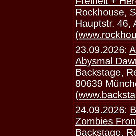
Freiheit + Her
Rockhouse, S
Hauptstr. 46,
(
www.rockhou
23.09.2026:
A
Abysmal Daw
Backstage, Rei
80639 Münch
(
www.backsta
24.09.2026:
B
Zombies From
Backstage, Rei