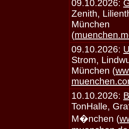
09.10.2026:
G
Zenith, Lilien
München
(
muenchen.mo
09.10.2026:
U
Strom, Lindwu
München (
ww
muenchen.c
10.10.2026:
B
TonHalle, Graf
M�nchen (
ww