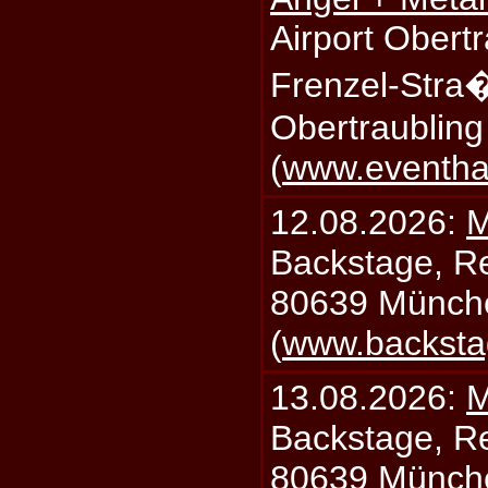
Airport Obertr
Frenzel-Stra
Obertraublin
(
www.eventhal
12.08.2026:
M
Backstage, Rei
80639 Münch
(
www.backsta
13.08.2026:
M
Backstage, Rei
80639 Münch