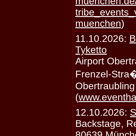
muenchen.de/
tribe_events_
muenchen
)
11.10.2026:
B
Tyketto
Airport Obertr
Frenzel-Stra
Obertraublin
(
www.eventhal
12.10.2026:
S
Backstage, Rei
80639 Münch