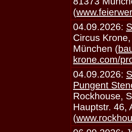
81373 Münch
(
www.feierwe
04.09.2026:
S
Circus Krone,
München (
bau
krone.com/p
04.09.2026:
S
Pungent Stenc
Rockhouse, S
Hauptstr. 46,
(
www.rockhou