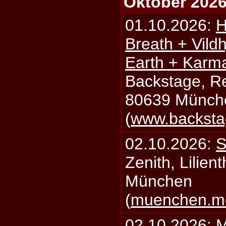
Oktober 202
01.10.2026:
H
Breath + Vildh
Earth + Karm
Backstage, Rei
80639 Münch
(
www.backsta
02.10.2026:
S
Zenith, Lilien
München
(
muenchen.mo
02.10.2026:
M