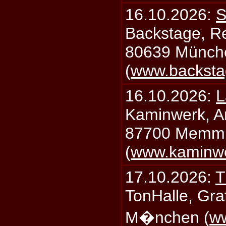
16.10.2026:
S
Backstage, Rei
80639 Münch
(
www.backsta
16.10.2026:
L
Kaminwerk, A
87700 Memm
(
www.kaminw
17.10.2026:
T
TonHalle, Graf
M�nchen (
ww