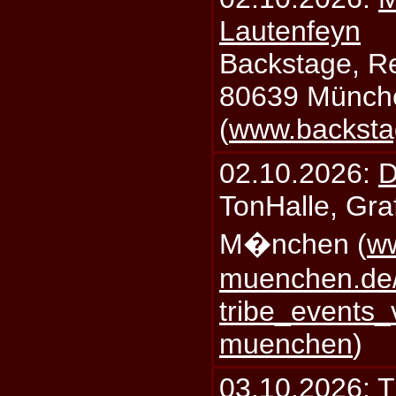
Lautenfeyn
Backstage, Rei
80639 Münch
(
www.backsta
02.10.2026:
D
TonHalle, Graf
M�nchen (
ww
muenchen.de/
tribe_events_
muenchen
)
03.10.2026:
T