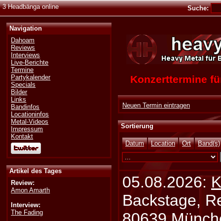
3 Headbänga online
Suche:
Navigation
Dahoam
Reviews
Interviews
Live-Berichte
Termine
Konzerttermine 
Partykalender
Specials
Bilder
Links
Neuen Termin eintragen
Bandinfos
Locationinfos
Metal-Videos
Sortierung
Impressum
Kontakt
Datum
Location
Ort
Band(s)
Artikel des Tages
05.08.2026:
K
Review:
Amon Amarth
Backstage, Rei
Interview:
The Fading
80639 Münch