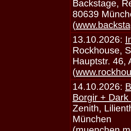
Backstage, Rei
80639 Münch
(
www.backsta
13.10.2026:
I
Rockhouse, S
Hauptstr. 46,
(
www.rockhou
14.10.2026:
B
Borgir + Dark
Zenith, Lilien
München
(
muenchen.mo