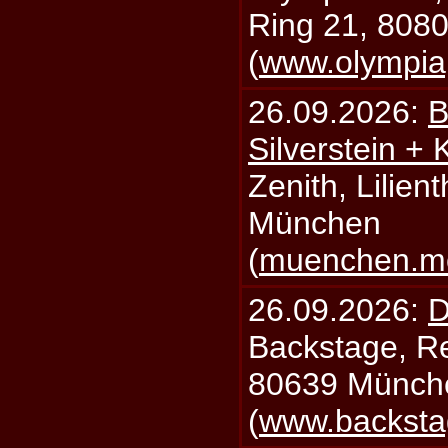
Ring 21, 808
(
www.olympia
26.09.2026:
B
Silverstein +
Zenith, Lilien
München
(
muenchen.mo
26.09.2026:
D
Backstage, Rei
80639 Münch
(
www.backsta