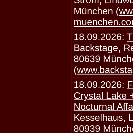
Strom, Lindwu
München (
ww
muenchen.c
18.09.2026:
T
Backstage, Rei
80639 Münch
(
www.backsta
18.09.2026:
F
Crystal Lake 
Nocturnal Affa
Kesselhaus, Li
80939 Münch