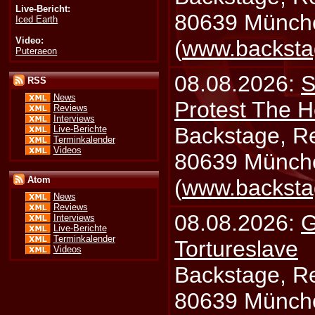
Live-Bericht:
80639 Münch
Iced Earth
Video:
(
www.backsta
Puteraeon
08.08.2026:
S
RSS
News
Protest The H
Reviews
Interviews
Backstage, Rei
Live-Berichte
Terminkalender
Videos
80639 Münch
Atom
(
www.backsta
News
Reviews
08.08.2026:
G
Interviews
Live-Berichte
Terminkalender
Tortureslave
Videos
Backstage, Rei
80639 Münch