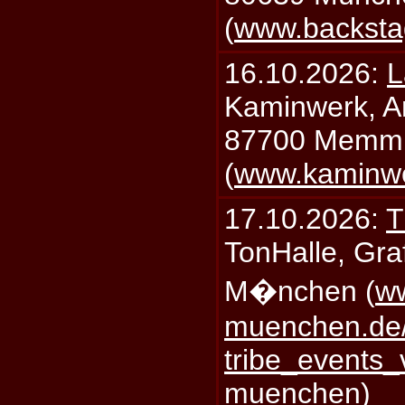
(
www.backsta
16.10.2026:
L
Kaminwerk, A
87700 Memm
(
www.kaminw
17.10.2026:
T
TonHalle, Graf
M�nchen (
ww
muenchen.de/
tribe_events_
muenchen
)