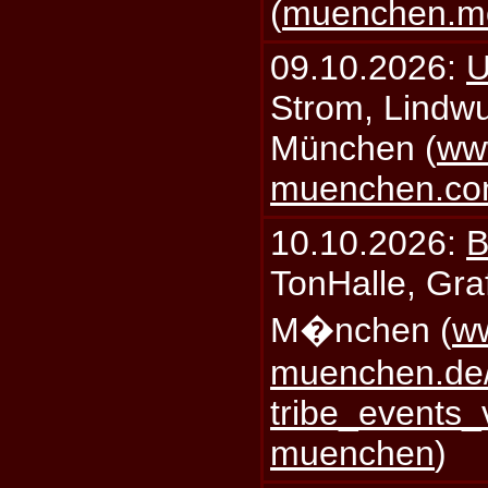
(
muenchen.mo
09.10.2026:
U
Strom, Lindwu
München (
ww
muenchen.c
10.10.2026:
B
TonHalle, Graf
M�nchen (
ww
muenchen.de/
tribe_events_
muenchen
)