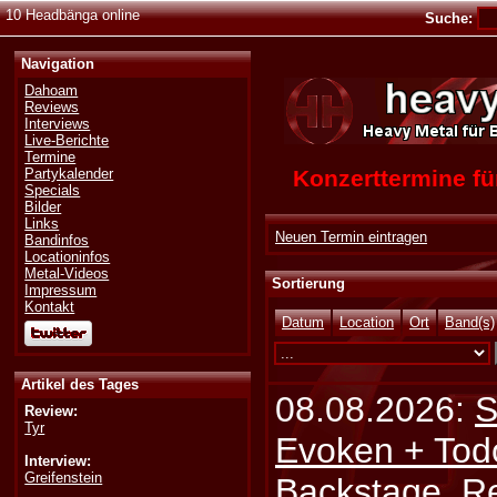
10 Headbänga online
Suche:
Navigation
Dahoam
Reviews
Interviews
Live-Berichte
Termine
Konzerttermine 
Partykalender
Specials
Bilder
Links
Neuen Termin eintragen
Bandinfos
Locationinfos
Metal-Videos
Sortierung
Impressum
Kontakt
Datum
Location
Ort
Band(s)
Artikel des Tages
08.08.2026:
S
Review:
Tyr
Evoken + Tod
Interview:
Greifenstein
Backstage, Rei