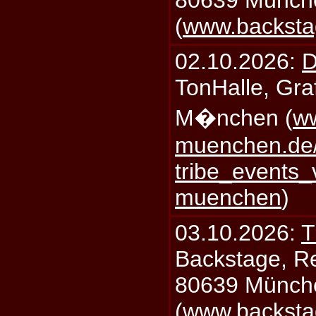
80639 Münch
(
www.backsta
02.10.2026:
D
TonHalle, Graf
M�nchen (
ww
muenchen.de/
tribe_events_
muenchen
)
03.10.2026:
T
Backstage, Rei
80639 Münch
(
www.backsta