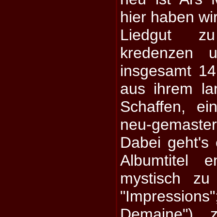
hier haben wi
Liedgut z
kredenzen u
insgesamt 14
aus ihrem la
Schaffen, ei
neu-gemaste
Dabei geht's
Albumtitel e
mystisch zu
"Impressi
Demaine"), 