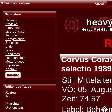
9 Headbänga online
Suche:
Navigation
Dahoam
Reviews
Interviews
Live-Berichte
Termine
R
Partykalender
Specials
Bilder
Links
Bandinfos
Corvus Cora
Locationinfos
Metal-Videos
Impressum
selectio 198
Kontakt
Stil: Mittelalte
Artikel des Tages
VÖ: 05. Augu
Review:
Zeit: 74:57
Tyr
Interview:
Label:
Beh�
Greifenstein