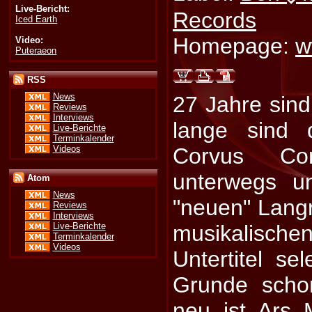
Live-Bericht:
Records
Iced Earth
Homepage:
w
Video:
Puteraeon
RSS
News
27 Jahre sind
Reviews
Interviews
lange sind 
Live-Berichte
Terminkalender
Videos
Corvus Co
unterwegs u
Atom
News
"neuen" Langri
Reviews
Interviews
musikalische
Live-Berichte
Terminkalender
Videos
Untertitel se
Grunde schon
neu ist Ars 