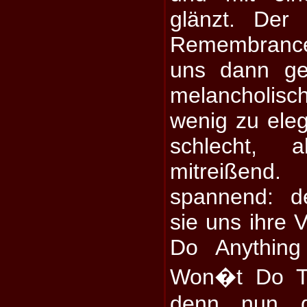
glänzt. Der 
Remembranc
uns dann ge
melancholisc
wenig zu eleg
schlecht, 
mitreißen
spannend: d
sie uns ihre 
Do Anything
Won�t Do T
denn nun d