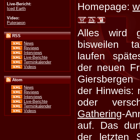
Homepage:
w
Live-Bericht:
Iced Earth
Video:
Puteraeon
Alles wird 
RSS
bisweilen ta
News
Reviews
Interviews
laufen späte
Live-Berichte
Terminkalender
der neuen Fr
Videos
Giersbergen
Atom
der Hinweis: 
News
Reviews
Interviews
oder versc
Live-Berichte
Terminkalender
Gathering
-An
Videos
auf. Das du
der letzten