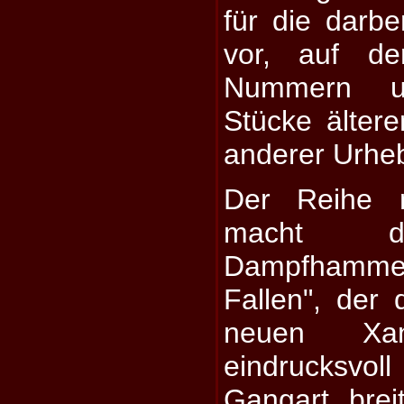
für die darb
vor, auf de
Nummern u
Stücke älter
anderer Urheb
Der Reihe n
macht de
Dampfhamme
Fallen", der
neuen Xan
eindrucksvoll
Gangart, brei