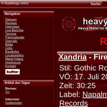
4 Headbänga online
Suche:
Navigation
Dahoam
Reviews
Interviews
Live-Berichte
Termine
R
Partykalender
Specials
Bilder
Links
Bandinfos
Xandria
- Fir
Locationinfos
Metal-Videos
Impressum
Stil: Gothic R
Kontakt
VÖ: 17. Juli 
Artikel des Tages
Zeit: 30:25
Review:
Label:
Napal
Tyr
Interview:
Records
Greifenstein