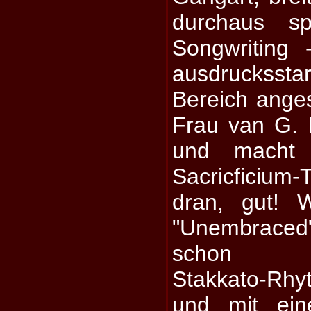
durchaus s
Songwriting
ausdrucksst
Bereich ange
Frau van G.
und macht 
Sacricficiu
dran, gut! 
"Unembrace
schon dan
Stakkato-Rh
und mit ein