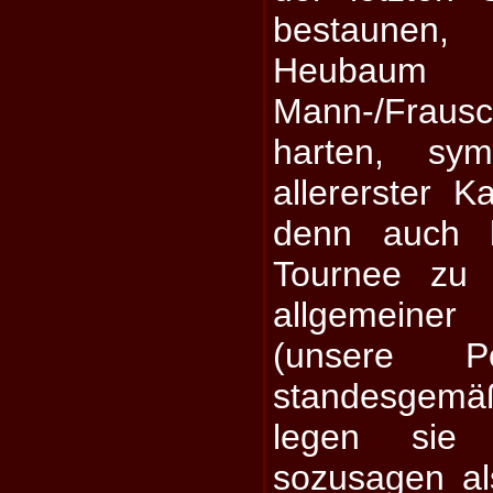
bestaunen
Heubaum
Mann-/Frau
harten, sym
allererster K
denn auch b
Tournee zu 
allgemeiner
(unsere Pos
standesgemä
legen sie 
sozusagen al