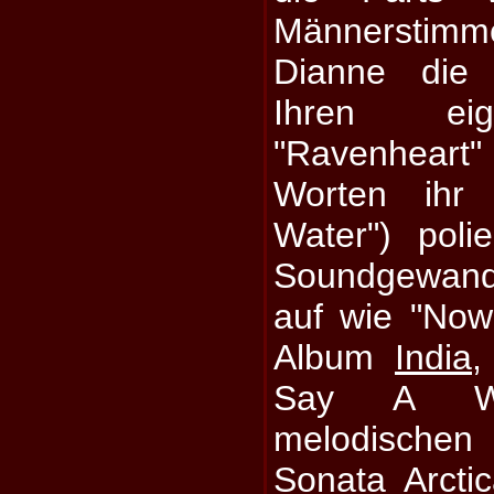
Männerstimme
Dianne die H
Ihren eig
"Ravenhear
Worten ih
Water") pol
Soundgewand
auf wie "No
Album
India
,
Say A W
melodische
Sonata Arcti