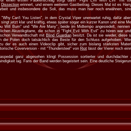
Für einen ersten Paukenschlag sorgt dann "Fight Evil With Evil" mit tol
n
Dissection
erinnert, und einem weiteren Gastbeitrag. Dieses Mal ist es Har
arbeit und insbesondere die Soli, das muss man hier noch erwähnen, si
 "Why Can't You Listen", in dem Crystal Viper unerwartet ruhig, dafür a
singt jetzt klar und kräftig, etwas später sogar ein kurzer Kanon und eine Melo
ou Will Burn" und "We Are Many", beide im Midtempo angesiedelt, nennen 
lichen Akustikgitarre, die schon in "Fight Evil With Evil" zu hören war un
e schon Verwandtschaft mit
Blind Guardian
besitzt. Da ist sie wieder, diese
h die Polen doch tatsächlich das Beste für den Schluss aufgehoben. Wie
 zu der es auch einen Videoclip gibt, sicher zum bislang stärksten Mate
torische Coverversion - mit "Thundersteel" von
Riot
lässt der Vierer noch einm
aspedal ganz abgesehen klingt Possession sortierter und durchdachter 
indigkeit lag. Fans der Band werden begeistert sein. Eine deutliche Steiger