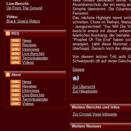
fiese Growls besteuern durfte. 
Live-Bericht:
Akustikeinschub, der ein wenig a
Up From The Ground
Strophe übernimmt. Die Gitarren
Feinsten!
Video:
Das nächste Highlight nennt sich
Black Space Riders
schreiten. Chöre im Refrain, Marta 
- ausgezeichnet! "You Will Die Y
besticht erneut mit dieser unheim
RSS
feierlichen Ausklang, der beinah
"Prophet Of The End" haben sic
News
arrangiert, zählt diese Nummer,
Reviews
überhaupt. Danach noch die obliga
Interviews
Live-Berichte
Von diesem letzten Tritt aufs G
Terminkalender
Schwerpunkt oft auf reiner Geschw
Videos
Dagger
Atom
News
Reviews
Zur Übersicht
Interviews
Zur Hauptseite
Live-Berichte
Terminkalender
Videos
Weitere Berichte und Infos
Zur Crystal Viper-Infoseite
Weitere Reviews