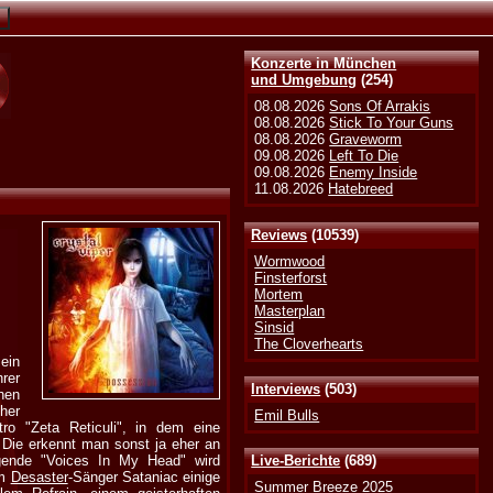
Konzerte in München
und Umgebung
(254)
08.08.2026
Sons Of Arrakis
08.08.2026
Stick To Your Guns
08.08.2026
Graveworm
09.08.2026
Left To Die
09.08.2026
Enemy Inside
11.08.2026
Hatebreed
Reviews
(10539)
Wormwood
Finsterforst
Mortem
Masterplan
Sinsid
The Cloverhearts
ein
rer
Interviews
(503)
hen
her
Emil Bulls
ro "Zeta Reticuli", in dem eine
Die erkennt man sonst ja eher an
olgende "Voices In My Head" wird
Live-Berichte
(689)
em
Desaster
-Sänger Sataniac einige
Summer Breeze 2025