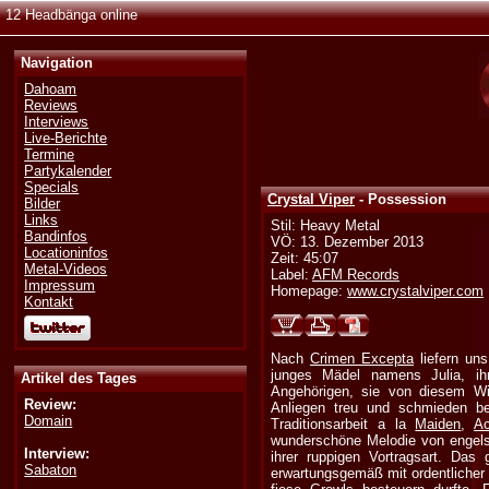
12 Headbänga online
Navigation
Dahoam
Reviews
Interviews
Live-Berichte
Termine
Partykalender
Specials
Crystal Viper
- Possession
Bilder
Links
Stil: Heavy Metal
Bandinfos
VÖ: 13. Dezember 2013
Locationinfos
Zeit: 45:07
Metal-Videos
Label:
AFM Records
Impressum
Homepage:
www.crystalviper.com
Kontakt
Nach
Crimen Excepta
liefern un
junges Mädel namens Julia, ih
Artikel des Tages
Angehörigen, sie von diesem Wid
Review:
Anliegen treu und schmieden be
Domain
Traditionsarbeit a la
Maiden
,
Ac
wunderschöne Melodie von engels
Interview:
ihrer ruppigen Vortragsart. Das
Sabaton
erwartungsgemäß mit ordentlicher 