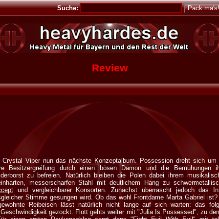
Suche:
Review
s Crystal Viper nun das nächste Konzeptalbum. Possession dreht sich um 
re Besitzergreifung durch einen bösen Dämon und die Bemühungen ih
erborst zu befreien. Natürlich bleiben die Polen dabei ihrem musikalisc
inharten, messerscharfen Stahl mit deutlichem Hang zu schwermetallisc
cept
und vergleichbarer Konsorten. Zunächst überrascht jedoch das Int
gleicher Stimme gesungen wird. Ob das wohl Frontdame Marta Gabriel ist? 
 gewohnte Reibeisen lässt natürlich nicht lange auf sich warten: das f
Geschwindigkeit gezockt. Flott gehts weiter mit "Julia Is Possessed", zu d