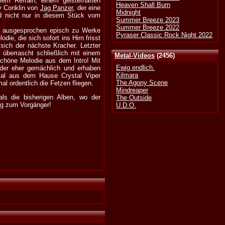
lem Refrain, einem geisterhaften
Heaven Shall Burn
ry Conklin von
Jag Panzer
, der eine
Midnight
nd nicht nur in diesem Stück vom
Summer Breeze 2023
Summer Breeze 2022
ber ausgesprochen episch zu Werke
Pyraser Classic Rock Night 2022
die, die sich sofort ins Hirn frisst
sich der nächste Kracher. Letzter
d überrascht schließlich mit einem
Metal-Videos
(2456)
 schöne Melodie aus dem Intro! Mit
Ewig.endlich.
der eher gemächlich und erhaben
Kilmara
rial aus dem Hause Crystal Viper
The Agony Scene
al ordentlich die Fetzen fliegen.
Mindreaper
als die bisherigen Alben, wo der
The Outside
ung zum Vorgänger!
U.D.O.