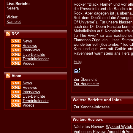
Live-Bericht:
Rocker "Black Flame" und vor allem
Neaera
die Presseinfo und die Bandbio in
Rock. Aber dagegen ist ja überha
Video:
Seit dem Debüt sind die Arrangem
Kamelot
Of Universe"). Für unsere blassen
auch der Dr.-Doom-Fanclub kommt 
Melodielinien auf, Komplettausfäl
RSS
To The River" so was exotisches 
Flamenco-Züge ein. Lisas Stimme
News
wunderbar voll (Kostprobe: "Too C
Reviews
Kurz und gut: wer mit Gothic ni
Interviews
Ravenheart wärmstens ans Herz gel
Live-Berichte
Terminkalender
Holgi
Videos
Atom
Zur Übersicht
News
Zur Hauptseite
Reviews
Interviews
Live-Berichte
Weitere Berichte und Infos
Terminkalender
Videos
Zur Xandria-Infoseite
Weitere Reviews
Nächstes Review:
Wykked Wytch -
Vorheriges Review:
Airged L�Amh 