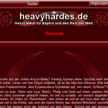
Suche:
Review
urfer auf der Gothic-Kitsch-Welle? Xandria können diese Sprüche wohl län
h unfair. Leute: wer hier Slayer erwartet, ist an der falschen Adresse. Klar h
iöser Frauenstimme  also Evanescence-Schublade auf, rein damit, Schluss? 
tem zu kurz. Denn was Lisa, Marco, Philip und Gerit auf ihrem zweiten Al
en Jahr) zustande gebracht haben, ist viel zu schade, um einfach abgehakt
eichen: ihr Video zu "Ravenheart", das einem ab und an auf Viva über den 
al voll in die Kerbe, wie sich der kleine Moritz das düstere Mittelalter vorstel
 auch bei weitem nicht der stärkste auf dem Album  Stücke wie das atmosp