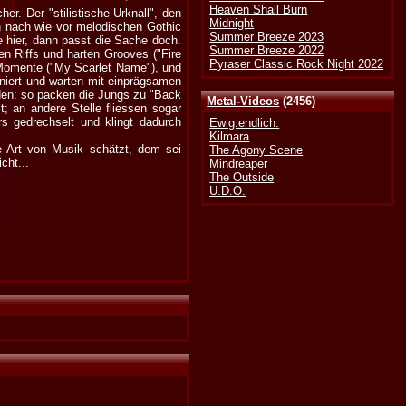
Heaven Shall Burn
er. Der "stilistische Urknall", den
Midnight
en nach wie vor melodischen Gothic
Summer Breeze 2023
 hier, dann passt die Sache doch.
Summer Breeze 2022
n Riffs und harten Grooves ("Fire
Pyraser Classic Rock Night 2022
e Momente ("My Scarlet Name"), und
niert und warten mit einprägsamen
rden: so packen die Jungs zu "Back
Metal-Videos
(2456)
; an andere Stelle fliessen sogar
s gedrechselt und klingt dadurch
Ewig.endlich.
Kilmara
e Art von Musik schätzt, dem sei
The Agony Scene
cht...
Mindreaper
The Outside
U.D.O.