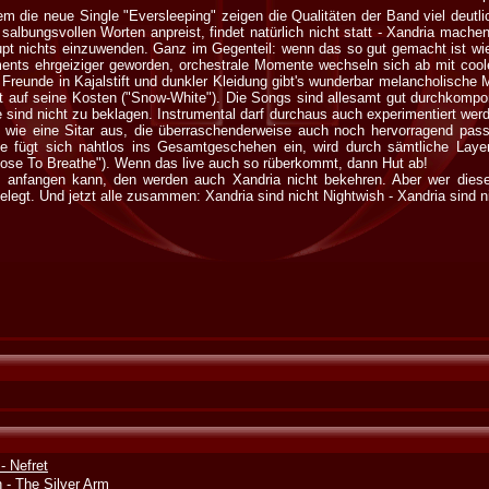
 die neue Single "Eversleeping" zeigen die Qualitäten der Band viel deutlich
 salbungsvollen Worten anpreist, findet natürlich nicht statt - Xandria mach
upt nichts einzuwenden. Ganz im Gegenteil: wenn das so gut gemacht ist wie
ents ehrgeiziger geworden, orchestrale Momente wechseln sich ab mit coole
 Freunde in Kajalstift und dunkler Kleidung gibt's wunderbar melancholisch
auf seine Kosten ("Snow-White"). Die Songs sind allesamt gut durchkompo
le sind nicht zu beklagen. Instrumental darf durchaus auch experimentiert we
wie eine Sitar aus, die überraschenderweise auch noch hervorragend passt
 fügt sich nahtlos ins Gesamtgeschehen ein, wird durch sämtliche Layer
lose To Breathe"). Wenn das live auch so rüberkommt, dann Hut ab!
x anfangen kann, den werden auch Xandria nicht bekehren. Aber wer dies
egt. Und jetzt alle zusammen: Xandria sind nicht Nightwish - Xandria sind ni
 Nefret
- The Silver Arm