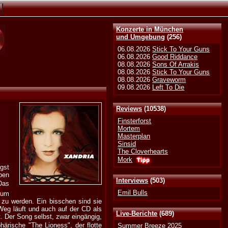
Konzerte in München
und Umgebung
(256)
06.08.2026
Stick To Your Guns
06.08.2026
Good Riddance
08.08.2026
Sons Of Arrakis
08.08.2026
Stick To Your Guns
08.08.2026
Graveworm
09.08.2026
Left To Die
Reviews
(10538)
Finsterforst
Mortem
Masterplan
Sinsid
The Cloverhearts
Mork
gst
aben
Interviews
(503)
Das
Emil Bulls
bum
 zu werden. Ein bisschen sind sie
Weg läuft und auch auf der CD als
Live-Berichte
(689)
lt. Der Song selbst, zwar eingängig,
härische "The Lioness", der flotte
Summer Breeze 2025