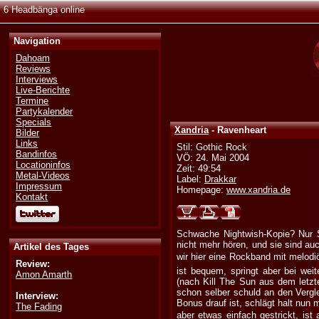
6 Headbänga online
Navigation
Dahoam
Reviews
Interviews
Live-Berichte
Termine
Partykalender
Specials
Xandria
- Ravenheart
Bilder
Links
Stil: Gothic Rock
Bandinfos
VÖ: 24. Mai 2004
Locationinfos
Zeit: 49:54
Metal-Videos
Label:
Drakkar
Impressum
Homepage:
www.xandria.de
Kontakt
Schwache Nightwish-Kopie? Nur S
nicht mehr hören, und sie sind auc
Artikel des Tages
wir hier eine Rockband mit melod
Review:
ist bequem, springt aber bei wei
Amon Amarth
(nach Kill The Sun aus dem letzt
schon selber schuld an den Vergl
Interview:
Bonus drauf ist, schlägt halt nun m
The Fading
aber etwas einfach gestrickt, ist