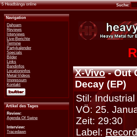
5 Headbänga online
Suche:
Navigation
Dahoam
Reviews
Interviews
Live-Berichte
Termine
R
Partykalender
Specials
Bilder
Links
Bandinfos
X-Vivo
- Out 
Locationinfos
Metal-Videos
Impressum
Decay (EP)
Kontakt
Stil: Industria
Artikel des Tages
VÖ: 25. Janu
Review:
Zeit: 29:30
Agenda Of Swine
Interview:
Label:
Record
Tracedawn