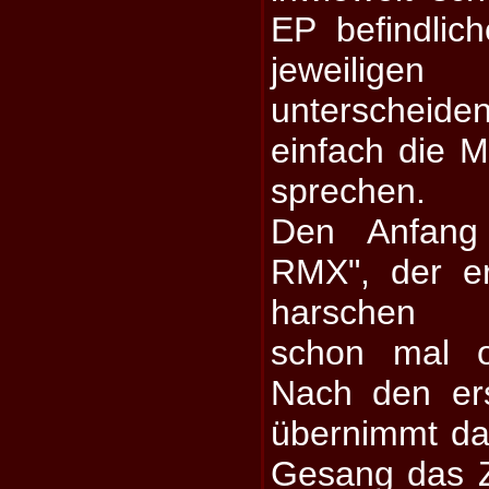
EP befindli
jeweilig
unterscheiden
einfach die Mu
sprechen.
Den Anfang 
RMX", der er
harschen In
schon mal or
Nach den ers
übernimmt da
Gesang das Ze