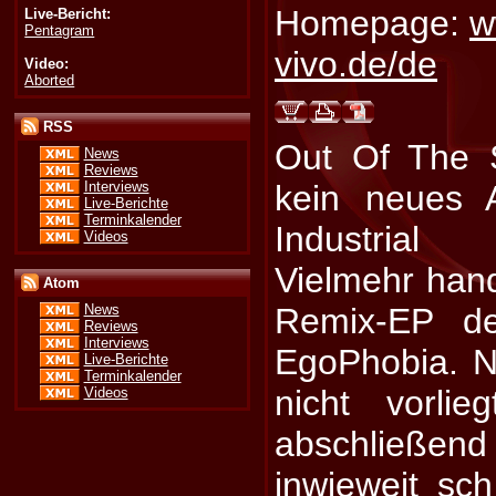
Homepage:
w
Live-Bericht:
Pentagram
vivo.de/de
Video:
Aborted
RSS
Out Of The 
News
Reviews
Interviews
kein neues 
Live-Berichte
Terminkalender
Industrial 
Videos
Vielmehr hand
Atom
Remix-EP d
News
Reviews
Interviews
EgoPhobia. N
Live-Berichte
Terminkalender
nicht vorli
Videos
abschließe
inwieweit sc