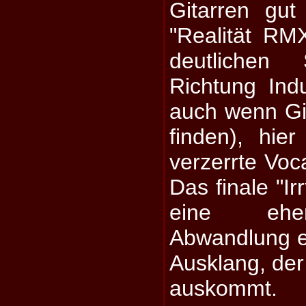
Gitarren gut
"Realität RM
deutlichen
Richtung Indu
auch wenn Git
finden), hie
verzerrte Voca
Das finale "I
eine eher
Abwandlung er
Ausklang, der
auskommt.