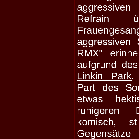
aggressive
Refrain ü
Frauengesan
aggressiven 
RMX" erinne
aufgrund de
Linkin Park
.
Part des So
etwas hekti
ruhigeren E
komisch, is
Gegensät