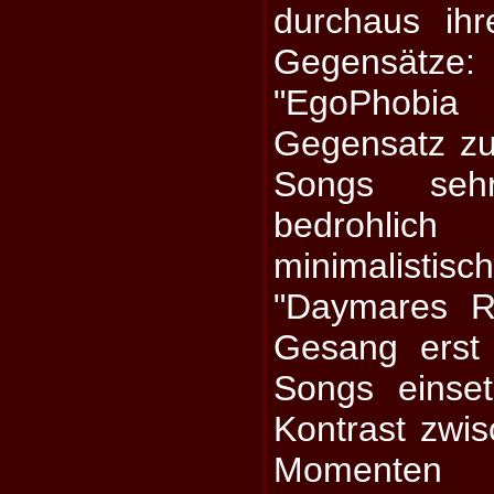
durchaus ih
Gegensätze:
"EgoPhobi
Gegensatz zu
Songs seh
bedrohlic
minimalisti
"Daymares R
Gesang erst
Songs einset
Kontrast zwis
Momenten