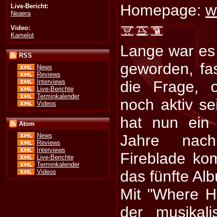
Homepage:
w
Live-Bericht:
Neaera
Video:
Kamelot
Lange war es 
RSS
geworden, fas
News
Reviews
Interviews
die Frage, 
Live-Berichte
Terminkalender
noch aktiv s
Videos
hat nun ein
Atom
Jahre nac
News
Reviews
Interviews
Fireblade ko
Live-Berichte
Terminkalender
das fünfte Al
Videos
Mit "Where H
der musikal