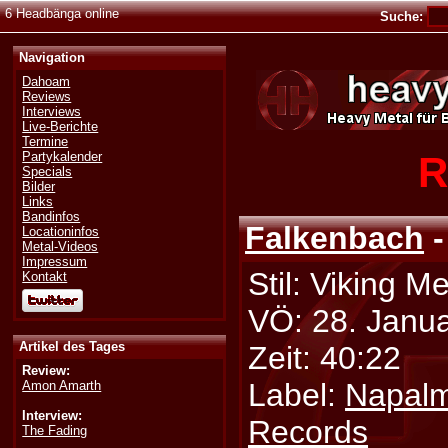
6 Headbänga online
Suche:
Navigation
Dahoam
Reviews
Interviews
Live-Berichte
Termine
R
Partykalender
Specials
Bilder
Links
Bandinfos
Falkenbach
-
Locationinfos
Metal-Videos
Impressum
Stil: Viking Me
Kontakt
VÖ: 28. Janu
Artikel des Tages
Zeit: 40:22
Review:
Label:
Napal
Amon Amarth
Interview:
Records
The Fading