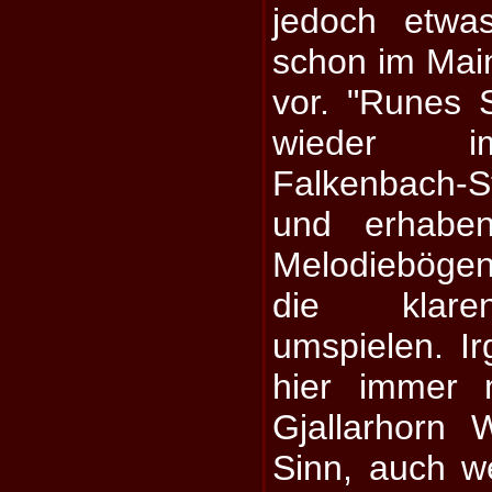
jedoch etwa
schon im Mai
vor. "Runes 
wieder im
Falkenbach-St
und erhabe
Melodiebögen
die klare
umspielen. I
hier immer 
Gjallarhorn 
Sinn, auch w