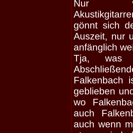
Nur v
Akustikgitarr
gönnt sich d
Auszeit, nur
anfänglich we
Tja, was 
Abschlie
Falkenbach is
geblieben und
wo Falkenbac
auch Falken
auch wenn ma