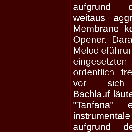
aufgrund d
weitaus agg
Membrane ko
Opener. Dar
Melodiefü
eingesetzten
ordentlich t
vor sich h
Bachlauf läute
"Tanfana" 
instrumenta
aufgrund de