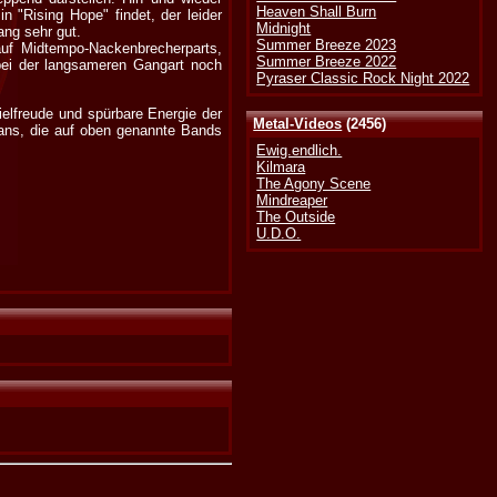
Heaven Shall Burn
"Rising Hope" findet, der leider
Midnight
ang sehr gut.
Summer Breeze 2023
auf Midtempo-Nackenbrecherparts,
Summer Breeze 2022
bei der langsameren Gangart noch
Pyraser Classic Rock Night 2022
lfreude und spürbare Energie der
Metal-Videos
(2456)
Fans, die auf oben genannte Bands
Ewig.endlich.
Kilmara
The Agony Scene
Mindreaper
The Outside
U.D.O.