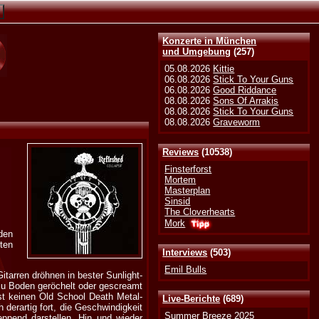
Konzerte in München
und Umgebung
(257)
05.08.2026
Kittie
06.08.2026
Stick To Your Guns
06.08.2026
Good Riddance
08.08.2026
Sons Of Arrakis
08.08.2026
Stick To Your Guns
08.08.2026
Graveworm
Reviews
(10538)
Finsterforst
Mortem
Masterplan
Sinsid
The Cloverhearts
Mork
den
ten
Interviews
(503)
Emil Bulls
itarren dröhnen in bester Sunlight-
zu Boden geröchelt oder gescreamt
sst keinen Old School Death Metal-
Live-Berichte
(689)
 derartig fort, die Geschwindigkeit
Summer Breeze 2025
pend darstellen. Hin und wieder