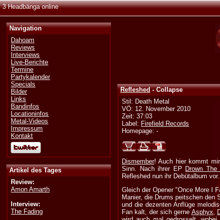
3 Headbänga online
Navigation
Dahoam
Reviews
Interviews
Live-Berichte
Termine
Partykalender
Specials
Refleshed
- Collapse
Bilder
Links
Stil: Death Metal
Bandinfos
VÖ: 12. November 2010
Locationinfos
Zeit: 37:03
Metal-Videos
Label:
Firefield Records
Impressum
Homepage: -
Kontakt
Dismember
! Auch hier kommt mir
Sinn. Nach ihrer EP
Drown The
Artikel des Tages
Refleshed nun ihr Debütalbum vor.
Review:
Amon Amarth
Gleich der Opener "Once More I Fai
Manier, die Drums peitschen den 
Interview:
und die dezenten Anflüge melodisc
The Fading
Fan kalt, der sich gerne
Asphyx
,
wird auch mal gedrosselt, wobe