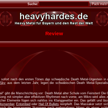
Suche:
Review
 sofort nach den ersten Tönen das schwedische Death Metal-Urgestein in 
 Sky
aus dem letzten Jahr, legen die schwäbischen Death Metal-Spezialis
l" gibt die Marschrichtung vor: Death Metal alter Schule vom Feinsten! Die G
Song mit simplen aber effektiven Rhythmen nach vorne, am Mikro wird alles 
her Elemente fügen sich nahtlos ins Klanggewitter ein. Das gefällt und lä
Dismember
,
Entombed
oder
Hail Of Bullets
reinpfeift. Das Massaker setzt sich
i sich die langsameren Nummern nach mehrmaligem Hören als etwas schlep