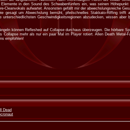
 Elemente in den Sound des Schwabenfünfers ein, was seinen Höhepunkt in 
re-Cleanvokals aufwartet. Ansonsten gefällt mir der abwechslungsreiche Ges
ie gesagt um Abwechslung bemüht, pfeilschnelles Stakkato-Riffing trifft 
ie unterschiedlichsten Geschwindigkeitsregionen abzudecken, wissen aber 
geln können Refleshed auf Collapse durchaus überzeugen. Die hörbare Spie
s Collapse mehr als nur ein paar Mal im Player rotiert. Allen Death Metal-
ens empfohlen!
ll Dead
ecronaut