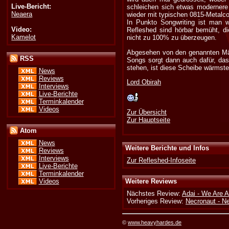
Live-Bericht:
schleichen sich etwas modernere
Neaera
wieder mit typischen 0815-Metalco
In Punkto Songwriting ist man w
Video:
Refleshed sind hörbar bemüht, d
Kamelot
nicht zu 100% zu überzeugen.
Abgesehen von den genannten Män
RSS
Songs sorgt dann auch dafür, das
stehen, ist diese Scheibe wärmst
News
Reviews
Lord Obirah
Interviews
Live-Berichte
Terminkalender
Videos
Zur Übersicht
Zur Hauptseite
Atom
News
Weitere Berichte und Infos
Reviews
Interviews
Zur Refleshed-Infoseite
Live-Berichte
Terminkalender
Videos
Weitere Reviews
Nächstes Review:
Adai - We Are A
Vorheriges Review:
Necronaut - N
©
www.heavyhardes.de