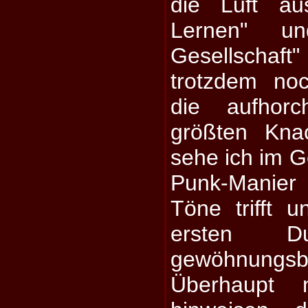
die Luft au
Lernen" u
Gesellscha
trotzdem no
die aufhor
größten Kna
sehe ich im G
Punk-Manier
Töne trifft 
ersten Du
gewöhnung
Überhaupt 