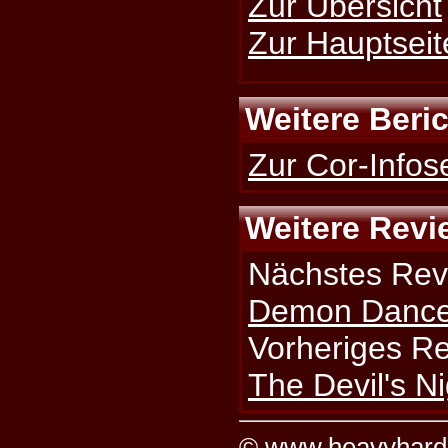
Zur Übersicht
Zur Hauptseit
Weitere Beri
Zur Cor-Infos
Weitere Revi
Nächstes Rev
Demon Danc
Vorheriges R
The Devil's Ni
©
www.heavyhard