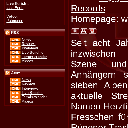
Live-Bericht:
Records
Iced Earth
Homepage:
w
Video:
Puteraeon
RSS
News
Seit acht J
Reviews
Interviews
inzwischen 
Live-Berichte
Terminkalender
Videos
Szene und
Anhängern s
Atom
News
sieben Alben
Reviews
Interviews
aktuelle St
Live-Berichte
Terminkalender
Videos
Namen Herztie
Fresschen fü
Rügener Trash