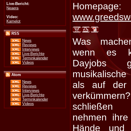
Homepage:
Live-Bericht:
Neaera
www.greedsw
Video:
Kamelot
RSS
Was machen
News
Reviews
Interviews
wenn es ke
Live-Berichte
Terminkalender
Dayjobs 
Videos
musikalische
Atom
als auf der
News
Reviews
Interviews
verkümmer
Live-Berichte
Terminkalender
schließen
Videos
nehmen ihre 
Hände und z