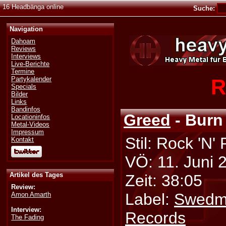
16 Headbänga online
Suche:
Navigation
Dahoam
Reviews
Interviews
Live-Berichte
Termine
R
Partykalender
Specials
Bilder
Links
Bandinfos
Greed
- Burn 
Locationinfos
Metal-Videos
Impressum
Stil: Rock 'N' 
Kontakt
VÖ: 11. Juni 
Artikel des Tages
Zeit: 38:05
Review:
Label:
Swedm
Amon Amarth
Interview:
Records
The Fading