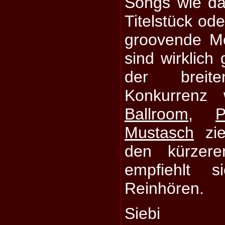
Songs wie da
Titelstück ode
groovende M
sind wirklich
der brei
Konkurrenz
Ballroom
,
P
Mustasch
zie
den kürzere
empfiehlt 
Reinhören.
Siebi