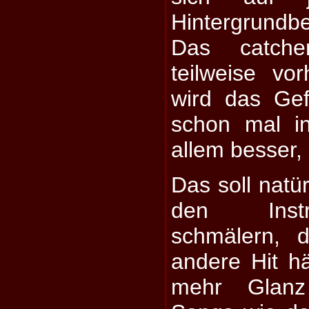
Hintergrund
Das catche
teilweise v
wird das Gefü
schon mal i
allem besser,
Das soll natür
den Instr
schmälern, 
andere Hit h
mehr Glanz