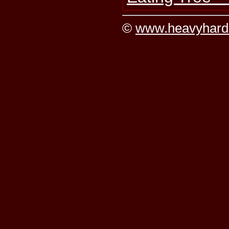
©
www.heavyhard