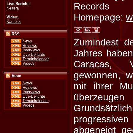
Records
Live-Bericht:
Neaera
Homepage:
w
Video:
Kamelot
RSS
Zumindest d
News
Reviews
Interviews
Jahres haben
Live-Berichte
Terminkalender
Caracas, 
Videos
gewonnen, w
Atom
mit ihrer Mu
News
Reviews
Interviews
überzeu
Live-Berichte
Terminkalender
Grundsätz
Videos
progressive
abgeneigt g