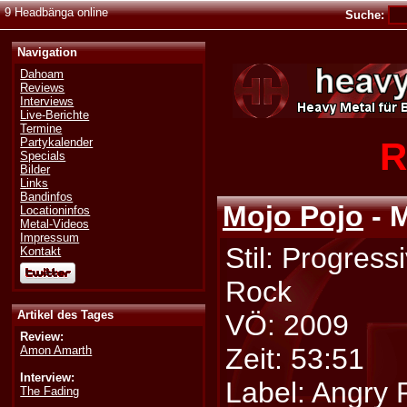
9 Headbänga online
Suche:
Navigation
Dahoam
Reviews
Interviews
Live-Berichte
Termine
R
Partykalender
Specials
Bilder
Links
Bandinfos
Mojo Pojo
- 
Locationinfos
Metal-Videos
Impressum
Stil: Progress
Kontakt
Rock
Artikel des Tages
VÖ: 2009
Review:
Zeit: 53:51
Amon Amarth
Interview:
Label: Angry 
The Fading