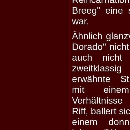
Breeg" eine 
war.
Ähnlich glanzv
Dorado" nicht 
auch nicht 
zweitklassi
erwähnte St
mit eine
Verhältniss
Riff, ballert 
einem donn