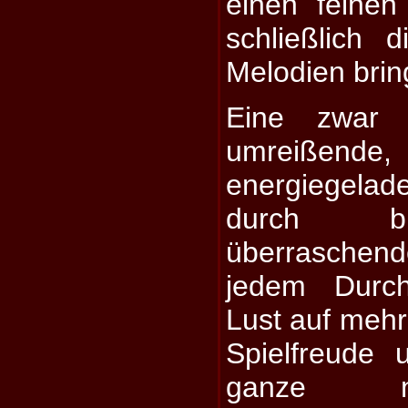
einen feinen
schließlich 
Melodien brin
Eine zwar n
umreißende, 
energiegela
durch bis
überraschen
jedem Durch
Lust auf meh
Spielfreude
ganze n