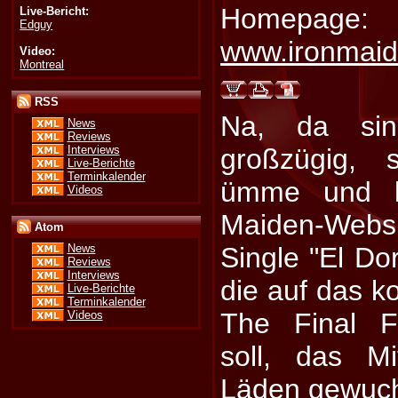
Homepage:
Live-Bericht:
Edguy
www.ironmai
Video:
Montreal
RSS
Na, da si
News
Reviews
Interviews
großzügig, 
Live-Berichte
Terminkalender
ümme und la
Videos
Maiden-Webs
Atom
Single "El Do
News
Reviews
Interviews
die auf das 
Live-Berichte
Terminkalender
The Final F
Videos
soll, das M
Läden gewucht