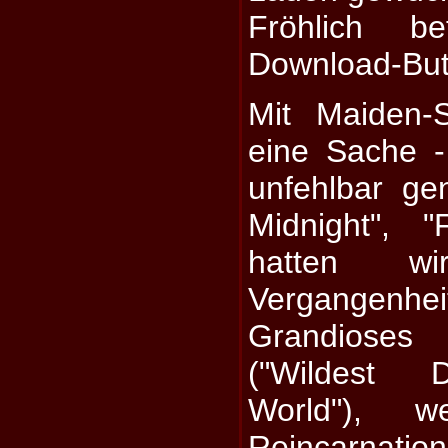
Fröhlich b
Download-But
Mit Maiden-
eine Sache -
unfehlbar ge
Midnight", "
hatten wi
Vergangenhei
Grandioses
("Wildest D
World"), 
Reincarnat