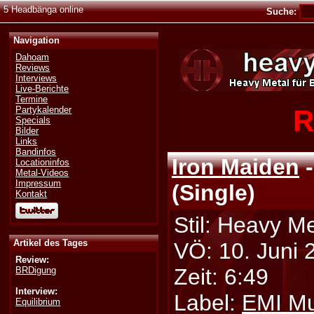
5 Headbänga online
Suche:
Navigation
Dahoam
Reviews
Interviews
Live-Berichte
Termine
R
Partykalender
Specials
Bilder
Links
Bandinfos
Iron Maiden
-
Locationinfos
Metal-Videos
Impressum
(Single)
Kontakt
Stil: Heavy Me
Artikel des Tages
VÖ: 10. Juni 
Review:
Zeit: 6:49
BRDigung
Interview:
Label:
EMI Mu
Equilibrium