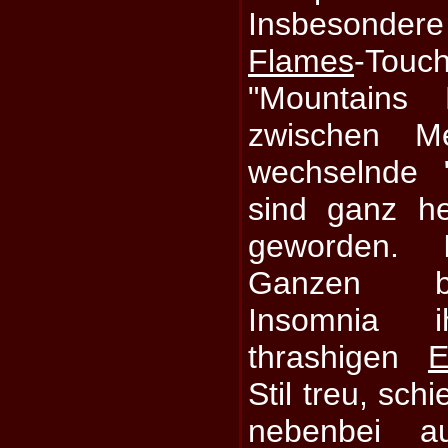
Insbesonder
Flames
-To
"Mountains 
zwischen M
wechselnde "
sind ganz he
geworden.
Ganzen bl
Insomnia i
thrashigen
E
Stil treu, sch
nebenbei 