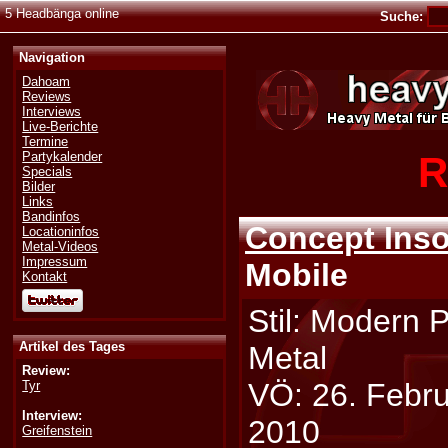
5 Headbänga online
Suche:
Navigation
Dahoam
Reviews
Interviews
Live-Berichte
Termine
R
Partykalender
Specials
Bilder
Links
Bandinfos
Concept Ins
Locationinfos
Metal-Videos
Impressum
Mobile
Kontakt
Stil: Modern 
Artikel des Tages
Metal
Review:
VÖ: 26. Febr
Tyr
Interview:
2010
Greifenstein