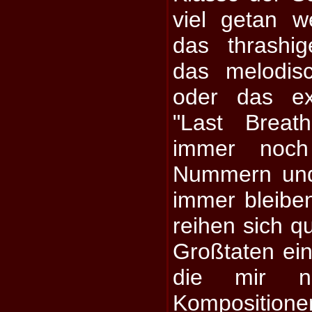
viel getan w
das thrashi
das melodis
oder das exp
"Last Breat
immer noch
Nummern und
immer bleibe
reihen sich qu
Großtaten ein
die mir n
Kompositi