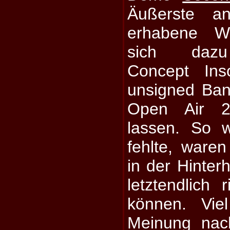
Äußerste a
erhabene Wa
sich dazu
Concept Ins
unsigned Ba
Open Air 2
lassen. So w
fehlte, ware
in der Hinter
letztendlich 
können. Vie
Meinung nac