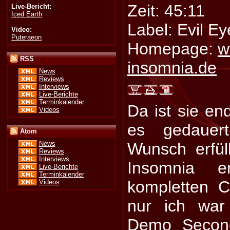
Zeit: 45:11
Live-Bericht:
Iced Earth
Label: Evil E
Video:
Puteraeon
Homepage:
w
RSS
insomnia.de
News
Reviews
Interviews
Live-Berichte
Terminkalender
Da ist sie end
Videos
es gedauer
Atom
Wunsch erfül
News
Reviews
Interviews
Insomnia e
Live-Berichte
Terminkalender
kompletten C
Videos
nur ich wa
Demo
Secon