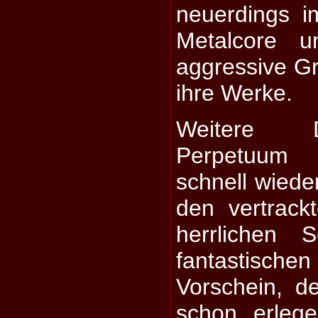
neuerdings 
Metalcore u
aggressive Gr
ihre Werke.
Weitere D
Perpetuum
schnell wiede
den vertrac
herrlichen 
fantastisc
Vorschein, d
schon erleg