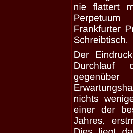
nie flattert
Perpetuu
Frankfurter P
Schreibtisch.
Der Eindruc
Durchlauf 
gegen
Erwartungsh
nichts wenig
einer der b
Jahres, erst
Dies liegt d