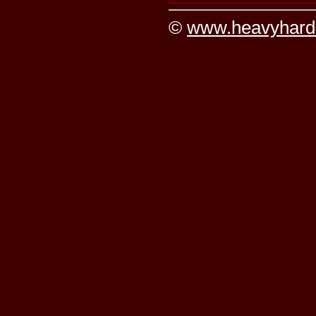
©
www.heavyhard