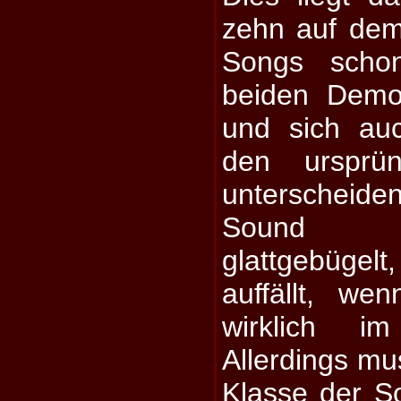
zehn auf dem
Songs scho
beiden Demo
und sich au
den ursprün
unterscheid
Sound w
glattgebüge
auffällt, w
wirklich im
Allerdings mu
Klasse der S