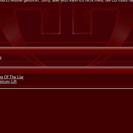
08/15 Muster gestrickt. Sorry, aber jetzt kann ich nicht mehr, die CD muss ra
e
ng Of The Liar
rcury Lift