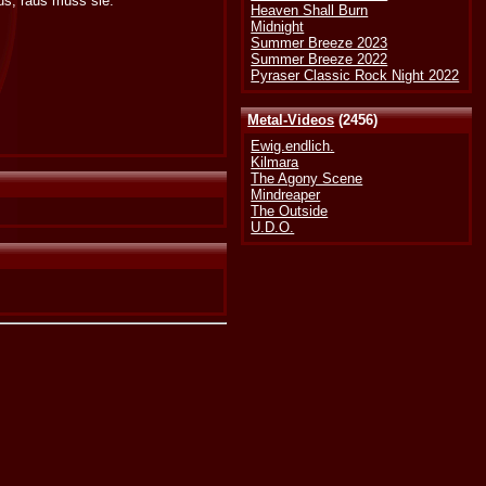
us, raus muss sie.
Heaven Shall Burn
Midnight
Summer Breeze 2023
Summer Breeze 2022
Pyraser Classic Rock Night 2022
Metal-Videos
(2456)
Ewig.endlich.
Kilmara
The Agony Scene
Mindreaper
The Outside
U.D.O.