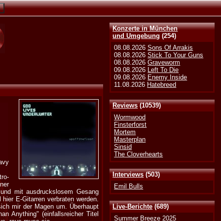
Konzerte in München
und Umgebung
(254)
08.08.2026
Sons Of Arrakis
08.08.2026
Stick To Your Guns
08.08.2026
Graveworm
09.08.2026
Left To Die
09.08.2026
Enemy Inside
11.08.2026
Hatebreed
Reviews
(10539)
Wormwood
Finsterforst
Mortem
Masterplan
Sinsid
The Cloverhearts
avy
Interviews
(503)
tro-
iner
Emil Bulls
ht und mit ausdruckslosem Gesang
 hier E-Gitarren verbraten werden.
t sich mir der Magen um. Überhaupt
Live-Berichte
(689)
 Anything" (einfallsreicher Titel
Summer Breeze 2025