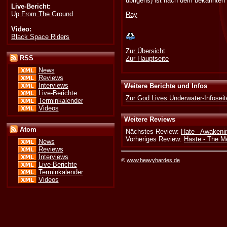
übrigens) ist nach dem bekannten 
Live-Bericht:
Up From The Ground
Ray
Video:
Black Space Riders
Zur Übersicht
RSS
Zur Hauptseite
News
Reviews
Interviews
Weitere Berichte und Infos
Live-Berichte
Zur God Lives Underwater-Infoseit
Terminkalender
Videos
Weitere Reviews
Atom
Nächstes Review:
Hate - Awakeni
Vorheriges Review:
Haste - The Me
News
Reviews
Interviews
©
www.heavyhardes.de
Live-Berichte
Terminkalender
Videos