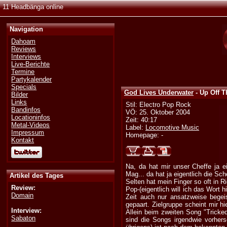
11 Headbänga online
Navigation
Dahoam
Reviews
Interviews
Live-Berichte
Termine
Partykalender
Specials
God Lives Underwater
- Up Off T
Bilder
Links
Stil: Electro Pop Rock
Bandinfos
VÖ: 25. Oktober 2004
Locationinfos
Zeit: 40:17
Metal-Videos
Label:
Locomotive Music
Impressum
Homepage: -
Kontakt
Na, da hat mir unser Cheffe ja e
Mag... da hat ja eigentlich die Sch
Artikel des Tages
Selten hat mein Finger so oft in 
Review:
Pop-(eigentlich will ich das Wort
Domain
Zeit auch nur ansatzweise begei
gepaart. Zielgruppe scheint mir h
Interview:
Allein beim zweiten Song "Tricked
Sabaton
sind die Songs irgendwie vorhers