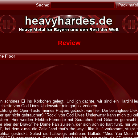
Suche:
Review
he Floor
in schönes Ei ins Körbchen gelegt. Und ich dachte, wir sind ein Hard'n'He
eiblette von God Lives Underwater rein gar nix verloren.
Richtung der Open-Taste meines Players gezuckt wie hier. Der belanglose Elek
 hier gar nicht gebrauchen) "Rock" von God Lives Underwater kann mich zu ke
stern. Hier werden Elektro-Elemente mit Scratches und Gitarren gemisc
ier eher der Bravo/The Dome Fan zu sein, der sich ach so hart fühlt, nur weil
", bei dem x-mal die Zeile "and that's the way I like it..." vorkommt, stülp
ehbar gestrickt. Selbst die halbwegs anhörbare Ballade "Miss You More Than