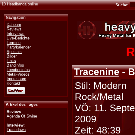
10 Headbänga online
Suche:
Navigation
Dahoam
Reviews
Interviews
Live-Berichte
Termine
R
Partykalender
Specials
Bilder
Links
Bandinfos
Tracenine
- B
Locationinfos
Metal-Videos
Impressum
Stil: Modern
Kontakt
Rock/Metal
Artikel des Tages
VÖ: 11. Sept
Review:
2009
Agenda Of Swine
Interview:
Zeit: 48:39
Tracedawn