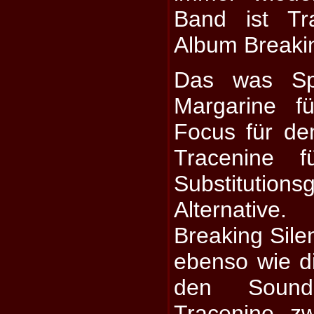
Band ist Tr
Album Breakin
Das was Spe
Margarine f
Focus für de
Tracenine 
Substitution
Alternative
Breaking Sile
ebenso wie d
den Soun
Tracenine z