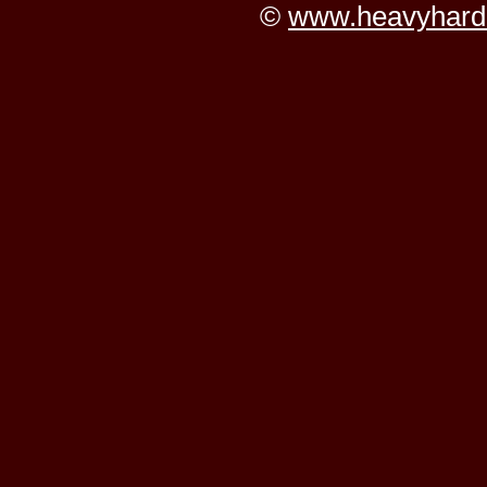
©
www.heavyhard