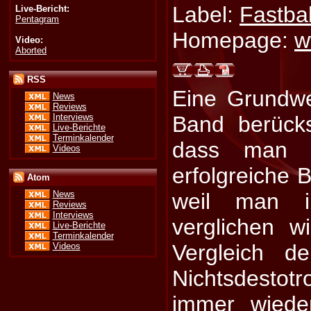
Label:
Fastba
Live-Bericht:
Pentagram
Homepage:
w
Video:
Aborted
RSS
Eine Grundwe
News
Reviews
Interviews
Band berücksi
Live-Berichte
Terminkalender
dass man n
Videos
erfolgreiche B
Atom
weil man i
News
Reviews
Interviews
verglichen w
Live-Berichte
Terminkalender
Vergleich d
Videos
Nichtsdesto
immer wiede