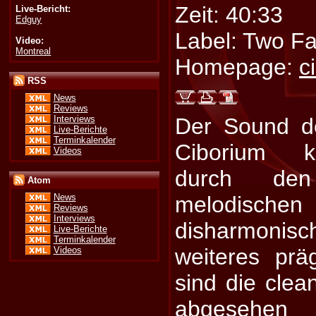
Zeit: 40:33
Live-Bericht:
Edguy
Label: Two F
Video:
Montreal
Homepage:
c
RSS
News
Reviews
Interviews
Der Sound d
Live-Berichte
Terminkalender
Ciborium k
Videos
durch de
Atom
melodi
News
Reviews
Interviews
disharmoni
Live-Berichte
Terminkalender
weiteres prä
Videos
sind die clea
abgesehen