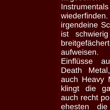
Instrumenta
wiederfind
irgendeine S
ist schwier
breitgefäc
aufweisen
Einflüsse a
Death Metal
auch Heavy M
klingt die g
auch recht p
ehesten die