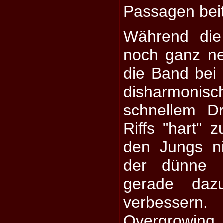
Passagen bei
Während die
noch ganz net
die Band bei
disharmon
schnellem D
Riffs "hart" z
den Jungs ni
der dünne S
gerade daz
verbessern
Overgrowin