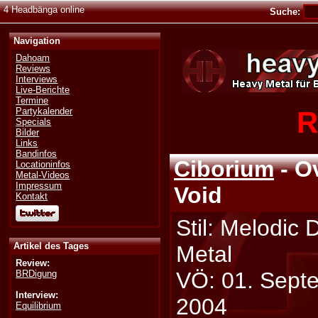
4 Headbänga online
Suche:
Navigation
Dahoam
Reviews
Interviews
Live-Berichte
Termine
R
Partykalender
Specials
Bilder
Links
Bandinfos
Ciborium
- O
Locationinfos
Metal-Videos
Impressum
Void
Kontakt
Stil: Melodic 
Artikel des Tages
Metal
Review:
VÖ: 01. Sept
BRDigung
Interview:
2004
Equilibrium