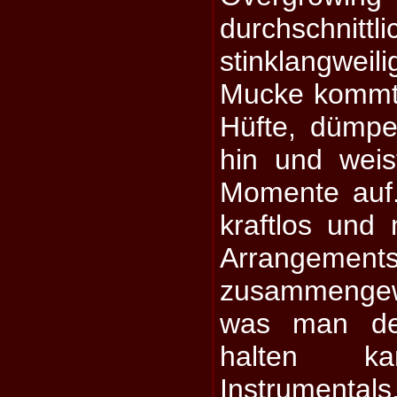
durchschn
stinklangwe
Mucke kommt 
Hüfte, dümpe
hin und wei
Momente auf
kraftlos und
Arrangem
zusammengewü
was man de
halten k
Instrumental