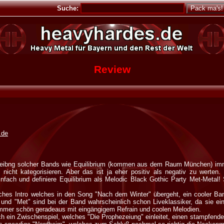
Suche:
Review
.de
schreibng solcher Bands wie Equilibrium (kommen aus dem Raum München) im
icht kategorisieren. Aber das ist ja eher positiv als negativ zu werten. 
nfach und definiere Equilibrium als Melodic Black Gothic Party Met-Metal! 
ches Intro welches in den Song "Nach dem Winter" übergeht, ein cooler Ba
" und "Met" sind bei der Band wahrscheinlich schon Liveklassiker, da sie e
mmer schön geradeaus mit eingängigem Refrain und coolen Melodien.
ch ein Zwischenspiel, welches "Die Prophezeiung" einleitet, einen stampfender