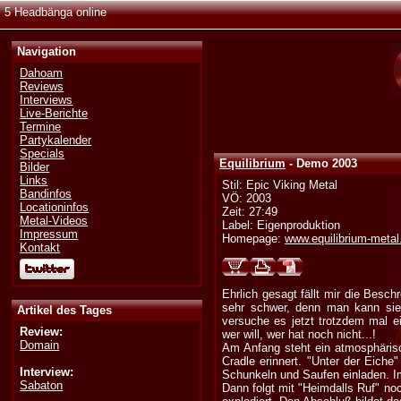
5 Headbänga online
Navigation
Dahoam
Reviews
Interviews
Live-Berichte
Termine
Partykalender
Specials
Equilibrium
- Demo 2003
Bilder
Links
Stil: Epic Viking Metal
Bandinfos
VÖ: 2003
Locationinfos
Zeit: 27:49
Metal-Videos
Label: Eigenproduktion
Impressum
Homepage:
www.equilibrium-metal
Kontakt
Ehrlich gesagt fällt mir die Be
sehr schwer, denn man kann sie n
Artikel des Tages
versuche es jetzt trotzdem mal ei
Review:
wer will, wer hat noch nicht...!
Domain
Am Anfang steht ein atmosphäris
Cradle erinnert. "Unter der Eiche
Interview:
Schunkeln und Saufen einladen. I
Sabaton
Dann folgt mit "Heimdalls Ruf" no