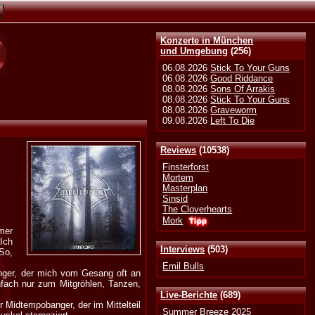
Konzerte in München
und Umgebung
(256)
06.08.2026
Stick To Your Guns
06.08.2026
Good Riddance
08.08.2026
Sons Of Arrakis
08.08.2026
Stick To Your Guns
08.08.2026
Graveworm
09.08.2026
Left To Die
Reviews
(10538)
Finsterforst
Mortem
Masterplan
Sinsid
The Cloverhearts
Mork
mer
Ich
Interviews
(503)
So,
Emil Bulls
nger, der mich vom Gesang oft an
infach nur zum Mitgröhlen, Tanzen,
Live-Berichte
(689)
 Midtempobanger, der im Mittelteil
Summer Breeze 2025