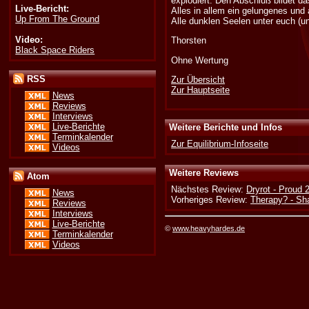
explodiert. Den Abschluß bildet d
Live-Bericht:
Alles in allem ein gelungenes und
Up From The Ground
Alle dunklen Seelen unter euch (u
Video:
Thorsten
Black Space Riders
Ohne Wertung
RSS
Zur Übersicht
Zur Hauptseite
News
Reviews
Interviews
Live-Berichte
Weitere Berichte und Infos
Terminkalender
Zur Equilibrium-Infoseite
Videos
Weitere Reviews
Atom
Nächstes Review:
Dryrot - Proud 
News
Vorheriges Review:
Therapy? - S
Reviews
Interviews
Live-Berichte
©
www.heavyhardes.de
Terminkalender
Videos