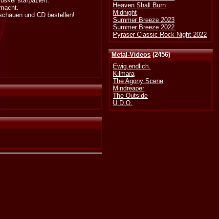
skel starpaziert.
Heaven Shall Burn
 macht.
Midnight
ischauen und CD bestellen!
Summer Breeze 2023
Summer Breeze 2022
Pyraser Classic Rock Night 2022
Metal-Videos
(2456)
Ewig.endlich.
Kilmara
The Agony Scene
Mindreaper
The Outside
U.D.O.