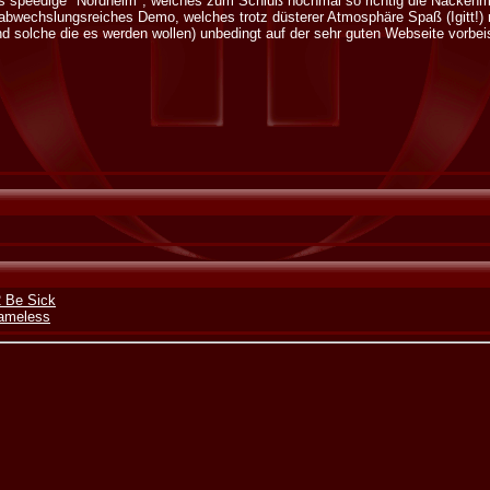
as speedige "Nordheim", welches zum Schluß nochmal so richtig die Nackenmu
 abwechslungsreiches Demo, welches trotz düsterer Atmosphäre Spaß (Igitt!)
nd solche die es werden wollen) unbedingt auf der sehr guten Webseite vorbe
2 Be Sick
hameless