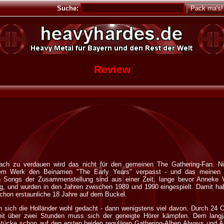
Suche:
Review
fach zu verdauen wird das nicht für den gemeinen The Gathering-Fan. Ni
em Werk den Beinamen "The Early Years" verpasst - und das meinen 
en Songs der Zusammenstellung sind aus einer Zeit, lange bevor Anneke 
g, und wurden in den Jahren zwischen 1989 und 1990 eingespielt. Damit ha
 schon erstaunliche 18 Jahre auf dem Buckel.
 sich die Holländer wohl gedacht - dann wenigstens viel davon. Durch 24 
eit über zwei Stunden muss sich der geneigte Hörer kämpfen. Dem langj
Stücke schon auf den ersten beiden regulären Gathering-Alben Always und 