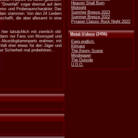
Heaven Shall Burn
 "Downfall" sogar dreimal auf dem
Midnight
Demo- und Proberaumcharakter. Das
Summer Breeze 2023
Alben stammen. Von den 24 Liedern
Summer Breeze 2022
chafft, die aber allesamt in eine
Pyraser Classic Rock Night 2022
ier tatsächlich mit ziemlich old-
Metal-Videos
(2456)
 dann nur Fans von Moonspell und
Akustikgitarrenparts erahnen, mit
Ewig.endlich.
fall eher etwas für den Jäger und
Kilmara
r Sicherheit mal probehören...
The Agony Scene
Mindreaper
The Outside
U.D.O.