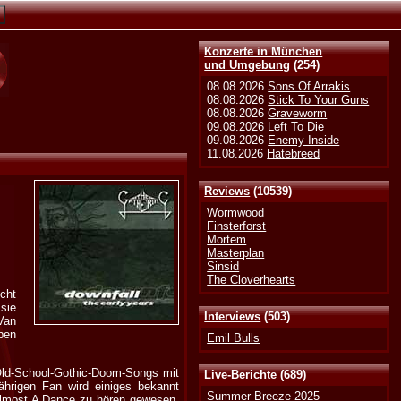
Konzerte in München
und Umgebung
(254)
08.08.2026
Sons Of Arrakis
08.08.2026
Stick To Your Guns
08.08.2026
Graveworm
09.08.2026
Left To Die
09.08.2026
Enemy Inside
11.08.2026
Hatebreed
Reviews
(10539)
Wormwood
Finsterforst
Mortem
Masterplan
Sinsid
The Cloverhearts
cht
sie
Interviews
(503)
Van
ben
Emil Bulls
Old-School-Gothic-Doom-Songs mit
Live-Berichte
(689)
ährigen Fan wird einiges bekannt
Summer Breeze 2025
Almost A Dance zu hören gewesen.