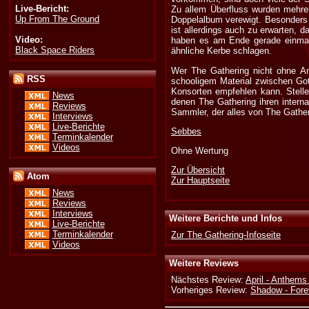
Live-Bericht:
Zu allem Überfluss wurden mehrer
Up From The Ground
Doppelalbum verewigt. Besonders 
ist allerdings auch zu erwarten,
Video:
haben es am Ende gerade einmal s
Black Space Riders
ähnliche Kerbe schlagen.
Wer The Gathering nicht ohne Ann
RSS
schooligem Material zwischen Go
Konsorten empfehlen kann. Stelle
News
denen The Gathering ihren intern
Reviews
Sammler, der alles von The Gather
Interviews
Live-Berichte
Sebbes
Terminkalender
Videos
Ohne Wertung
Zur Übersicht
Atom
Zur Hauptseite
News
Reviews
Interviews
Weitere Berichte und Infos
Live-Berichte
Terminkalender
Zur The Gathering-Infoseite
Videos
Weitere Reviews
Nächstes Review:
April - Anthems
Vorheriges Review:
Shadow - Fore