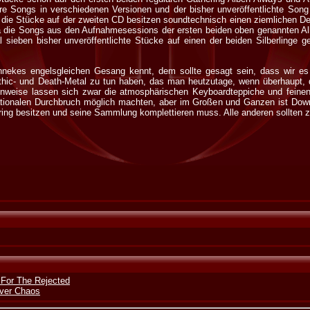
e Songs in verschiedenen Versionen und der bisher unveröffentlichte Song
die Stücke auf der zweiten CD besitzen soundtechnisch einen ziemlichen 
 da die Songs aus den Aufnahmesessions der ersten beiden oben genannten 
ieben bisher unveröffentlichte Stücke auf einen der beiden Silberlinge ges
ekes engelsgleichen Gesang kennt, dem sollte gesagt sein, dass wir es h
thic- und Death-Metal zu tun haben, das man heutzutage, wenn überhaupt,
nweise lassen sich zwar die atmosphärischen Keyboardteppiche und feinen 
ationalen Durchbruch möglich machten, aber im Großen und Ganzen ist Down
ing besitzen und seine Sammlung komplettieren muss. Alle anderen sollten zu
 For The Rejected
ver Chaos