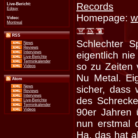
Records
Live-Bericht:
Edguy
Homepage:
w
Video:
Montreal
RSS
Schlechter S
News
Reviews
Interviews
eigentlich ni
Live-Berichte
Terminkalender
so zu Zeiten
Videos
Nu Metal. Eig
Atom
sicher, dass 
News
Reviews
Interviews
des Schreck
Live-Berichte
Terminkalender
90er Jahren 
Videos
nun erstmal 
Ha, das hat a