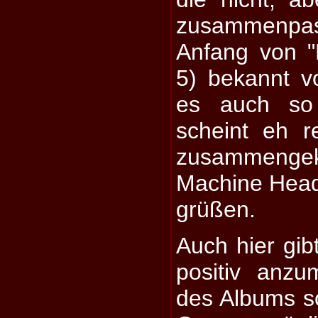
zusammenp
Anfang von "
5) bekannt 
es auch so
scheint eh r
zusammeng
Machine Head
grüßen.
Auch hier gib
positiv anz
des Albums so