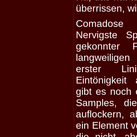
überrissen, wi
Comadose 
Nervigste S
gekonnter 
langweilige
erster Li
Eintönigkeit
gibt es noch 
Samples, di
auflockern, a
ein Element vo
die nicht, a