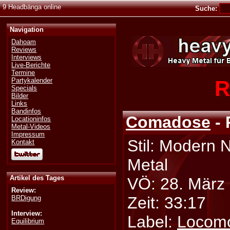
9 Headbänga online
Suche:
Navigation
Dahoam
Reviews
Interviews
Live-Berichte
Termine
R
Partykalender
Specials
Bilder
Links
Bandinfos
Comadose
- 
Locationinfos
Metal-Videos
Impressum
Stil: Modern 
Kontakt
Metal
Artikel des Tages
VÖ: 28. März
Review:
Zeit: 33:17
BRDigung
Interview:
Label:
Locomo
Equilibrium