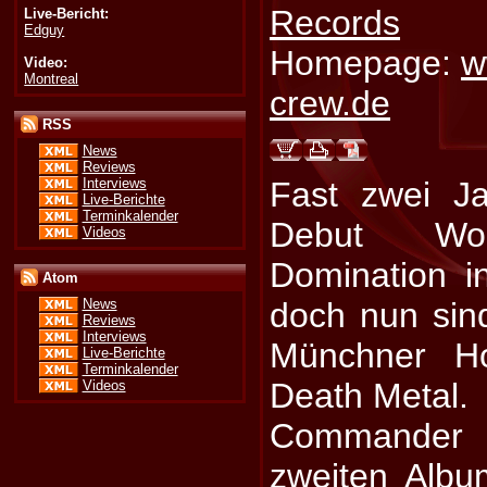
Records
Live-Bericht:
Edguy
Homepage:
w
Video:
Montreal
crew.de
RSS
News
Reviews
Interviews
Fast zwei J
Live-Berichte
Terminkalender
Debut Worl
Videos
Domination i
Atom
doch nun sind
News
Reviews
Interviews
Münchner Ho
Live-Berichte
Terminkalender
Death Metal.
Videos
Commander 
zweiten Albu