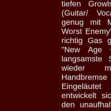
tiefen Grow
(Guitar/ Vo
genug mit M
Worst Enemy"
richtig Gas 
"New Age O
langsamste 
wieder mi
Handbremse
Eingeläute
entwickelt s
den unaufha