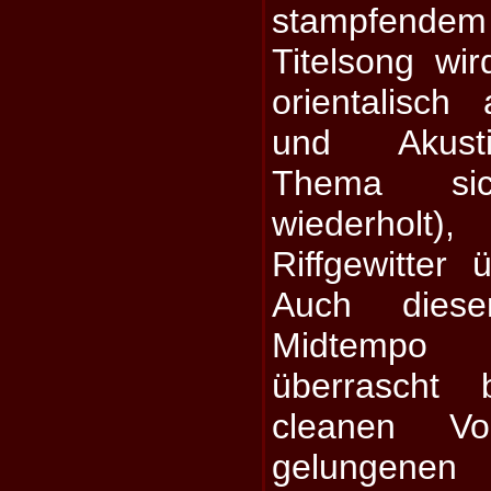
stampfende
Titelsong wir
orientalisc
und Akusti
Thema si
wiederholt
Riffgewitter 
Auch dies
Midtempo
überrascht 
cleanen Vo
gelungenen