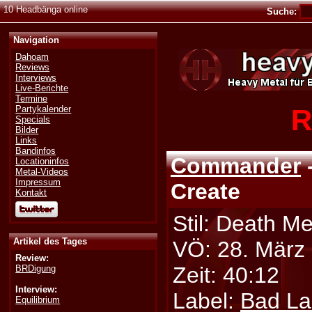
10 Headbänga online
Suche:
Navigation
Dahoam
Reviews
Interviews
Live-Berichte
Termine
R
Partykalender
Specials
Bilder
Links
Bandinfos
Commander
Locationinfos
Metal-Videos
Impressum
Create
Kontakt
Stil: Death Me
Artikel des Tages
VÖ: 28. März
Review:
Zeit: 40:12
BRDigung
Interview:
Label:
Bad L
Equilibrium