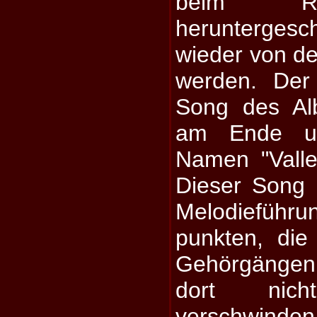
beim Re
herunterges
wieder von de
werden. Der
Song des Al
am Ende u
Namen "Valle
Dieser Song 
Melodieführ
punkten, die
Gehörgängen 
dort nic
verschwinden 