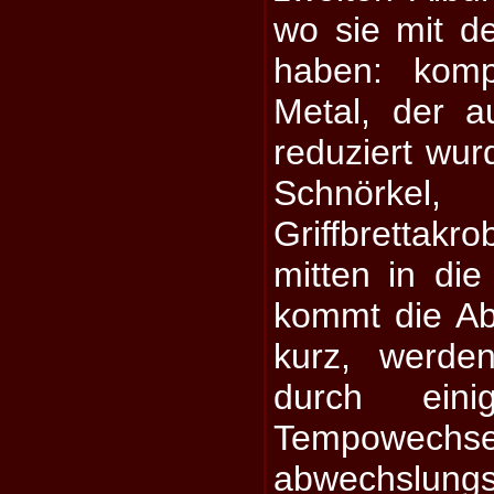
wo sie mit d
haben: komp
Metal, der a
reduziert wur
Schnör
Griffbrettakr
mitten in die
kommt die Ab
kurz, werde
durch ein
Tempowechse
abwechslungsr