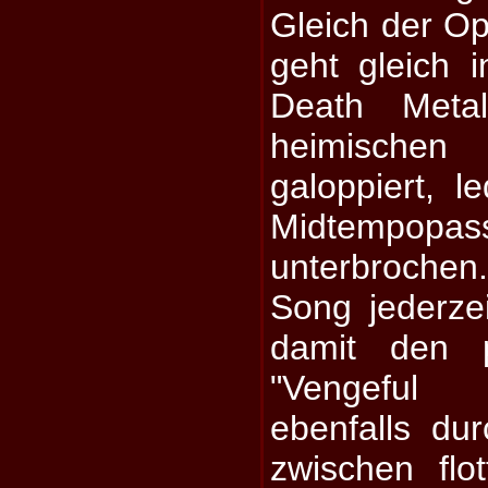
Gleich der Op
geht gleich in
Death Meta
heimisc
galoppiert, l
Midtempopas
unterbrochen
Song jederzei
damit den p
"Vengeful 
ebenfalls du
zwischen fl