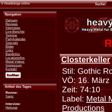
5 Headbänga online
Suche:
Navigation
Dahoam
Reviews
Interviews
Live-Berichte
Termine
R
Partykalender
Specials
Bilder
Links
Bandinfos
Closterkeller
Locationinfos
Metal-Videos
Impressum
Stil: Gothic R
Kontakt
VÖ: 16. März
Artikel des Tages
Zeit: 74:10
Review:
Label:
Metal 
Sainc
Interview:
Productions
Helrunar