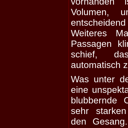
vorhanden i
Volumen, u
entscheide
Weiteres M
Passagen kl
schief, d
automatisch z
Was unter dem
eine unspekta
blubbernde 
sehr starke
den Gesang.