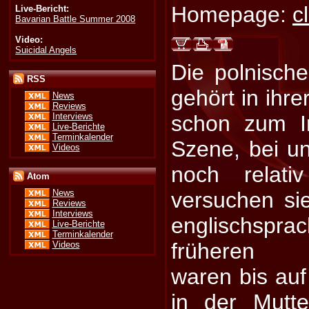
Homepage:
c
Live-Bericht:
Bavarian Battle Summer 2008
Video:
Suicidal Angels
Die polnische
RSS
gehört in ihre
News
Reviews
Interviews
schon zum I
Live-Berichte
Terminkalender
Szene, bei u
Videos
noch relati
Atom
versuchen si
News
Reviews
Interviews
englischspr
Live-Berichte
Terminkalender
früheren Ve
Videos
waren bis auf
in der Mutte