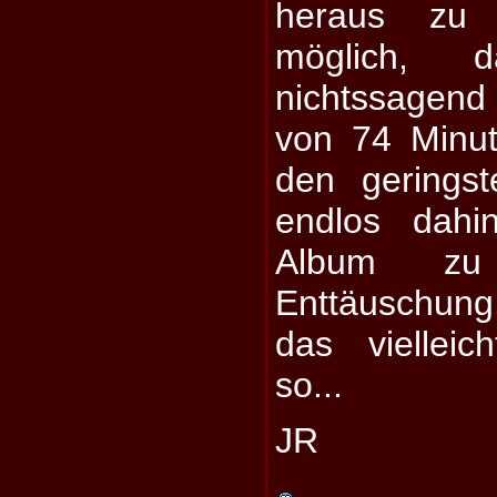
heraus zu 
möglich, 
nichtssagend 
von 74 Minut
den geringst
endlos dah
Album zu
Enttäuschung
das vielleic
so...
JR