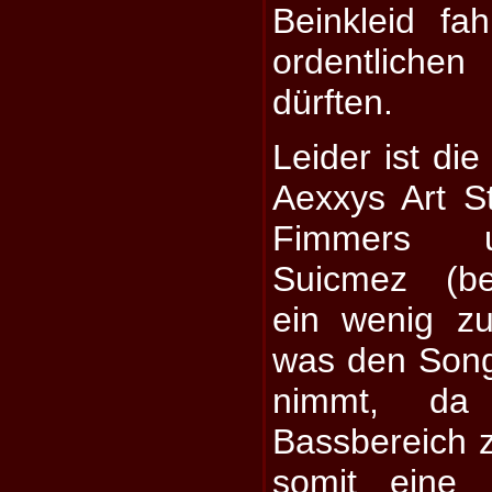
Beinkleid fa
ordentliche
dürften.
Leider ist di
Aexxys Art S
Fimmers 
Suicmez (be
ein wenig zu 
was den Song
nimmt, da
Bassbereich z
somit eine 