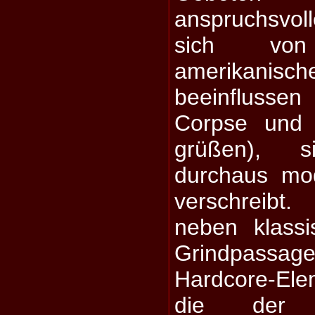
anspruchsvoll
sich vo
amerikan
beeinflusse
Corpse und 
grüßen), 
durchaus mo
verschreibt
neben klass
Grindpassa
Hardcore-El
die der 