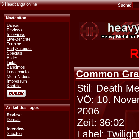
8 Headbänga online
Suche:
Navigation
Dahoam
Reviews
Interviews
Live-Berichte
Termine
R
Partykalender
Specials
Bilder
Links
Bandinfos
Common Gra
Locationinfos
Metal-Videos
Impressum
Stil: Death Me
Kontakt
VÖ: 10. Nov
Artikel des Tages
2006
Review:
Zeit: 36:02
Domain
Interview:
Label:
Twiligh
Sabaton