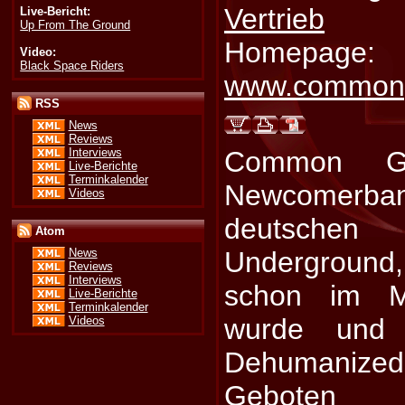
Vertrieb
Live-Bericht:
Up From The Ground
Homepage:
Video:
Black Space Riders
www.commong
RSS
News
Reviews
Interviews
Common Gr
Live-Berichte
Terminkalender
Newcomer
Videos
deutsche
Atom
Underground
News
Reviews
Interviews
schon im M
Live-Berichte
Terminkalender
wurde und 
Videos
Dehumanized 
Geboten w