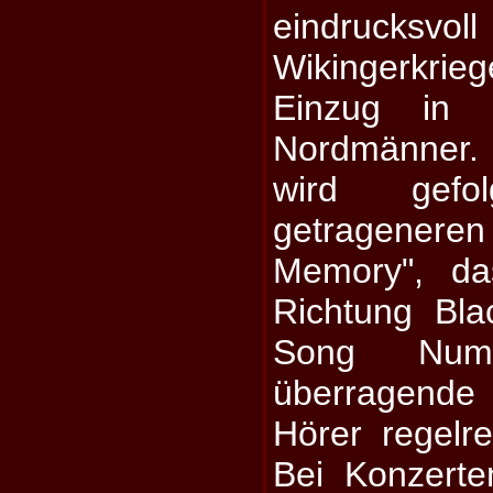
eindrucksvo
Wikingerkrieg
Einzug in
Nordmänner.
wird gef
getragener
Memory", da
Richtung Bla
Song Num
überragende 
Hörer regelr
Bei Konzerte