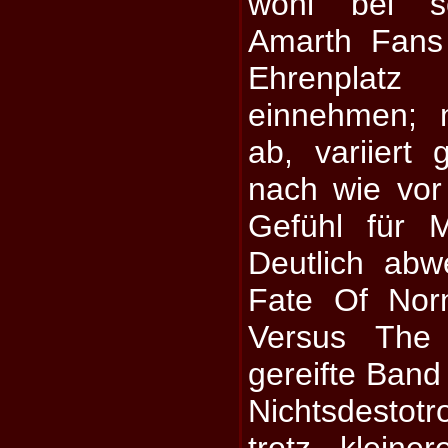
wohl bei s
Amarth Fans
Ehrenpla
einnehmen; 
ab, variiert 
nach wie vo
Gefühl für 
Deutlich abw
Fate Of Norn
Versus The 
gereifte Band
Nichtsdestotr