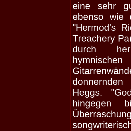
eine sehr g
ebenso wie 
"Hermod's R
Treachery Part
durch herr
hymnischen R
Gitarrenwän
donnernde
Heggs. "Go
hingegen b
Überraschu
songwriter