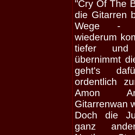
"Cry Of The B
die Gitarren b
Wege - J
wiederum ko
tiefer un
übernimmt di
geht's da
ordentlich 
Amon Ama
Gitarrenwan wa
Doch die J
ganz ande