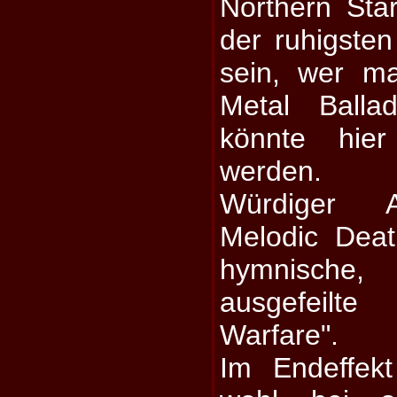
Northern Star
der ruhigste
sein, wer m
Metal Balla
könnte hier
werden.
Würdiger A
Melodic Deat
hymnische,
ausgefeilt
Warfare".
Im Endeffek