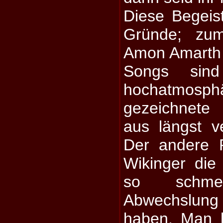
Diese Begeis
Gründe; zum
Amon Amarth t
Songs sin
hochatmosph
gezeichnete
aus längst v
Der andere P
Wikinger die
so schmer
Abwechslung
haben. Man h