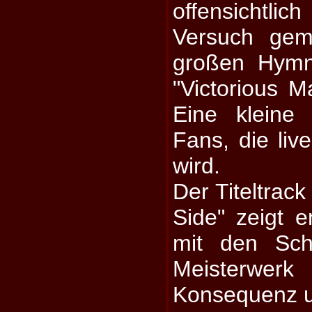
offensichtl
Versuch gem
großen Hymn
"Victorious M
Eine klein
Fans, die liv
wird.
Der Titeltrac
Side" zeigt e
mit den Sch
Meisterwe
Konsequenz u