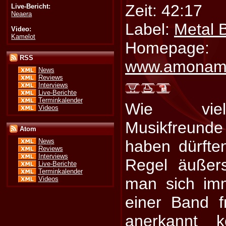
Zeit: 42:17
Live-Bericht:
Neaera
Label:
Metal 
Video:
Kamelot
Homepage:
RSS
www.amonam
News
Reviews
Interviews
Live-Berichte
Terminkalender
Wie viele
Videos
Musikfreunde 
Atom
haben dürfte
News
Reviews
Interviews
Regel äußers
Live-Berichte
Terminkalender
man sich im
Videos
einer Band f
anerkannt k