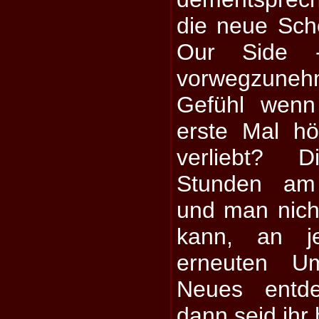
die neue Sc
Our Side 
vorwegzuneh
Gefühl wenn
erste Mal hö
verliebt? 
Stunden am 
und man nic
kann, an 
erneuten Um
Neues entd
dann seid ihr h