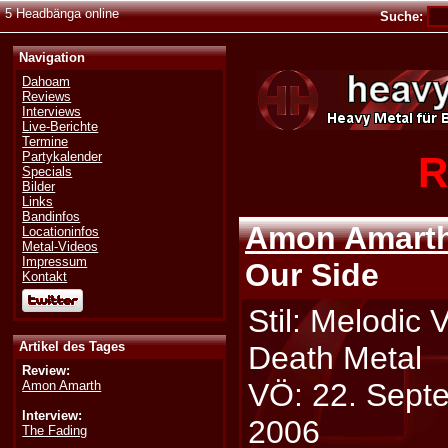
5 Headbänga online
Suche:
Navigation
Dahoam
Reviews
Interviews
Live-Berichte
Termine
R
Partykalender
Specials
Bilder
Links
Bandinfos
Amon Amart
Locationinfos
Metal-Videos
Impressum
Our Side
Kontakt
Stil: Melodic 
Artikel des Tages
Death Metal
Review:
VÖ: 22. Sept
Amon Amarth
Interview:
2006
The Fading