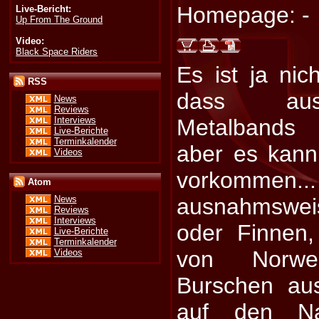
Homepage: -
Live-Bericht:
Up From The Ground
Video:
Black Space Riders
Es ist ja nich
RSS
dass aus
News
Reviews
Interviews
Metalbands
Live-Berichte
Terminkalender
aber es kann
Videos
vorkommen.
Atom
ausnahmswei
News
Reviews
Interviews
oder Finnen,
Live-Berichte
Terminkalender
von Norwe
Videos
Burschen au
auf den Na