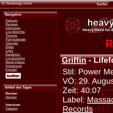
15 Headbänga online
Suche:
Navigation
Dahoam
Reviews
Interviews
Live-Berichte
Termine
R
Partykalender
Specials
Bilder
Links
Bandinfos
Griffin
- Lifef
Locationinfos
Metal-Videos
Impressum
Stil: Power Me
Kontakt
VÖ: 29. Augu
Artikel des Tages
Zeit: 40:07
Review:
Label:
Massa
Domain
Interview:
Records
Sabaton