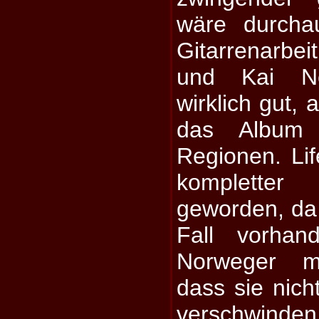
wäre durcha
Gitarrenarbei
und Kai Ne
wirklich gut, 
das Album 
Regionen. Lif
komplette
geworden, da 
Fall vorhan
Norweger m
dass sie nich
verschwinden