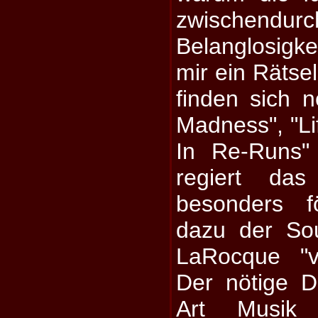
zwischen
Belanglosigke
mir ein Rätse
finden sich 
Madness", "Li
In Re-Runs"
regiert das
besonders f
dazu der So
LaRocque "v
Der nötige D
Art Musik 