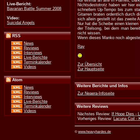
nur einmal an alte In Flames, Dark 
Live-Bericht:
Nichtsdestotrotz haben wir hier e
Bavarian Battle Summer 2008
schnellem Up-Tempo bis zum sta
Gitarren braten ordentlich durch 
Video:
sich allein gestellt ist das zweit
Suicidal Angels
Nur hat die Scheibe einen kleinen
der Titelsong, bei dem man berei
nicht wissen.
RSS
Wenn dieses Manko noch abgestellt
News
Ray
Reviews
Interviews
Live-Berichte
Terminkalender
Zur Übersicht
Videos
Zur Hauptseite
Atom
Weitere Berichte und Infos
News
Reviews
Zur Neaera-Infoseite
Interviews
Live-Berichte
Terminkalender
Weitere Reviews
Videos
Nächstes Review:
If Hope Dies - L
Vorheriges Review:
Lacuna Coil -
©
www.heavyhardes.de