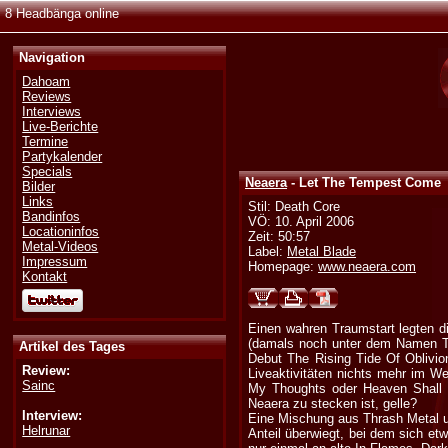
8 Headbänga online
Navigation
Dahoam
Reviews
Interviews
Live-Berichte
Termine
Partykalender
Specials
Neaera
- Let The Tempest Come
Bilder
Links
Stil: Death Core
Bandinfos
VÖ: 10. April 2006
Locationinfos
Zeit: 50:57
Metal-Videos
Label:
Metal Blade
Impressum
Homepage:
www.neaera.com
Kontakt
Einen wahren Traumstart legten d
(damals noch unter dem Namen Th
Artikel des Tages
Debut The Rising Tide Of Oblivio
Review:
Liveaktivitäten nichts mehr im We
Sainc
My Thoughts oder Heaven Shall B
Neaera zu stecken ist, gelle?
Interview:
Eine Mischung aus Thrash Metal u
Helrunar
Anteil überwiegt, bei dem sich et