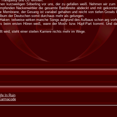
Tranquillity und Co. erinnert.
inen kurzweiligen Silberling vor uns, der zu gefallen weiß. Nehmen wir zum 
mpfenden Nackenwirbler die gesamte Bandbreite abdeckt und mit gekonnte
die Membrane, der Gesang ist variabel gehalten und reicht von tiefen Growls
e Album der Deutschen somit durchaus mehr als gelungen.
 Haken: teilweise wirken manche Songs aufgrund des Aufbaus schon arg vorher
ts beim ersten Hören weiß, wann der Mosh- bzw. Hüpf-Part kommt. Und das
 wird, steht einer steilen Karriere nichts mehr im Wege.
ife In Ruin
 Karmacode