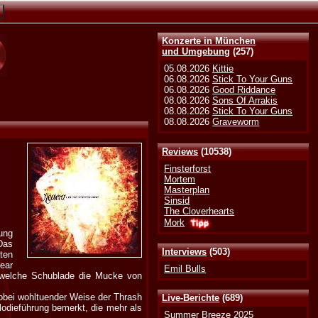
Konzerte in München
und Umgebung
(257)
05.08.2026
Kittie
06.08.2026
Stick To Your Guns
06.08.2026
Good Riddance
08.08.2026
Sons Of Arrakis
08.08.2026
Stick To Your Guns
08.08.2026
Graveworm
Reviews
(10538)
Finsterforst
Mortem
Masterplan
Sinsid
The Cloverhearts
Mork
ung
Das
Interviews
(503)
ten
ear
Emil Bulls
n welche Schublade die Mucke von
obei wohltuender Weise der Thrash
Live-Berichte
(689)
lodieführung bemerkt, die mehr als
Summer Breeze 2025