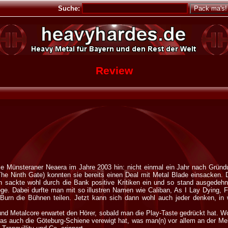
Suche:
Review
ie Münsteraner Neaera im Jahre 2003 hin: nicht einmal ein Jahr nach Gründ
e Ninth Gate) konnten sie bereits einen Deal mit Metal Blade einsacken. 
n sackte wohl durch die Bank positive Kritiken ein und so stand ausgedehn
ge. Dabei durfte man mit so illustren Namen wie Caliban, As I Lay Dying, F
urn die Bühnen teilen. Jetzt kann sich dann wohl auch jeder denken, i
nd Metalcore erwartet den Hörer, sobald man die Play-Taste gedrückt hat. W
was auch die Göteburg-Schiene verewigt hat, was man(n) vor allem an der Me