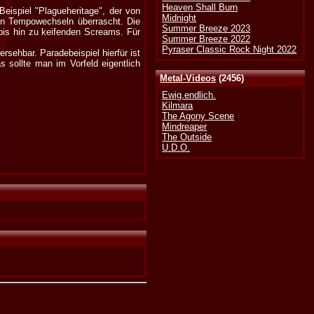
Heaven Shall Burn
Beispiel "Plagueheritage", der von
Midnight
n Tempowechseln überrascht. Die
Summer Breeze 2023
 bis hin zu keifenden Screams. Für
Summer Breeze 2022
Pyraser Classic Rock Night 2022
sehbar. Paradebeispiel hierfür ist
 sollte man im Vorfeld eigentlich
Metal-Videos
(2456)
Ewig.endlich.
Kilmara
The Agony Scene
Mindreaper
The Outside
U.D.O.