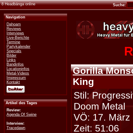
8 Headbänga online
Suche:
Navigation
Dahoam
Reviews
Interviews
Live-Berichte
Termine
R
Partykalender
Specials
Bilder
Links
Bandinfos
Gorilla Mon
Locationinfos
Metal-Videos
Impressum
King
Kontakt
Stil: Progress
Artikel des Tages
Doom Metal
Review:
VÖ: 17. März
Agenda Of Swine
Interview:
Zeit: 51:06
Tracedawn