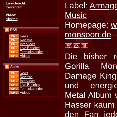
Label:
Armag
Live-Bericht:
Pentagram
Music
Video:
Aborted
Homepage:
w
RSS
monsoon.de
News
Reviews
Interviews
Live-Berichte
Terminkalender
Die bisher r
Videos
Gorilla Mo
Atom
Damage King e
News
Reviews
Interviews
und energi
Live-Berichte
Terminkalender
Metal Album 
Videos
Hasser kaum b
den Fan jed