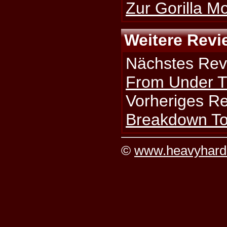
Zur Gorilla M
Weitere Revi
Nächstes Rev
From Under T
Vorheriges R
Breakdown To
©
www.heavyhard