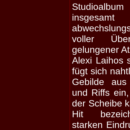
Studioalbum
insge
abwechslun
voller Übe
gelungener A
Alexi Laihos
fügt sich naht
Gebilde aus 
und Riffs ein,
der Scheibe k
Hit bezeic
starken Eindr