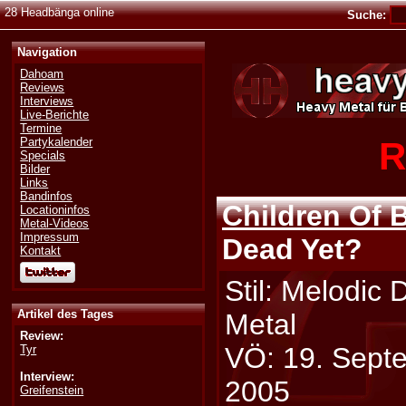
28 Headbänga online
Suche:
Navigation
Dahoam
Reviews
Interviews
Live-Berichte
Termine
R
Partykalender
Specials
Bilder
Links
Bandinfos
Children Of
Locationinfos
Metal-Videos
Impressum
Dead Yet?
Kontakt
Stil: Melodic 
Artikel des Tages
Metal
Review:
VÖ: 19. Sept
Tyr
Interview:
2005
Greifenstein