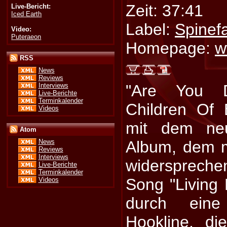
Zeit: 37:41
Live-Bericht:
Iced Earth
Label:
Spinef
Video:
Puteraeon
Homepage:
w
RSS
News
Reviews
Interviews
"Are You D
Live-Berichte
Terminkalender
Children Of
Videos
mit dem neu
Atom
Album, dem 
News
Reviews
Interviews
widerspreche
Live-Berichte
Terminkalender
Song "Living 
Videos
durch eine
Hookline, di