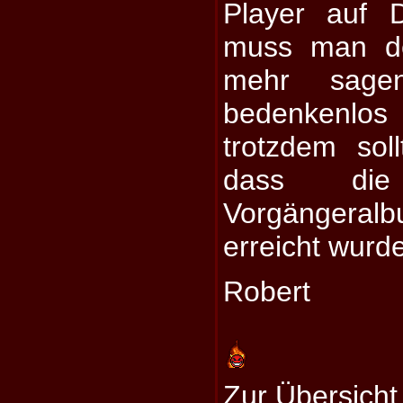
Player auf D
muss man de
mehr sage
bedenkenl
trotzdem so
dass di
Vorgängera
erreicht wurde
Robert
Zur Übersicht