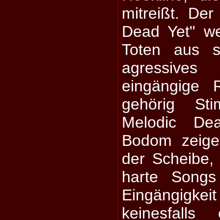
mitreißt. Der
Dead Yet" w
Toten aus s
agressive
eingängige 
gehörig Sti
Melodic Dea
Bodom zeige
der Scheibe, 
harte Songs
Eingängigke
keinesfalls