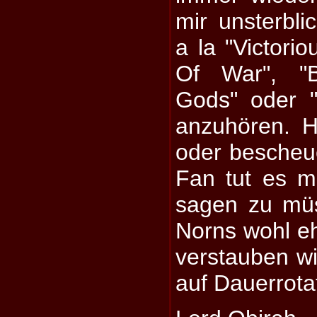
mir unsterbli
a la "Victori
Of War", "B
Gods" oder 
anzuhören. H
oder bescheue
Fan tut es 
sagen zu mü
Norns wohl eh
verstauben wi
auf Dauerrota