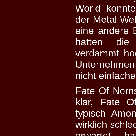
World konnt
der Metal We
eine andere 
hatten die
verdammt ho
Unternehme
nicht einfach
Fate Of Norns
klar, Fate O
typisch Amo
wirklich schle
erwartet h