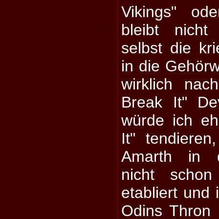
Vikings" ode
bleibt nich
selbst die k
in die Gehör
wirklich na
Break It" D
würde ich eh
It" tendiere
Amarth in d
nicht schon
etabliert und
Odins Thron re