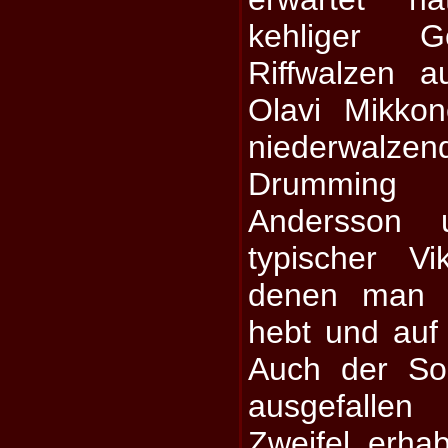
kehliger G
Riffwalzen 
Olavi Mikkon
niederwalz
Drumming
Andersson
typischer V
denen man 
hebt und auf
Auch der Sou
ausgefalle
Zweifel erhab