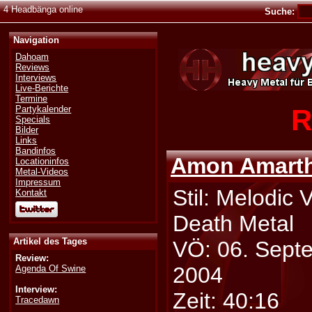
4 Headbänga online
Suche:
Navigation
Dahoam
Reviews
Interviews
Live-Berichte
Termine
R
Partykalender
Specials
Bilder
Links
Bandinfos
Amon Amart
Locationinfos
Metal-Videos
Impressum
Stil: Melodic 
Kontakt
Death Metal
Artikel des Tages
VÖ: 06. Sept
Review:
2004
Agenda Of Swine
Interview:
Zeit: 40:16
Tracedawn