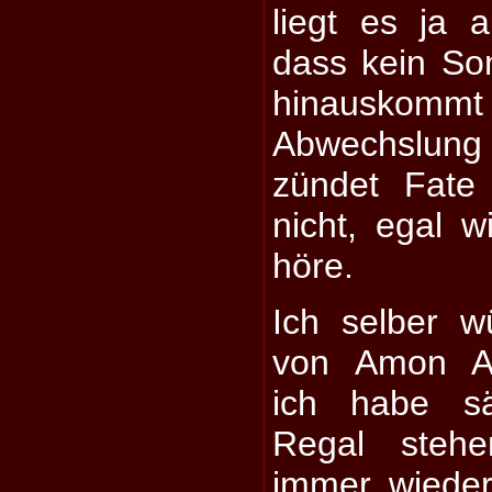
liegt es ja 
dass kein So
hinauskomm
Abwechslung
zündet Fate
nicht, egal w
höre.
Ich selber 
von Amon Am
ich habe sä
Regal steh
immer wiede