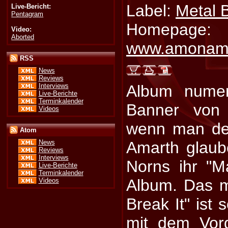
Label:
Metal 
Live-Bericht:
Pentagram
Homepage:
Video:
Aborted
www.amonam
RSS
News
Reviews
Interviews
Album numer
Live-Berichte
Terminkalender
Banner von
Videos
wenn man de
Atom
Amarth glaube
News
Reviews
Interviews
Norns ihr "M
Live-Berichte
Terminkalender
Album. Das m
Videos
Break It" ist
mit dem Vor