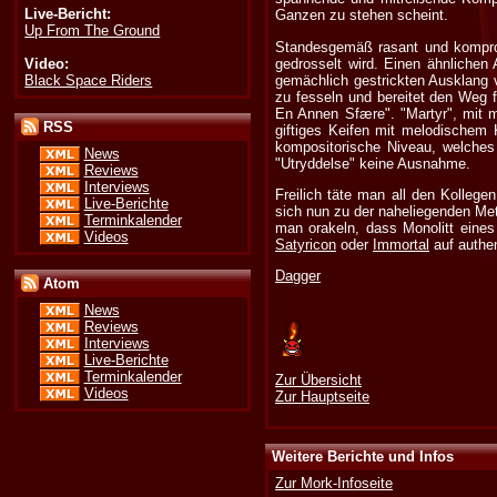
Live-Bericht:
Ganzen zu stehen scheint.
Up From The Ground
Standesgemäß rasant und kompro
Video:
gedrosselt wird. Einen ähnlichen 
Black Space Riders
gemächlich gestrickten Ausklang 
zu fesseln und bereitet den Weg 
En Annen Sfære". "Martyr", mit 
RSS
giftiges Keifen mit melodischem 
kompositorische Niveau, welches 
News
"Utryddelse" keine Ausnahme.
Reviews
Interviews
Freilich täte man all den Kollege
Live-Berichte
sich nun zu der naheliegenden Met
Terminkalender
man orakeln, dass Monolitt eines
Videos
Satyricon
oder
Immortal
auf authen
Dagger
Atom
News
Reviews
Interviews
Live-Berichte
Terminkalender
Zur Übersicht
Videos
Zur Hauptseite
Weitere Berichte und Infos
Zur Mork-Infoseite