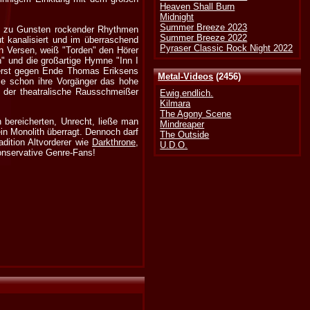
Heaven Shall Burn
Midnight
Summer Breeze 2023
o zu Gunsten rockender Rhythmen
Summer Breeze 2022
t kanalisiert und im überraschend
Pyraser Classic Rock Night 2022
n Versen, weiß "Torden" den Hörer
" und die großartige Hymne "Inn I
 erst gegen Ende Thomas Eriksens
Metal-Videos
(2456)
wie schon ihre Vorgänger das hohe
h der theatralische Rausschmeißer
Ewig.endlich.
Kilmara
The Agony Scene
n bereicherten, Unrecht, ließe man
Mindreaper
in Monolith überragt. Dennoch darf
The Outside
dition Altvorderer wie
Darkthrone
,
U.D.O.
konservative Genre-Fans!