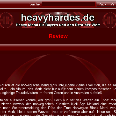
Suche:
Review
 durchlief die norwegische Band Mork ihre eigene kleine Evolution, die elf J
sollte - ein Album, das Mork nicht nur auf einem neuen kompositorischen Le
ausgiebige Touraktivitäten im fernen Osten und in Australien aufstieß.
lger aussehen könnte, war groß. Doch nun hat das Warten ein Ende: Monolit
ierten Artwork des norwegischen Künstlers Kjell Åge Melland eine mystis
n nach Weiterentwicklung den Pfad des True Norwegian Black Metal verla
nter Mork, bleibt seinen Wurzeln treu, er verfeinerte aber aufs Neue sein 
sitionen, von denen jede über eine ganz eigene Aura verfügt und doch in