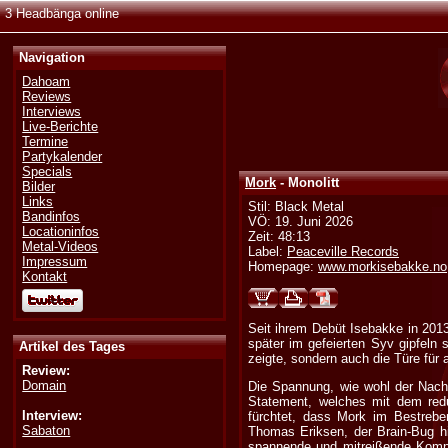
3 Headbänga online
Navigation
Dahoam
Reviews
Interviews
Live-Berichte
Termine
Partykalender
Specials
Mork
- Monolitt
Bilder
Links
Stil: Black Metal
Bandinfos
VÖ: 19. Juni 2026
Locationinfos
Zeit: 48:13
Metal-Videos
Label:
Peaceville Records
Impressum
Homepage:
www.morkisebakke.no
Kontakt
Seit ihrem Debüt Isebakke in 2013
später im gefeierten Syv gipfeln 
Artikel des Tages
zeigte, sondern auch die Türe für 
Review:
Domain
Die Spannung, wie wohl der Nachfo
Statement, welches mit dem reduz
Interview:
fürchtet, dass Mork im Bestrebe
Sabaton
Thomas Eriksen, der Brain-Bug hi
spannende und mitreißende Kompo