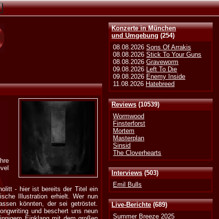
Konzerte in München
und Umgebung
(254)
08.08.2026
Sons Of Arrakis
08.08.2026
Stick To Your Guns
08.08.2026
Graveworm
09.08.2026
Left To Die
09.08.2026
Enemy Inside
11.08.2026
Hatebreed
Reviews
(10539)
Wormwood
Finsterforst
Mortem
Masterplan
Sinsid
The Cloverhearts
ahre
vel
Interviews
(503)
Emil Bulls
t - hier ist bereits der Titel ein
che Illustration erhielt. Wer nun
ssen könnten, der sei getröstet.
Live-Berichte
(689)
Songwriting und beschert uns neun
Summer Breeze 2025
 innigem Einklang mit dem großen