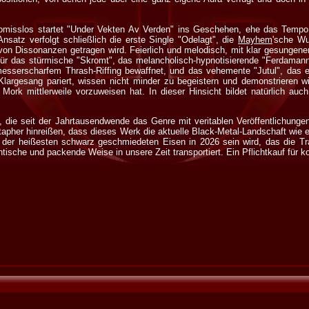
misslos startet "Under Vekten Av Verden" ins Geschehen, ehe das Temp
Ansatz verfolgt schließlich die erste Single "Odelagt", die
Mayhem
'sche Wu
von Dissonanzen getragen wird. Feierlich und melodisch, mit klar gesungene
für das stürmische "Skromt", das melancholisch-hypnotisierende "Ferdamann
messerscharfem Thrash-Riffing bewaffnet, und das vehemente "Jutul", das
Klargesang pariert, wissen nicht minder zu begeistern und demonstrieren 
Mork mittlerweile vorzuweisen hat. In dieser Hinsicht bildet natürlich auc
n, die seit der Jahrtausendwende das Genre mit veritablen Veröffentlichunge
apher hinreißen, dass dieses Werk die aktuelle Black-Metal-Landschaft wie e
 der heißesten schwarz geschmiedeten Eisen in 2026 sein wird, das die Tra
tische und packende Weise in unsere Zeit transportiert. Ein Pflichtkauf für 