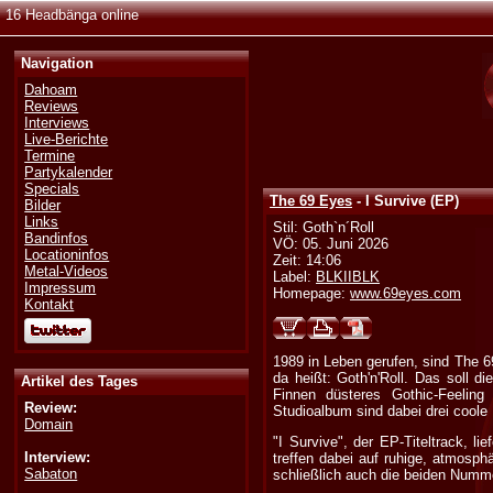
16 Headbänga online
Navigation
Dahoam
Reviews
Interviews
Live-Berichte
Termine
Partykalender
Specials
The 69 Eyes
- I Survive (EP)
Bilder
Links
Stil: Goth`n´Roll
Bandinfos
VÖ: 05. Juni 2026
Locationinfos
Zeit: 14:06
Metal-Videos
Label:
BLKIIBLK
Impressum
Homepage:
www.69eyes.com
Kontakt
1989 in Leben gerufen, sind The 6
da heißt: Goth'n'Roll. Das soll d
Artikel des Tages
Finnen düsteres Gothic-Feeling
Review:
Studioalbum sind dabei drei cool
Domain
"I Survive", der EP-Titeltrack, 
Interview:
treffen dabei auf ruhige, atmosph
Sabaton
schließlich auch die beiden Numme