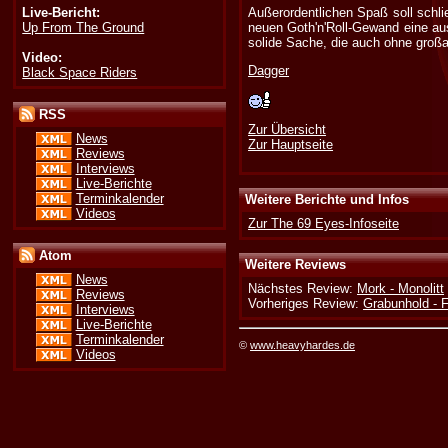
Live-Bericht:
Außerordentlichen Spaß soll schl
Up From The Ground
neuen Goth'n'Roll-Gewand eine aus
solide Sache, die auch ohne groß
Video:
Dagger
Black Space Riders
RSS
Zur Übersicht
News
Zur Hauptseite
Reviews
Interviews
Live-Berichte
Terminkalender
Weitere Berichte und Infos
Videos
Zur The 69 Eyes-Infoseite
Atom
Weitere Reviews
News
Nächstes Review:
Mork - Monolitt
Reviews
Vorheriges Review:
Grabunhold - 
Interviews
Live-Berichte
Terminkalender
©
www.heavyhardes.de
Videos