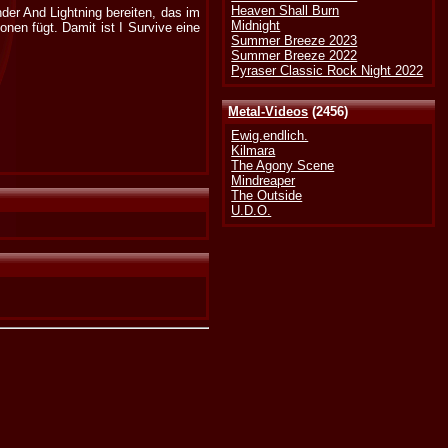
Heaven Shall Burn
er And Lightning bereiten, das im
Midnight
nen fügt. Damit ist I Survive eine
Summer Breeze 2023
Summer Breeze 2022
Pyraser Classic Rock Night 2022
Metal-Videos
(2456)
Ewig.endlich.
Kilmara
The Agony Scene
Mindreaper
The Outside
U.D.O.