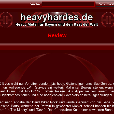
Suche:
Review
9 Eyes nicht nur Vorreiter, sondern bis heute Galionsfigur jenes Sub-Genres,
ie nun vorliegende EP I Survive ein weiters Mal unter Beweis stellen, wenn 
 auf Glam und Rock'n'Roll treffen lassen. Als Appetizer vor einem ne
e Eigenkompositionen und eine noch coolere Coverversion herausgesprungen!
liefert nach Angabe der Band Biker Rock und wurde inspiriert von der Serie
ärische Parts, während der Refrain in gewohnter Manier schnell hängen ble
rn "In The Misery" und "Devil's Rose": bewährte Kost einer bewährten Band!