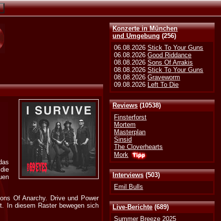
Konzerte in München
und Umgebung
(256)
06.08.2026
Stick To Your Guns
06.08.2026
Good Riddance
08.08.2026
Sons Of Arrakis
08.08.2026
Stick To Your Guns
08.08.2026
Graveworm
09.08.2026
Left To Die
Reviews
(10538)
Finsterforst
Mortem
Masterplan
Sinsid
The Cloverhearts
Mork
 das
die
Interviews
(503)
uen
Emil Bulls
 Sons Of Anarchy. Drive und Power
ibt. In diesem Raster bewegen sich
Live-Berichte
(689)
Summer Breeze 2025