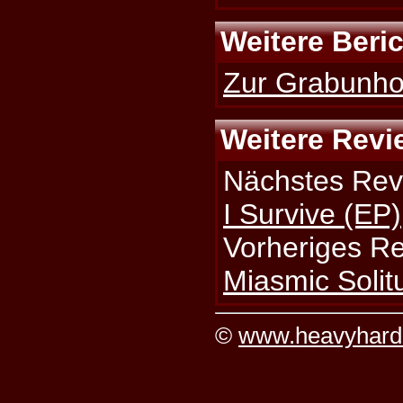
Weitere Beri
Zur Grabunhol
Weitere Revi
Nächstes Rev
I Survive (EP)
Vorheriges R
Miasmic Solit
©
www.heavyhard