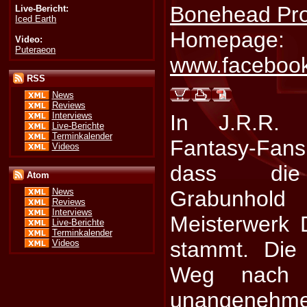
Bonehead Pro
Live-Bericht:
Iced Earth
Homepage:
Video:
Puteraeon
www.facebook
RSS
News
Reviews
Interviews
In J.R.R. T
Live-Berichte
Terminkalender
Fantasy-Fan
Videos
dass die 
Atom
Grabunho
News
Reviews
Interviews
Meisterwerk 
Live-Berichte
Terminkalender
stammt. Die
Videos
Weg nach 
unangenehme