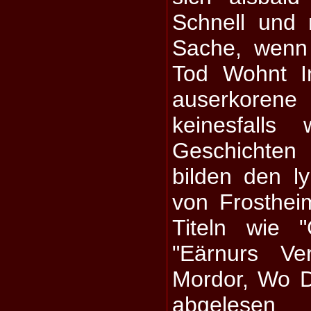
Schnell und 
Sache, wenn 
Tod Wohnt I
auserkorene
keinesfalls w
Geschichte
bilden den l
von Frosthei
Titeln wie 
"Eärnurs Ve
Mordor, Wo D
abgelesen