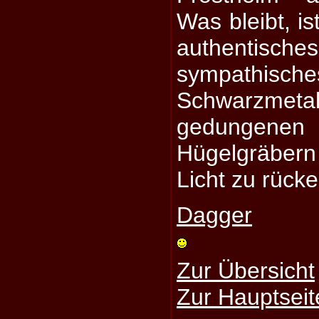
Was bleibt, is
authentisch
sympath
Schwarzmeta
gedungenen
Hügelgräber
Licht zu rück
Dagger
Zur Übersicht
Zur Hauptseit