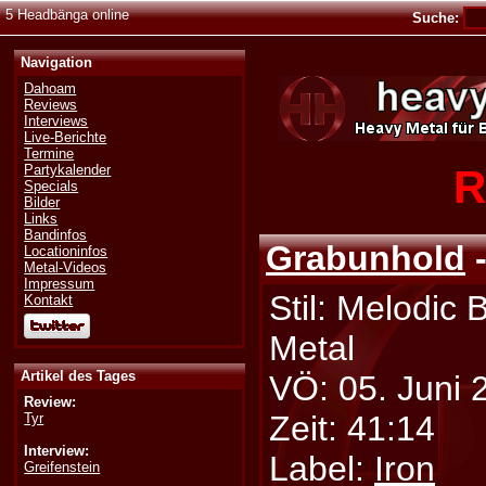
5 Headbänga online
Suche:
Navigation
Dahoam
Reviews
Interviews
Live-Berichte
Termine
R
Partykalender
Specials
Bilder
Links
Bandinfos
Grabunhold
-
Locationinfos
Metal-Videos
Impressum
Stil: Melodic 
Kontakt
Metal
Artikel des Tages
VÖ: 05. Juni 
Review:
Zeit: 41:14
Tyr
Interview:
Label:
Iron
Greifenstein