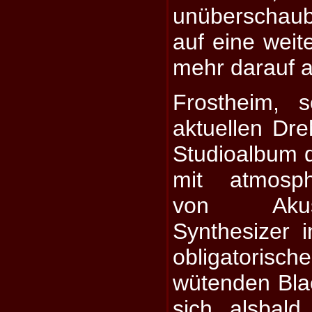
unüberschau
auf eine weit
mehr darauf a
Frostheim,
aktuellen Dre
Studioalbum d
mit atmosph
von Akust
Synthesizer 
obligatoris
wütenden Bla
sich alsbald 