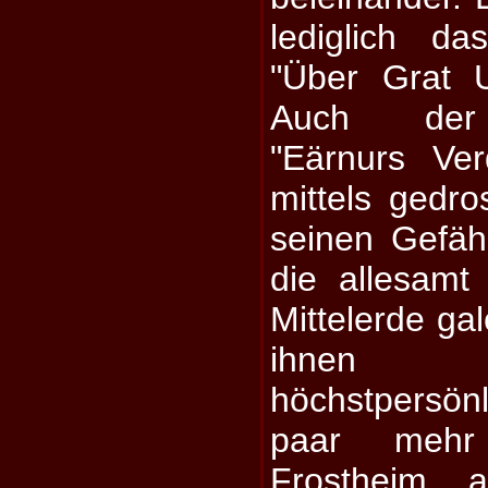
lediglich da
"Über Grat U
Auch der 
"Eärnurs Ve
mittels gedro
seinen Gefäh
die allesamt
Mittelerde ga
ihnen 
höchstpersön
paar mehr
Frostheim a