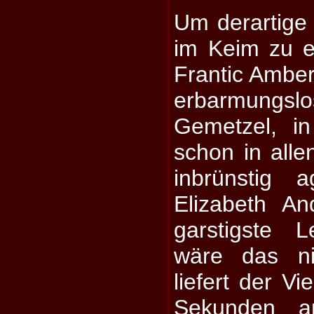
Um derartige
im Keim zu er
Frantic Amber 
erbarmungsl
Gemetzel, i
schon in all
inbrünstig a
Elizabeth An
garstigste L
wäre das ni
liefert der V
Sekunden a