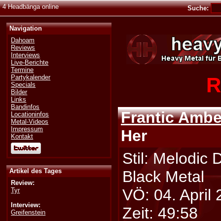
4 Headbänga online
Suche:
Navigation
Dahoam
Reviews
Interviews
Live-Berichte
Termine
R
Partykalender
Specials
Bilder
Links
Bandinfos
Frantic Ambe
Locationinfos
Metal-Videos
Impressum
Her
Kontakt
Stil: Melodic 
Artikel des Tages
Black Metal
Review:
VÖ: 04. April
Tyr
Interview:
Zeit: 49:58
Greifenstein