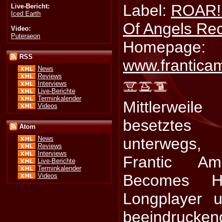
Label:
ROAR!
Live-Bericht:
Iced Earth
Of Angels Re
Video:
Puteraeon
Homepage:
RSS
www.frantica
News
Reviews
Interviews
Live-Berichte
Terminkalender
Mittlerweile
Videos
besetzte
Atom
unterwegs, 
News
Reviews
Interviews
Frantic A
Live-Berichte
Terminkalender
Becomes He
Videos
Longplayer 
beeindrucke