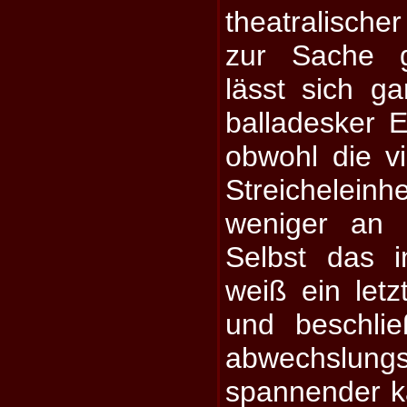
theatralisch
zur Sache g
lässt sich g
balladesker 
obwohl die vi
Streicheleinh
weniger an 
Selbst das i
weiß ein letz
und beschli
abwechslu
spannender k