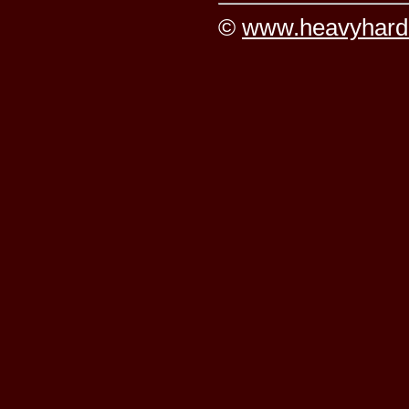
©
www.heavyhard