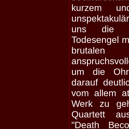
kurzem und
unspektakul
uns die v
Todesengel mi
brutalen 
anspruchsvo
um die Ohr
darauf deutl
vom allem a
Werk zu geh
Quartett au
"Death Beco