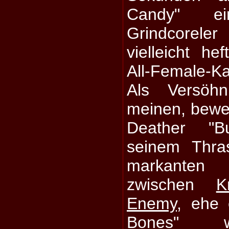
Candy" ei
Grindcorele
vielleicht he
All-Female-
Als Versöh
meinen, beweg
Deather "Bu
seinem Thra
markanten
zwischen
K
Enemy
, ehe 
Bones" wi