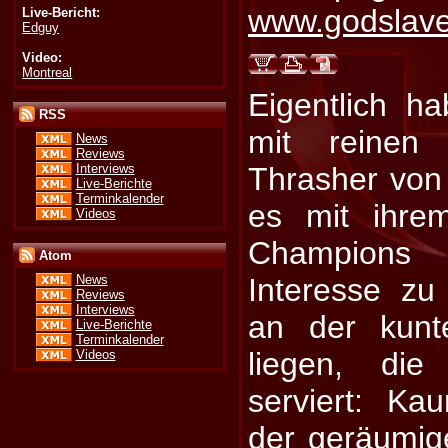
www.godslav
Live-Bericht:
Edguy
Video:
Montreal
Eigentlich h
RSS
mit reinen 
News
Reviews
Interviews
Thrasher von
Live-Berichte
Terminkalender
es mit ihre
Videos
Champions
Atom
Interesse z
News
Reviews
Interviews
an der kunt
Live-Berichte
Terminkalender
liegen, di
Videos
serviert: K
der geräumig