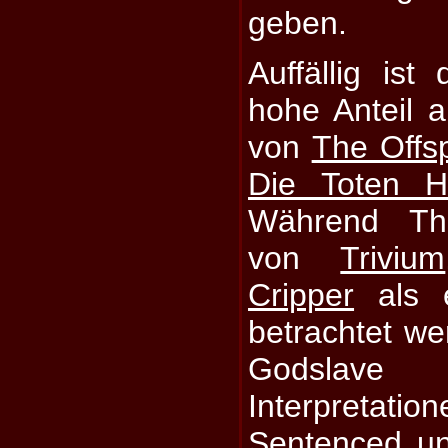
geben.
Auffällig ist
hohe Anteil 
von
The Offs
Die Toten H
Während Thr
von
Trivium
Cripper
als e
betrachtet we
Godslav
Interpreta
Sentenced
un