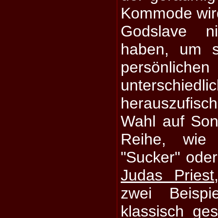
Kommode wird
Godslave ni
haben, um s
persönliche
unterschie
herauszufisc
Wahl auf Son
Reihe, wi
"Sucker" oder
Judas Priest
zwei Beispi
klassisch ges