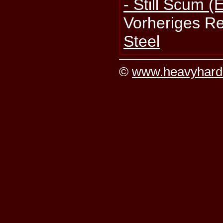
- Still Scum (
Vorheriges R
Steel
©
www.heavyhard