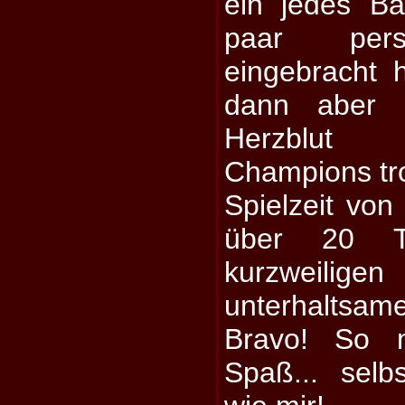
ein jedes Ba
paar pers
eingebracht 
dann aber 
Herzblut 
Champions tro
Spielzeit von 
über 20 T
kurzweilig
unterhaltsa
Bravo! So m
Spaß... selb