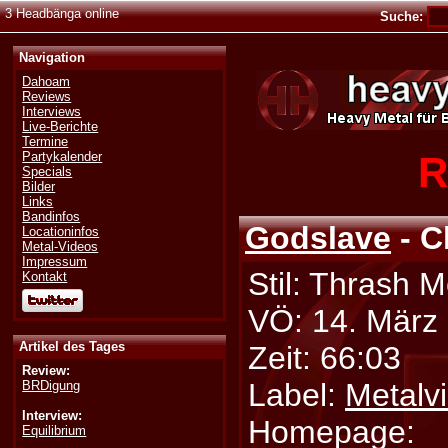
3 Headbänga online
Suche:
Navigation
Dahoam
Reviews
Interviews
Live-Berichte
Termine
R
Partykalender
Specials
Bilder
Links
Bandinfos
Godslave
- C
Locationinfos
Metal-Videos
Impressum
Stil: Thrash M
Kontakt
VÖ: 14. März
Artikel des Tages
Zeit: 66:03
Review:
Label:
Metalvi
BRDigung
Interview:
Homepage:
Equilibrium