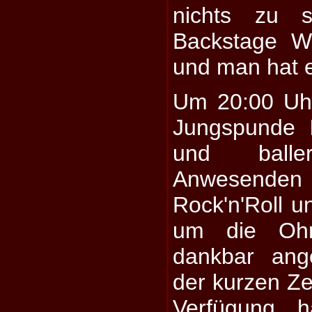
nichts zu 
Backstage We
und man hat e
Um 20:00 Uh
Jungspunde
und ball
Anwesenden 
Rock'n'Roll u
um die Ohr
dankbar ang
der kurzen Zei
Verfügung h