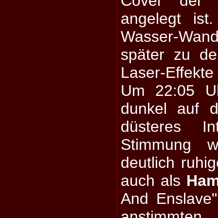
Cover der a
angelegt is
Wasser-Wand i
später zu d
Laser-Effek
Um 22:05 U
dunkel auf 
düsteres In
Stimmung w
deutlich ruhi
auch als
Ham
And Enslave"
anstimmten