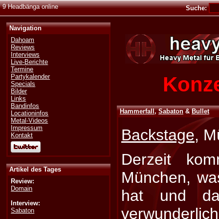
9 Headbänga online
Suche:
Navigation
Dahoam
Reviews
Interviews
Live-Berichte
Termine
Konze
Partykalender
Specials
Bilder
Links
Bandinfos
Hammerfall
,
Sabaton
&
Bullet
Locationinfos
Metal-Videos
Impressum
Backstage
, M
Kontakt
Derzeit kom
Artikel des Tages
München, wa
Review:
Domain
hat und da
Interview:
verwunder
Sabaton