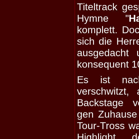
Titeltrack ge
Hymne "
H
komplett. Do
sich die Herre
ausgedacht 
konsequent 1
Es ist nac
verschwitzt,
Backstage v
gen Zuhause
Tour-Tross wa
Highlight