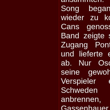
Song bega
wieder zu k
Cans genos
Band zeigte 
Zugang Pont
und lieferte
ab. Nur Osc
seine gewo
Verspiele
Schweden 
anbrennen
Gassenhauer