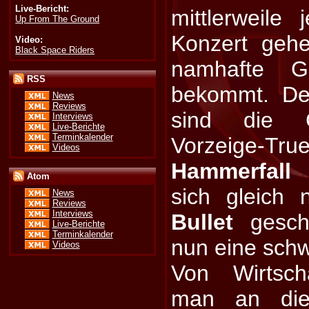
Live-Bericht:
mittlerweile
Up From The Ground
Konzert geh
Video:
Black Space Riders
namhafte 
RSS
bekommt. De
News
Reviews
sind die C
Interviews
Live-Berichte
Terminkalender
Vorzeige-True
Videos
Hammerfall
u
Atom
sich gleich
News
Reviews
Interviews
Bullet
geschn
Live-Berichte
Terminkalender
nun eine schw
Videos
Von Wirtsch
man an di