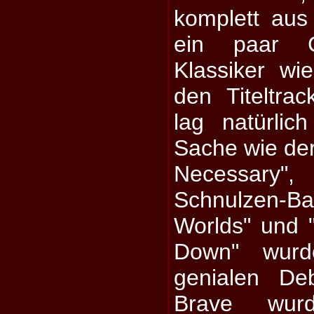
komplett aus 
ein paar C
Klassiker wie
den Titeltra
lag natürli
Sache wie de
Necessary"
Schnulzen-Ba
Worlds" und
Down" wurd
genialen De
Brave wurd