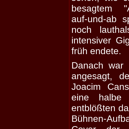
besagtem "A
auf-und-ab 
noch lauthal
intensiver Gig
früh endete.
Danach war 
angesagt, d
Joacim Cans
eine halbe
entblößten d
Bühnen-Auf