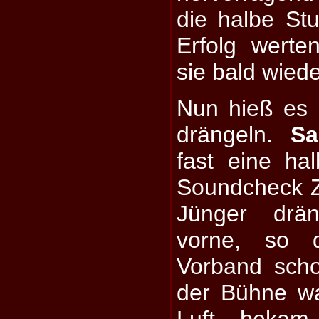
die halbe S
Erfolg werte
sie bald wie
Nun hieß es 
drängeln.
Sa
fast eine ha
Soundcheck Ze
Jünger drä
vorne, so 
Vorband scho
der Bühne w
Luft beka