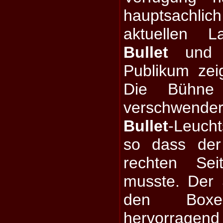
hauptsachlic
aktuellen L
Bullet
und n
Publikum zeig
Die Bühne
verschwend
Bullet
-Leucht
so dass de
rechten Se
musste. Der
den Boxe
hervorragen