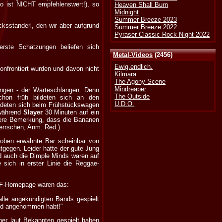
o ist NICHT empfehlenswert!), so
Heaven Shall Burn
Midnight
Summer Breeze 2023
cksstanderl, den wir aber aufgrund
Summer Breeze 2022
Pyraser Classic Rock Night 2022
rste Schätzungen beliefen sich
Metal-Videos
(2456)
Ewig.endlich.
onfrontiert wurden und davon nicht
Kilmara
The Agony Scene
Mindreaper
angen - der Warteschlangen. Denn
The Outside
chon früh bildeten sich an den
U.D.O.
ldeten sich beim Frühstückswagen
 während
Slayer
30 Minuten auf ein
sere Bemerkung, dass die Bananen
herrschen, Anm. Red.)
e, oben erwähnte Bar scheinbar von
gegen. Leider hatte der gute Jung
nd auch die Dimple Minds waren auf
sich in erster Linie die Reggae-
 WFF-Homepage waren das:
le angekündigten Bands gespielt
nd angenommen habt!"
ber laut Bekannten gespielt haben