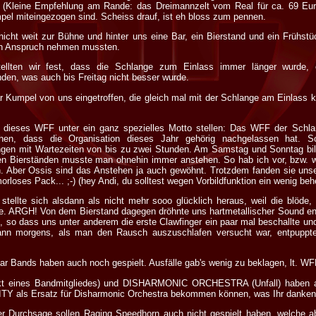
nt (Kleine Empfehlung am Rande: das Dreimannzelt vom Real für ca. 69 Eur
pel miteingezogen sind. Scheiss drauf, ist eh bloss zum pennen.
nicht weit zur Bühne und hinter uns eine Bar, ein Bierstand und ein Frühstü
 in Anspruch nehmen mussten.
ellten wir fest, dass die Schlange zum Einlass immer länger wurde, e
nden, was auch bis Freitag nicht besser wurde.
Kumpel von uns eingetroffen, die gleich mal mit der Schlange am Einlass k
h dieses WFF unter ein ganz spezielles Motto stellen: Das WFF der Schl
hen, dass die Organisation dieses Jahr gehörig nachgelassen hat. S
gen mit Wartezeiten von bis zu zwei Stunden. Am Samstag und Sonntag bi
den Bierständen musste man ohnehin immer anstehen. So hab ich vor, bzw.
. Aber Ossis sind das Anstehen ja auch gewöhnt. Trotzdem fanden sie un
morloses Pack... ;-) (hey Andi, du solltest wegen Vorbildfunktion ein wenig be
 stellte sich alsdann als nicht mehr sooo glücklich heraus, weil die blöd
. ARGH! Von dem Bierstand dagegen dröhnte uns hartmetallischer Sound ent
, so dass uns unter anderem die erste Clawfinger ein paar mal beschallte u
wann morgens, als man den Rausch auszuschlafen versucht war, entpuppte 
paar Bands haben auch noch gespielt. Ausfälle gab's wenig zu beklagen, lt.
t eines Bandmitgliedes) und DISHARMONIC ORCHESTRA (Unfall) haben al
TY als Ersatz für Disharmonic Orchestra bekommen können, was Ihr danke
r Durchsage sollen Raging Speedhorn auch nicht gespielt haben, welche a