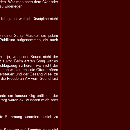
elden. War man nach dem 94er oder
zu widerlegen!
ch glaub, weil ich Discipline nicht
von einer Schar Musiker, die jedem
 Publikum aufgenommen, als auch
n... ja, wenn der Sound nicht der
en zuvor. Beim ersten Song war es
hlagzeug zu hören, war nicht der
 man wenigstens die Gitarre hören
rsteuert und der Gesang viieel zu
r die Freude an AF vom Sound fast
rde ein furioser Gig eröffnet, der
stag) waren ok, wussten mich aber
gute Stimmung summierten sich zu
n Samstag auf Sonntag nicht viel