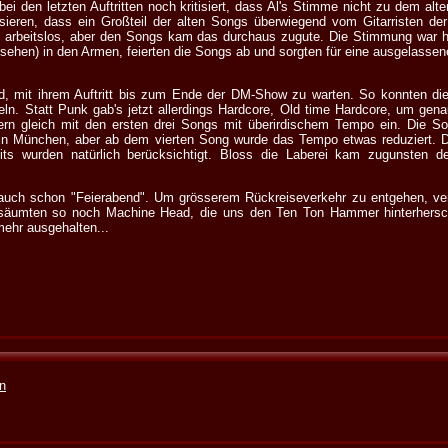
i den letzten Auftritten noch kritisiert, dass Al's Stimme nicht zu dem alt
ieren, dass ein Großteil der alten Songs überwiegend vom Gitarristen de
n arbeitslos, aber den Songs kam das durchaus zugute. Die Stimmung war h
sehen) in den Armen, feierten die Songs ab und sorgten für eine ausgelasse
 mit ihrem Auftritt bis zum Ende der DM-Show zu warten. So konnten di
n. Statt Punk gab's jetzt allerdings Hardcore, Old time Hardcore, um gen
n gleich mit den ersten drei Songs mit überirdischem Tempo ein. Die So
 in München, aber ab dem vierten Song wurde das Tempo etwas reduziert. D
Hits wurden natürlich berücksichtigt. Bloss die Laberei kam zugunsten 
auch schon "Feierabend". Um grösserem Rückreiseverkehr zu entgehen, verl
säumten so noch Machine Head, die uns den Ten Ton Hammer hinterhersch
mehr ausgehalten...
en