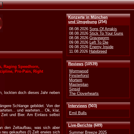
Konzerte in München
und Umgebung
(254)
08.08.2026
Sons Of Arrakis
08.08.2026
Stick To Your Guns
08.08.2026
Graveworm
09.08.2026
Left To Die
09.08.2026
Enemy Inside
11.08.2026
Hatebreed
Reviews
(10539)
ys, Raging Speedhorn,
Wormwood
ipline, Pro-Pain, Right
Finsterforst
Mortem
Masterplan
Sinsid
en, lockten doch dieses Jahr neben
The Cloverhearts
längere Schlange gebildet. Von der
Interviews
(503)
rteten... und warteten... Ok, klar,
Emil Bulls
a Zeit und Bier. Am Einlass selbst
Live-Berichte
(689)
an den Zeltaufbau, was sich aber
neu gekauftes (!) Zelt erwies sich
Summer Breeze 2025