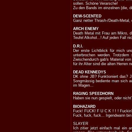
sollen. Schöne Verarsche!
Zu den Bands im einzelnen (die, d
DEW-SCENTED
Ganz netter Thrash-/Death-Metal, 
ARCH ENEMY
Death Metal mit Frau am Mikro, di
Teufel Alkohol...! Auf jeden Fall n
D.R.I.
Der erste Lichtblick für mich u
unterbrochen werden. Trotzdem 
Zwischendurch gab's Material von
für ihr Alter sind die alten Herren 
DEAD KENNEDYS
DK ohne JB? Funktioniert das? Ja
Songmässig bediente man sich aus
im Magen...
RAGING SPEEDHORN
Haben sie nun gespielt, oder nich
BIOHAZARD
Fuck! FUCK! F U C K ! ! ! Fuckin'
Fuck, fuck, fuck... Irgendwann bin
SLAYER
Ich zitier jetzt einfach mal ein