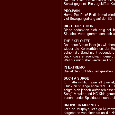
Schlaf gegönnt. Ein zugekiffter K
PRO-PAIN
Hurra, Pro Pain! Endlich mal wied
viel Bewegungsdrang auf der Büh
RIGHT DIRECTION
Diese bedankten sich artig bei 
Slapshot-Vorprogramm identisch un
THE EXPLOITED
Das neue Album lässt ja zwischenz
wieder die Konzertbühnen der Rep
schien die Band nicht besonders
Sack, dass er irgendwann genervt
Welt für mich aber wieder im Lot!
IN EXTREMO
Die letzten fünf Minuten gesehen u
SUCH A SURGE
Ich hatte wirklich Zweifel! Zweif
Glück nicht lange anhielten! GEIL
zeigte sich jedoch aufgeschlossen
Song" Metaller und HC-Kids geme
zunehmender Spieldauer noch steige
DROPKICK MURPHYS
Let's go Murphys, let's go Murphy
dargeboten von einer bis an die H