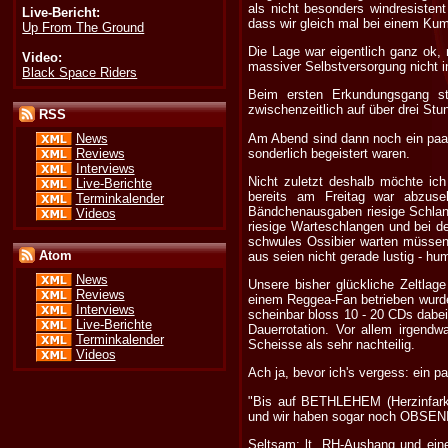
als nicht besonders windresiste
Live-Bericht:
dass wir gleich mal bei einem Kum
Up From The Ground
Die Lage war eigentlich ganz ok, 
Video:
massiver Selbstversorgung nicht
Black Space Riders
Beim ersten Erkundungsgang st
zwischenzeitlich auf über drei Stu
RSS
Am Abend sind dann noch ein paar 
News
sonderlich begeistert waren.
Reviews
Interviews
Nicht zuletzt deshalb möchte ic
Live-Berichte
bereits am Freitag war abzuse
Terminkalender
Bändchenausgaben riesige Schlan
Videos
riesige Warteschlangen und bei 
schwules Ossibier warten müssen
Atom
aus seien nicht gerade lustig - hu
News
Unsere bisher glückliche Zeltlage
Reviews
einem Reggea-Fan betrieben wurde
Interviews
scheinbar bloss 10 - 20 CDs dabei
Live-Berichte
Dauerrotation. Vor allem irgend
Terminkalender
Scheisse als sehr nachteilig.
Videos
Ach ja, bevor ich's vergess: ein 
"Bis auf BETHLEHEM (Herzinfark
und wir haben sogar noch OBSENI
Seltsam: lt. RH-Aushang und eine