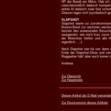
HP der Band) am Mikro. Hab ich be
zwischenzeitlich dadurch kompens
wirkte Al dadurch zwar fast scho
Glatzen lagen sich (symbolisch ge
SLAPSHOT
Slapshot waren so zuvorkommend,
Boston-Band zur nächsten wechsel
heizten den anwesenden Besucher
rausgerotzt, wie noch kurz zuvor
der Münchner Setlist und alle 
eigentlich... ;-)
Nach Slapshot war für uns dann 
Ende der Slapshot-Show und ver
Reggaebar hätt' aber auch keiner 
Andreas
Zur Übersicht
Zur Hauptseite
Diesen Artikel als E-Mail versend
Zur Druckversion dieses Artikels