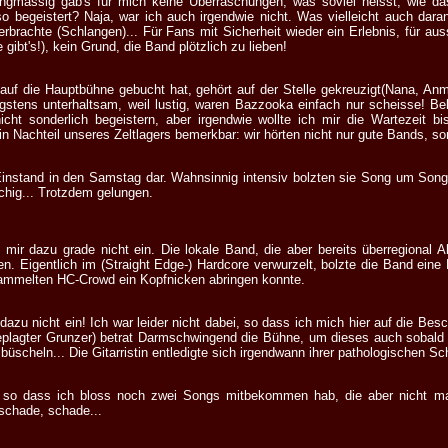
ongmässig gab's für mich keine Überraschungen, was soviel heisst, wie d
 so begeistert? Naja, war ich auch irgendwie nicht. Was vielleicht auch dara
brachte (Schlangen)... Für Fans mit Sicherheit wieder ein Erlebnis, für aus
ibt's!), kein Grund, die Band plötzlich zu lieben!
 die Hauptbühne gebucht hat, gehört auf der Stelle gekreuzigt(Nana, A
gstens unterhaltsam, weil lustig, waren Bazzooka einfach nur scheisse! B
ht sonderlich begeistern, aber irgendwie wollte ich mir die Wartezeit bi
in Nachteil unseres Zeltlagers bemerkbar: wir hörten nicht nur gute Bands, s
 Einstand in den Samstag dar. Wahnsinnig intensiv bolzten sie Song um Song
chig... Trotzdem gelungen.
lt mir dazu grade nicht ein. Die lokale Band, die aber bereits überregional
. Eigentlich im (Straight Edge-) Hardcore verwurzelt, bolzte die Band eine
rsammelten HC-Crowd ein Kopfnicken abringen konnte.
r dazu nicht ein! Ich war leider nicht dabei, so dass ich mich hier auf die B
plagter Grunzer) betrat Darmschwingend die Bühne, um dieses auch sobald 
scheln... Die Gitarristin entledigte sich irgendwann ihrer pathologischen Sc
 so dass ich bloss noch zwei Songs mitbekommen hab, die aber nicht ma
 schade, schade...