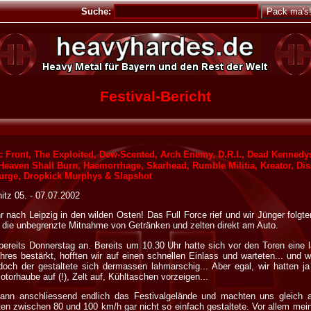
Suche:
Festival-Bericht
c Front, The Exploited, Dew-Scented, Arch Enemy, D.R.I., Dead Kenned
Heaven Shall Burn, Haemorrhage, Skarhead, Rumble Militia, Kreator, Disc
Surge, Dropkick Murphys & Slapshot
nitz 05. - 07.07.2002
r nach Leipzig in den wilden Osten! Das Full Force rief und wir Jünger folgt
m die unbegrenzte Mitnahme von Getränken und zelten direkt am Auto.
 bereits Donnerstag an. Bereits um 10.30 Uhr hatte sich vor den Toren eine 
res bestärkt, hofften wir auf einen schnellen Einlass und warteten... und wa
doch der gestaltete sich dermassen lahmarschig... Aber egal, wir hatten j
Motorhaube auf (!), Zelt auf, Kühltaschen vorzeigen...
ann anschliessend endlich das Festivalgelände und machten uns gleich 
n zwischen 80 und 100 km/h gar nicht so einfach gestaltete. Vor allem mein 