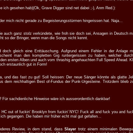
ie ich gesehen hab)(Ok, Grave Digger sind net dabei ;-), Anm Red.):
der mich nicht gerade zu Begeisterungsstürmen hingerissen hat. Naja...
e auch ganz stolz verkündete, wie froh sie doch sei, Ansagen in Deutsch m
icht so der Bringer, wenn man die Songs nicht kennt.
nd doch gleich eine Enttäuschung. Aufgrund einem Fehler in der Anlage m
scheint man den kompletten Gig runtergerissen zu haben, welcher durc
 den ersten Alben und auch vom thrashig angehauchten Full Speed Ahead. Kl
noch erstaunlich gut in Form!
, und das fast zu gut! Soll heissen: Der neue Sänger könnte als glatte Jel
 dem reichhaltigen Best of-Fundus der Punk-Urgesteine. Trotzdem blieb zu
t? Für sachdienliche Hinweise wäre ich ausserordentlich dankbar!
 HC out of fuckin' Brooklyn from fuckin' NYC! Fuck all and fuck you and fuck
 ich gegangen. Die haben mir früher echt mal gut gefallen...
 anderes Review, in dem stand, dass
Slayer
trotz einem minimalen Bewegu