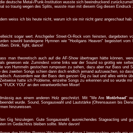
ie deutsche Metal-/Punk-Institution wusste sich beeindruckend zurückzum
al so traurig wegen des Splits, wusste man mit diesem Gig diesen Eindruck 
zdem weiss ich bis heute nicht, warum ich sie mir nicht ganz angeschaut hab. I
ielleicht sogar wert. Arschgeiler Street-Oi-Rock vom feinsten, dargeboten 
wurden sowohl bandeigene Hymnen wie "Hooligans Heaven" begeistert vom
lben. Drink, fight, dance!
 dass man theoretisch auch auf die AF-Show übertragen hätte können, wen
ls gewesen wär. Zumindest vorne links war der Sound so grottig wie selt
 wie von Hummeln gestochen rumposen zu sehen, dazu aber nur Bass und Sc
tte des zweiten Songs schien dann doch endlich jemand aufzuwachen, so dass
adisch. Ausserdem war der Bass den ganzen Gig zu laut und alles wirkte übe
 Zeitweise hatte ich Probleme, einzelne Songs zu erkennen und so wurde mi
es "FUCK YOU" an den verantwortlichen Mixer!
mässig aus einem anderen Holz geschnitzt. Mit "We Are
Motörhead
" wu
 beendet wurde. Sound, Songauswahl und Lautstärke (Ohrensausen bis Dien
ürmen hinzureissen.
ollen Gig hinzulegen. Gute Songauswahl, ausreichendes Stageacting und 
uten im Gedächtnis bleiben sollte. Mehr davon!
Wegen den blöden Reggae-Wichsern und dieser Lärmmaschine wurde mir vo