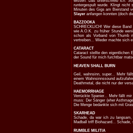
wissen. Das unterschreib ich. S
runtergespult wurde. Klingt nicht
Minuten des Gigs am Bierstand ver
Slayer
anfangen konnten (doch die g
BAZZOOKA
SCHRECKLICH! Wer diese Band auf
wie A.O.K. zu früher Stunde weni
schon als Vorband von Thumb nic
vertreiben... Wieder machte sich e
CATARACT
Cataract stellte den eigentlichen
der Sound für mich furchtbar mats
HEAVEN SHALL BURN
Geil, wahnsinn, super... Mehr fäl
einem Wahnsinnssound aufzufahren
Deathmetal, die nicht nur der ve
HAEMORRHAGE
Verrückte Spanier... Mehr fällt mi
muss: Der Sänger (eher Asthmage
Die Menge bedankte sich mit Grasbü
SKARHEAD
Schade, da war ich zu langsam,
Madball triff Biohazard... Schade,
RUMBLE MILITIA