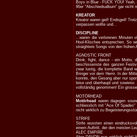
Boys in Blue - FUCK YOU! Yeah, d
95er "Abschiedsalbum" gar nicht m
KREATOR
Kreator waren geil! Endsgeil! Trot
verpassen wollte und...
DISCIPLINE
...waren die verlorenen Minuten v
Hool-Klischee entsprechen. So 
straightere Songs von den frühen A
AGNOSTIC FRONT
Drink, fight, dance - ein Motto,
beschissenste des ganzen Festiva
zwar lustig, die komplette Band
Bringer vor dem Herrn. In der Mi
konnte, den Gesang aber nur spor
leise und überhaupt und sowieso.
vollständig genommen! Ein gross
MOTÖRHEAD
Motörhead
waren dagegen sound
schliesslich mit "Ace Of Spades"
nicht wirklich zu Begeisterungsst
STRIFE
Strife wussten einen eindrucksv
einem Auftritt, der den meisten Le
ALEC EMPIRE
Aber DAVON nun wirklich nicht! 