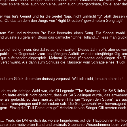
umpel spielte dabei auch noch eine, wenn auch untergeordnete, Rolle, aber da
er was für's Gemüt und für die Seele! Naja, nicht wirklich! *g* Statt dessen
ne. Ob das an dem den Jungs von "Right Direction" gewidmetem Song lag?
ihrem Set und widmeten Pro Pain ihrerseits einen Song. Die Songauswahl
d wusste zu gefallen. Bloss das dämliche "Ohne Holland..." liess man glück
eitlich schon zwei, drei Jahre auf sich warten. Dieses Jahr soll's aber so we
ublik. Im Gegensatz zum letztjährigen Auftritt war der diesjährige Gig u
 gut aufeinander eingespielt. Meinem Kumpel (Schlagzeuger) gingen die 
 verschwand. Als dann zum Schluss die Klassiker vom Schlage eines "Fuck 
nd zum Glück die ersten dreissig verpasst. Will ich nicht, brauch ich nicht!
el, ob es die richtige Wahl war, die Oi-Legende "The Business" für SAS links 
! Ich hätte ehrlich nicht gedacht, dass es SAS gelingen würde, das anwese
er als gedacht, so dass man zu älteren Hits wie "Gegen den Strom", als au
insam rumspringen und Kopf nicken sah. Die Songauswahl war hervorragend 
rn. Einzig die "Full Force let's go"-Anheizrufe von Sänger Olli nervten nach e
s... Yeah, die DM endlich da, wo sie hingehören: auf der Hauptbühne! Punkrock
aarspitzen motivierten Band und erstmals Stephanie Werauchimmer beim vorl