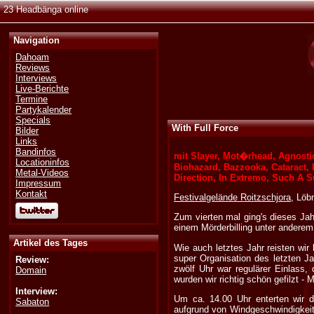
23 Headbänga online
Navigation
Dahoam
Reviews
Interviews
Live-Berichte
Termine
Partykalender
Specials
With Full Force
Bilder
Links
Bandinfos
mit Slayer, Mot�rhead, Agnosti
Locationinfos
Biohazard, Bazzooka, Cataract, 
Metal-Videos
Direction, In Extremo, Such A 
Impressum
Kontakt
Festivalgelände Roitzschjora
, Löb
Zum vierten mal ging's dieses Jah
einem Mörderbilling unter andere
Artikel des Tages
Wie auch letztes Jahr reisten wir
super Organisation des letzten Jah
Review:
zwölf Uhr war regulärer Einlass, 
Domain
wurden wir richtig schön gefilzt - 
Interview:
Um ca. 14.00 Uhr enterten wir d
Sabaton
aufgrund von Windgeschwindigkeite