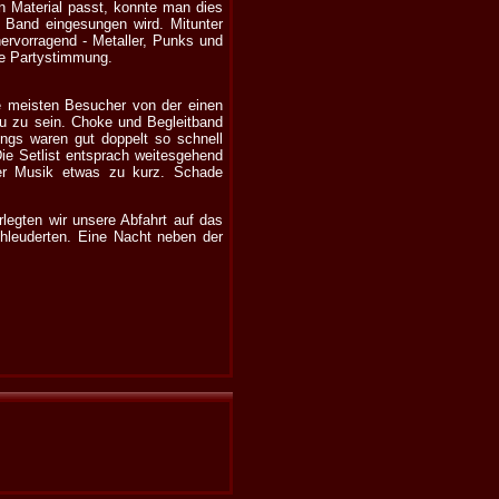
en Material passt, konnte man dies
r Band eingesungen wird. Mitunter
ervorragend - Metaller, Punks und
ne Partystimmung.
e meisten Besucher von der einen
au zu sein. Choke und Begleitband
ngs waren gut doppelt so schnell
ie Setlist entsprach weitesgehend
der Musik etwas zu kurz. Schade
egten wir unsere Abfahrt auf das
leuderten. Eine Nacht neben der