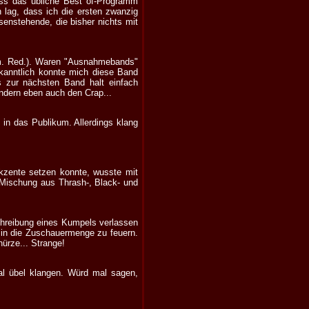
ass das übliche Best of-Programm
n lag, dass ich die ersten zwanzig
senstehende, die bisher nichts mit
nm. Red.). Waren "Ausnahmebands"
ekanntlich konnte mich diese Band
s zur nächsten Band halt einfach
ondern eben auch den Crap...
 in das Publikum. Allerdings klang
 Akzente setzen konnte, wusste mit
 Mischung aus Thrash-, Black- und
eschreibung eines Kumpels verlassen
in die Zuschauermenge zu feuern.
hürze... Strange!
l übel klangen. Würd mal sagen,