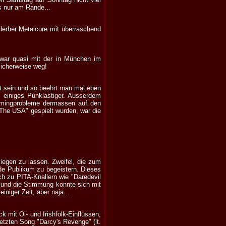
s nur am Rande...
 derber Metalcore mit überraschend
 war quasi mit der in München im
licherweise weg!
it sein und so beehrt man mal eben
m einiges Punklastiger. Ausserdem
Timingprobleme dermassen auf den
The USA" gespielt wurden, war die
liegen zu lassen. Zweifel, die zum
nde Publikum zu begeistern. Dieses
ch zu PITA-Knallern wie "Daredevil
und die Stimmung konnte sich mit
iniger Zeit, aber naja...
 mit Oi- und Irishfolk-Einflüssen,
etzten Song "Darcy's Revenge" (lt.