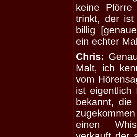
keine Plörr
trinkt, der is
billig [genau
ein echter Ma
Chris:
Genau,
Malt, ich ken
vom Hörensag
ist eigentlich
bekannt, die
zugekommen 
einen Whisk
verkauft der 