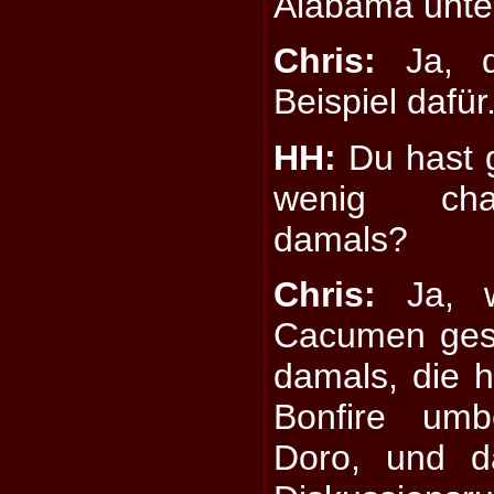
Alabama unter
Chris:
Ja, d
Beispiel dafür.
HH:
Du hast g
wenig cha
damals?
Chris:
Ja, w
Cacumen gesp
damals, die h
Bonfire umb
Doro, und d