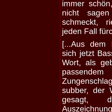
immer schön,
nicht sage
schmeckt, r
jeden Fall fürc
[...Aus dem 
sich jetzt Ba
Wort, als geb
passende
Zungenschla
subber, der 
gesagt, 
Auszeichnung