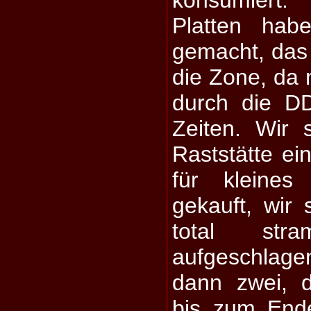
Platten hab
gemacht, das
die Zone, da
durch die D
Zeiten. Wir
Raststätte ei
für kleines
gekauft, wir
total str
aufgeschlage
dann zwei, 
bis zum End