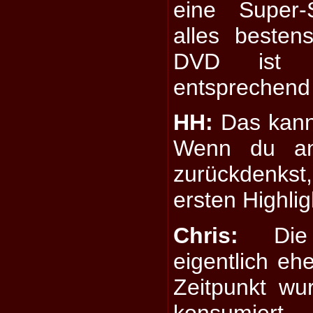
eine Super-
alles besten
DVD ist 
entsprechend
HH:
Das kann 
Wenn du an
zurückdenk
ersten Highli
Chris:
Die 
eigentlich e
Zeitpunkt wu
konsumiert.