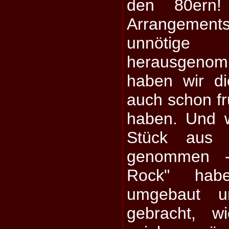
den 80ern
Arrangeme
unnöt
herausgeno
haben wir di
auch schon frü
haben. Und 
Stück aus 
genommen 
Rock" hab
umgebaut u
gebracht, w