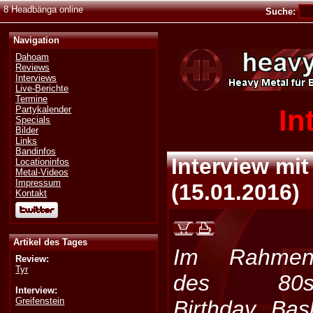
8 Headbänga online
Suche:
Navigation
Dahoam
Reviews
Interviews
Live-Berichte
Termine
In
Partykalender
Specials
Bilder
Links
Bandinfos
Interview mi
Locationinfos
Metal-Videos
Impressum
(
15.01.2016
)
Kontakt
Artikel des Tages
Im Rahme
Review:
Tyr
des 80
Interview:
Greifenstein
Birthday Ba