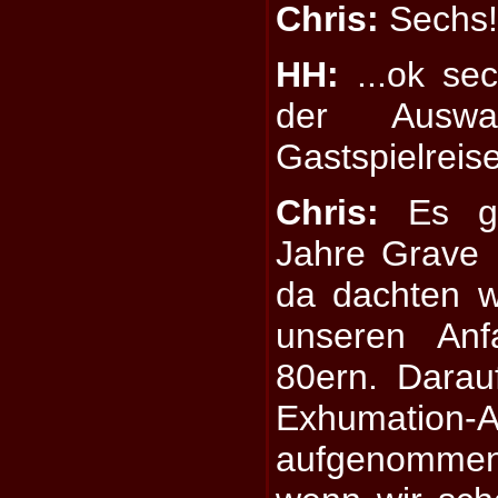
Chris:
Sechs
HH:
...ok se
der Auswa
Gastspielreis
Chris:
Es ge
Jahre Grave 
da dachten w
unseren Anf
80ern. Darau
Exhumation-
aufgenommen