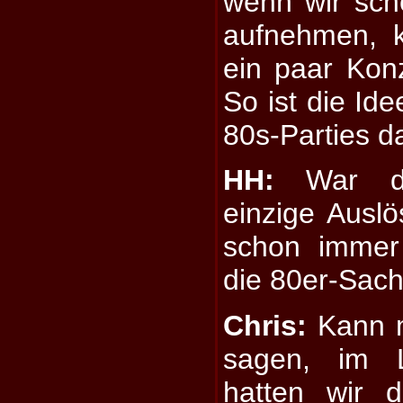
wenn wir sch
aufnehmen, 
ein paar Konz
So ist die Ide
80s-Parties 
HH:
War da
einzige Auslös
schon immer
die 80er-Sac
Chris:
Kann m
sagen, im 
hatten wir d