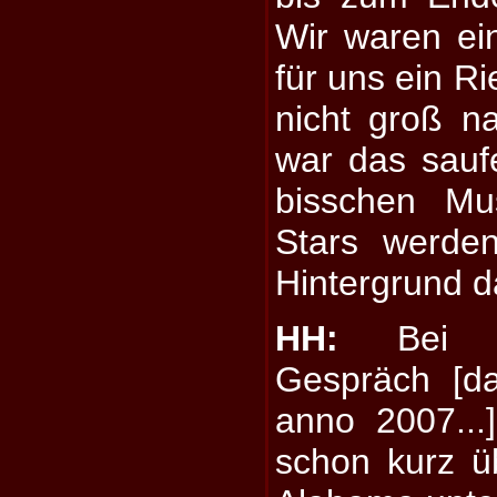
Wir waren ei
für uns ein R
nicht groß n
war das sauf
bisschen Mu
Stars werde
Hintergrund d
HH:
Bei un
Gespräch [d
anno 2007...
schon kurz ü