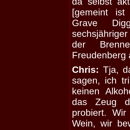
da selbst ak
[gemeint is
Grave Digg
sechsjähriger
der Brenne
Freudenberg 
Chris:
Tja, d
sagen, ich tr
keinen Alko
das Zeug d
probiert. Wi
Wein, wir b