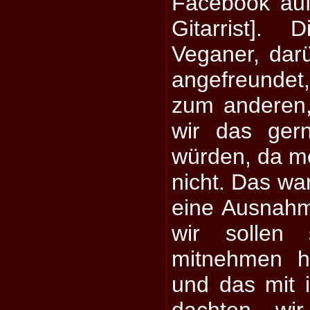
Facebook auf 
Gitarrist].
Veganer, dar
angefreunde
zum anderen,
wir das ger
würden, da m
nicht. Das war
eine Ausnahm
wir sollen 
mitnehmen h
und das mit i
dachten wi