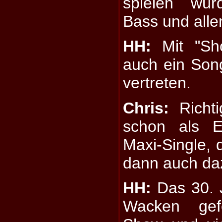
spielen wür
Bass und alle
HH:
Mit "Sho
auch ein So
vertreten.
Chris:
Richti
schon als E
Maxi-Single, 
dann auch d
HH:
Das 30. J
Wacken gefe