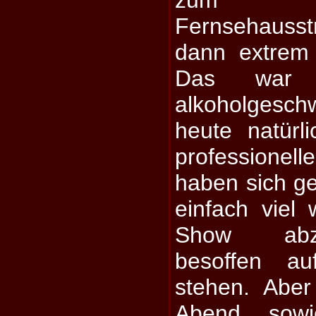
Fernsehauss
dann extrem
Das war i
alkoholgeschw
heute natürli
professionelle
haben sich ge
einfach viel 
Show abzu
besoffen a
stehen. Aber
Abend sowi