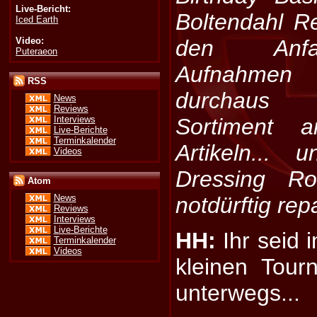
Live-Bericht:
Boltendahl R
Iced Earth
Video:
den Anfa
Puteraeon
Aufnahmen
RSS
durchaus 
News
Reviews
Interviews
Sortiment 
Live-Berichte
Terminkalender
Artikeln...
Videos
Dressing R
Atom
notdürftig rep
News
Reviews
Interviews
Live-Berichte
HH:
Ihr seid 
Terminkalender
Videos
kleinen Tour
unterwegs...