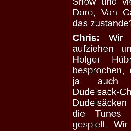
Show und vie
Doro, Van C
das zustande
Chris:
Wir w
aufziehen u
Holger Hü
besprochen, 
ja auch d
Dudelsac
Dudelsäcken
die Tunes 
gespielt. Wi