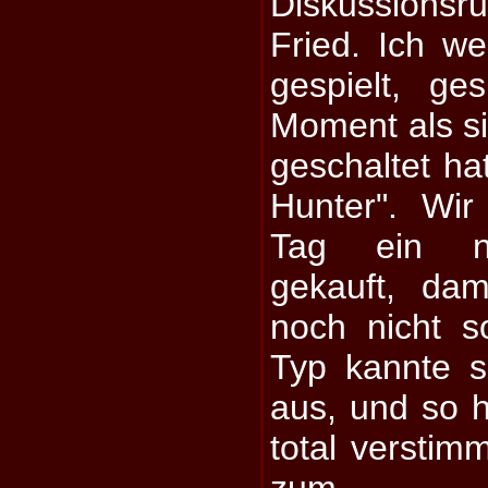
Diskussions
Fried. Ich w
gespielt, ge
Moment als s
geschaltet hat
Hunter". Wi
Tag ein n
gekauft, da
noch nicht so
Typ kannte s
aus, und so h
total verstimm
zum B