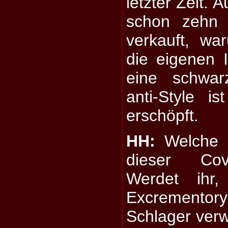
letzter Zeit.
schon zehn 
verkauft, wa
die eigenen 
eine schwar
anti-Style i
erschöpft.
HH:
Welche S
dieser Cov
Werdet ihr,
Excrementory
Schlager verw