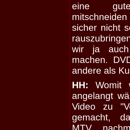
eine gute
mitschneide
sicher nicht 
rauszubringe
wir ja auc
machen. DVD 
andere als Kul
HH:
Womit wi
angelangt wär
Video zu "Ve
gemacht, da
MTV nachm