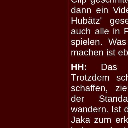
dann ein Vid
Hubätz' ges
auch alle in P
spielen. Was
machen ist eb
HH:
Das sti
Trotzdem sc
schaffen, zi
der Standa
wandern. Ist 
Jaka zum erk