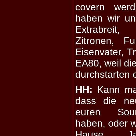
covern wer
haben wir un
Extrabrei
Zitronen, F
Eisenvater, Tr
EA80, weil die
durchstarten 
HH:
Kann man
dass die n
euren Soun
haben, oder 
Hause Jak