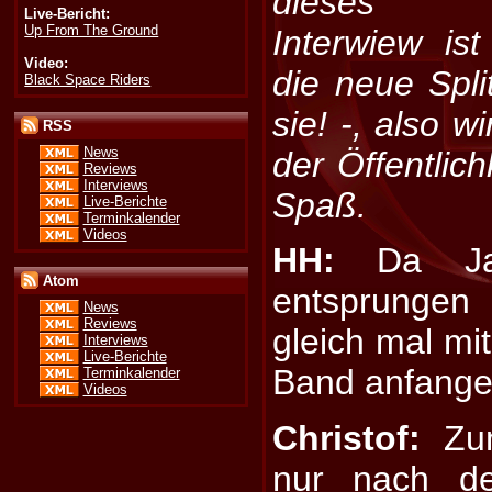
dieses
Live-Bericht:
Up From The Ground
Interwiew is
Video:
die neue Spli
Black Space Riders
sie! -, also w
RSS
News
der Öffentlich
Reviews
Interviews
Spaß.
Live-Berichte
Terminkalender
Videos
HH:
Da Jak
Atom
entsprungen
News
Reviews
gleich mal mi
Interviews
Live-Berichte
Band anfangen
Terminkalender
Videos
Christof:
Zum
nur nach de