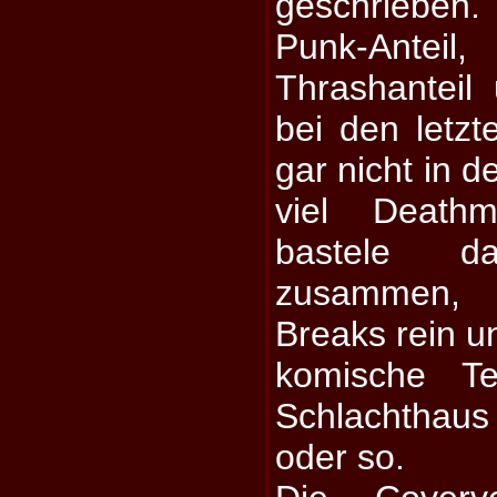
geschrieben
Punk-Ant
Thrashanteil
bei den letz
gar nicht in d
viel Deathm
bastele d
zusammen, 
Breaks rein u
komische Te
Schlachthau
oder so.