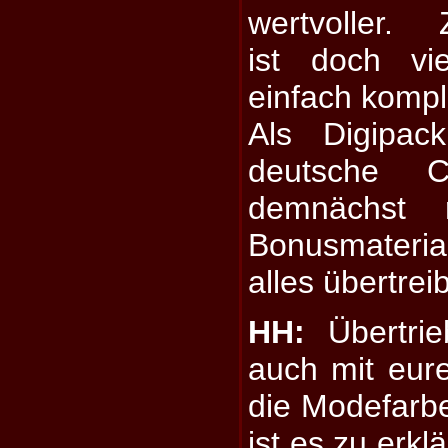
wertvoller.
ist doch vi
einfach kompl
Als Digipac
deutsche Co
demnächst 
Bonusmateria
alles übertrei
HH:
Übertrie
auch mit eur
die Modefarb
ist es zu erkl