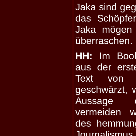
Jaka sind ge
das Schöpfe
Jaka mögen 
überraschen.
HH:
Im Bookl
aus der erst
Text von "A
geschwärzt, w
Aussage e
vermeiden w
des hemmungs
Journalismu