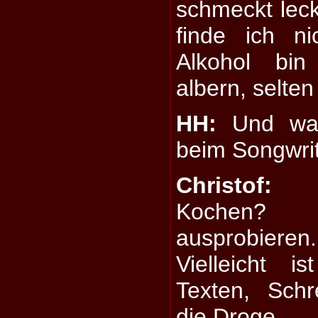
schmeckt leck
finde ich n
Alkohol bi
albern, selten 
HH:
Und was 
beim Songwri
Christof:
Ke
Kochen? 
ausprobieren.
Vielleicht 
Texten, Sch
die Droge.