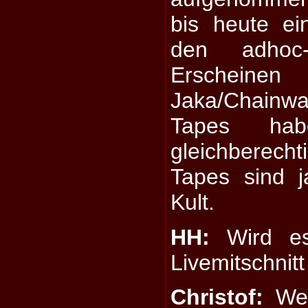
bis heute ei
den adhoc-P
Erschei
Jaka/Chainw
Tapes ha
gleichberech
Tapes sind j
Kult.
HH:
Wird es
Livemitschnit
Christof:
Wen