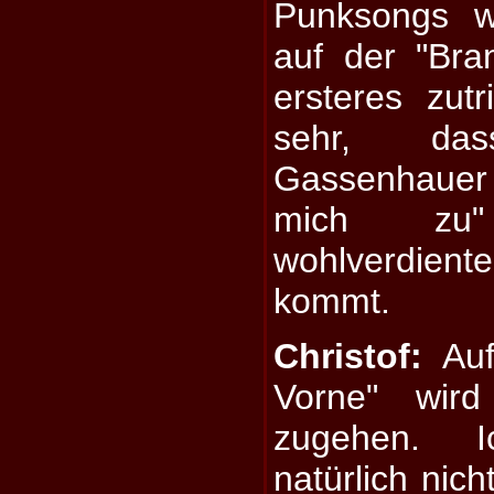
Punksongs w
auf der "Bra
ersteres zutr
sehr, da
Gassenhauer 
mich zu
wohlverdie
kommt.
Christof:
Auf
Vorne" wir
zugehen. I
natürlich nich