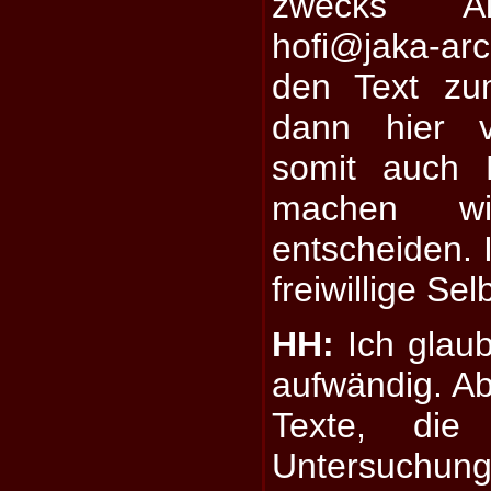
zwecks Alt
hofi@jaka-arc
den Text zu
dann hier v
somit auch 
machen wi
entscheiden. I
freiwillige Sel
HH:
Ich glaub,
aufwändig. Ab
Texte, die
Untersuchu