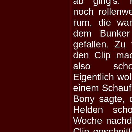
ab ging's. F
noch rollenw
rum, die wa
dem Bunke
gefallen. Zu
den Clip ma
also scho
Eigentlich wol
einem Schauf
Bony sagte, 
Helden sch
Woche nachde
Clip geschnit