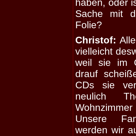
haben, oder is
Sache mit 
Folie?
Christof:
Alle
vielleicht de
weil sie im
drauf scheiß
CDs sie ver
neulich T
Wohnzimme
Unsere Fa
werden wir a