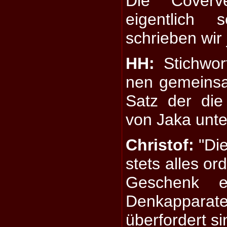
Die Coverv
eigentlich 
schrieben wir
HH:
Stichwort
nen gemeins
Satz der di
von Jaka unte
Christof:
"Di
stets alles or
Geschenk e
Denkappara
überfordert si