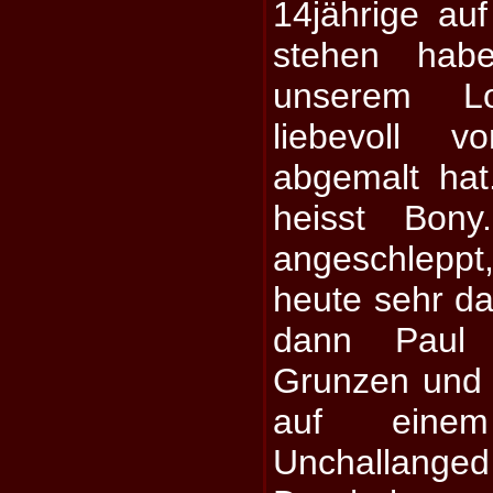
14jährige a
stehen habe
unserem L
liebevoll 
abgemalt ha
heisst Bon
angeschleppt
heute sehr da
dann Paul 
Grunzen und 
auf eine
Unchallange