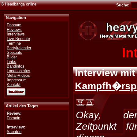
8 Headbänga online
Suche:
Navigation
Dahoam
Reviews
Interviews
Live-Berichte
Termine
In
Partykalender
Specials
Bilder
Links
Bandinfos
Interview mi
Locationinfos
Metal-Videos
Impressum
Kampfh�rspi
Kontakt
Artikel des Tages
Okay, de
Review:
Domain
Zeitpunkt fü
Interview:
Sabaton