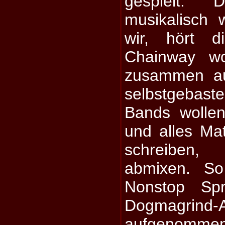
gespielt.
musikalisch w
wir, hört d
Chainway wo
zusammen au
selbstgebast
Bands wollen
und alles Ma
schreiben
abmixen. So
Nonstop Spri
Dogmagrind-
aufgenommen