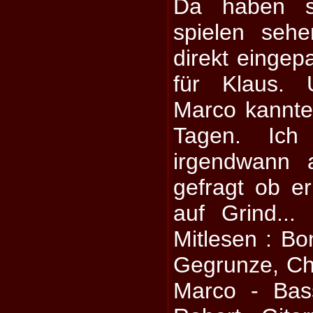
Da haben si
spielen seh
direkt eingep
für Klaus. 
Marco kannte
Tagen. Ich
irgendwann 
gefragt ob e
auf Grind..
Mitlesen : Bo
Gegrunze, Chr
Marco - Bass