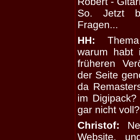
Robert - Gitar
So. Jetzt b
Fragen...
HH:
Thema K
warum habt 
früheren Ver
der Seite ge
da Remasters
im Digipack? 
gar nicht voll?
Christof:
Nee
Website, u