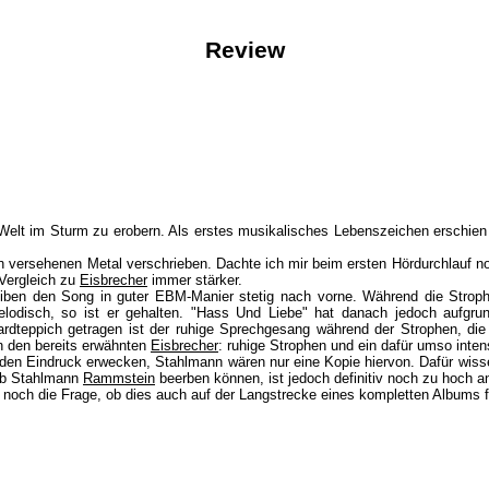
Review
e Welt im Sturm zu erobern. Als erstes musikalisches Lebenszeichen erschien
ien versehenen Metal verschrieben. Dachte ich mir beim ersten Hördurchlauf 
 Vergleich zu
Eisbrecher
immer stärker.
eiben den Song in guter EBM-Manier stetig nach vorne. Während die Stro
lodisch, so ist er gehalten. "Hass Und Liebe" hat danach jedoch aufgru
ardteppich getragen ist der ruhige Sprechgesang während der Strophen, die
n den bereits erwähnten
Eisbrecher
: ruhige Strophen und ein dafür umso inten
t den Eindruck erwecken, Stahlmann wären nur eine Kopie hiervon. Dafür wi
 ob Stahlmann
Rammstein
beerben können, ist jedoch definitiv noch zu hoch a
noch die Frage, ob dies auch auf der Langstrecke eines kompletten Albums fu