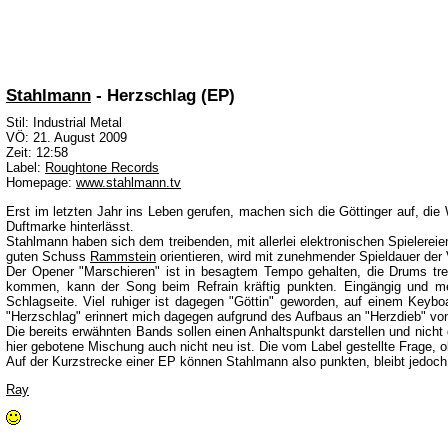
Stahlmann
- Herzschlag (EP)
Stil: Industrial Metal
VÖ: 21. August 2009
Zeit: 12:58
Label:
Roughtone Records
Homepage:
www.stahlmann.tv
Erst im letzten Jahr ins Leben gerufen, machen sich die Göttinger auf, di
Duftmarke hinterlässt.
Stahlmann haben sich dem treibenden, mit allerlei elektronischen Spielere
guten Schuss
Rammstein
orientieren, wird mit zunehmender Spieldauer der
Der Opener "Marschieren" ist in besagtem Tempo gehalten, die Drums tr
kommen, kann der Song beim Refrain kräftig punkten. Eingängig und me
Schlagseite. Viel ruhiger ist dagegen "Göttin" geworden, auf einem Keybo
"Herzschlag" erinnert mich dagegen aufgrund des Aufbaus an "Herzdieb" vo
Die bereits erwähnten Bands sollen einen Anhaltspunkt darstellen und nich
hier gebotene Mischung auch nicht neu ist. Die vom Label gestellte Frage,
Auf der Kurzstrecke einer EP können Stahlmann also punkten, bleibt jedoch 
Ray