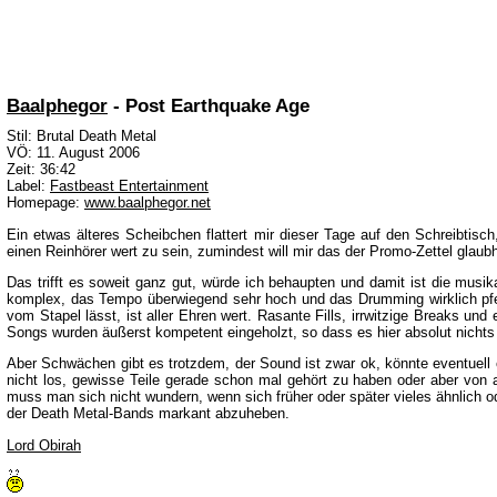
Baalphegor
- Post Earthquake Age
Stil: Brutal Death Metal
VÖ: 11. August 2006
Zeit: 36:42
Label:
Fastbeast Entertainment
Homepage:
www.baalphegor.net
Ein etwas älteres Scheibchen flattert mir dieser Tage auf den Schreibtisc
einen Reinhörer wert zu sein, zumindest will mir das der Promo-Zettel glau
Das trifft es soweit ganz gut, würde ich behaupten und damit ist die musi
komplex, das Tempo überwiegend sehr hoch und das Drumming wirklich pfeil
vom Stapel lässt, ist aller Ehren wert. Rasante Fills, irrwitzige Breaks un
Songs wurden äußerst kompetent eingeholzt, so dass es hier absolut nichts
Aber Schwächen gibt es trotzdem, der Sound ist zwar ok, könnte eventuell
nicht los, gewisse Teile gerade schon mal gehört zu haben oder aber von 
muss man sich nicht wundern, wenn sich früher oder später vieles ähnlich od
der Death Metal-Bands markant abzuheben.
Lord Obirah