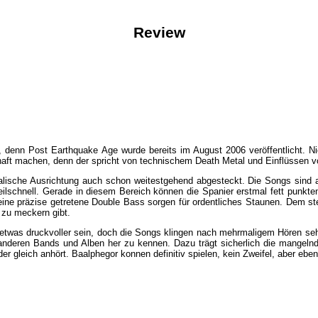
Review
h, denn Post Earthquake Age wurde bereits im August 2006 veröffentlicht. N
bhaft machen, denn der spricht von technischem Death Metal und Einflüssen v
kalische Ausrichtung auch schon weitestgehend abgesteckt. Die Songs sind au
schnell. Gerade in diesem Bereich können die Spanier erstmal fett punkten
d eine präzise getretene Double Bass sorgen für ordentliches Staunen. Dem st
 zu meckern gibt.
 etwas druckvoller sein, doch die Songs klingen nach mehrmaligem Hören se
anderen Bands und Alben her zu kennen. Dazu trägt sicherlich die mangeln
er gleich anhört. Baalphegor konnen definitiv spielen, kein Zweifel, aber eb