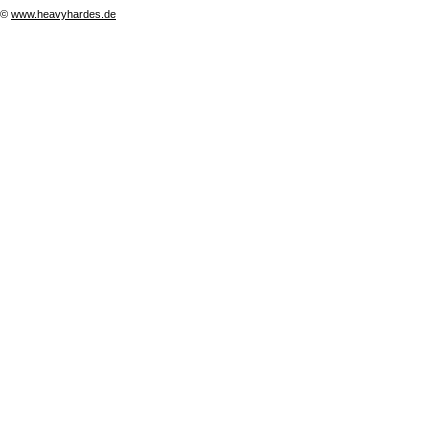
©
www.heavyhardes.de