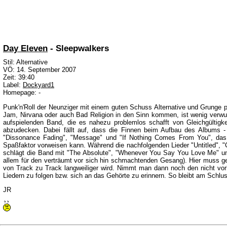
Day Eleven
- Sleepwalkers
Stil: Alternative
VÖ: 14. September 2007
Zeit: 39:40
Label:
Dockyard1
Homepage: -
Punk'n'Roll der Neunziger mit einem guten Schuss Alternative und Grunge p
Jam, Nirvana oder auch Bad Religion in den Sinn kommen, ist wenig verwund
aufspielenden Band, die es nahezu problemlos schafft von Gleichgültigk
abzudecken. Dabei fällt auf, dass die Finnen beim Aufbau des Albums - ob
"Dissonance Fading", "Message" und "If Nothing Comes From You", das 
Spaßfaktor vorweisen kann. Während die nachfolgenden Lieder "Untitled", "
schlägt die Band mit "The Absolute", "Whenever You Say You Love Me" und
allem für den verträumt vor sich hin schmachtenden Gesang). Hier muss ges
von Track zu Track langweiliger wird. Nimmt man dann noch den nicht vor
Liedern zu folgen bzw. sich an das Gehörte zu erinnern. So bleibt am Schlu
JR