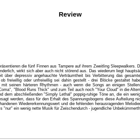
Review
räsentieren die fünf Finnen aus Tampere auf ihrem Zweitling Sleepwalkers. 
erlich, wirkt sich aber auch nicht störend aus. Das wiederum liegt hauptsäc
eit über depressiv angehauchte Verträumtheit bis Verbitterung das gesam
 freiwillig oder unfreiwillig sei dahin gestellt - drei Blöcke gestaltet 
mit seinen härteren Rhythmen - auch wenn die Songs an einigen Stellen 
Coma", "Blood Runs Thick" und zum Teil auch noch "Your Cloud" in die Alter
 dem abschließenden "Simply Lethal" poppig-ruhige Töne an, die ein weni
agt werden, dass für den Erhalt des Spannungsbogens diese Aufteilung nicht 
handenen Wiedererkennungswert und die fehlenden herausragenden Melodien h
ss "nur" ein wenig nette Musik für Zwischendurch - jugendliche Unbekümmerth