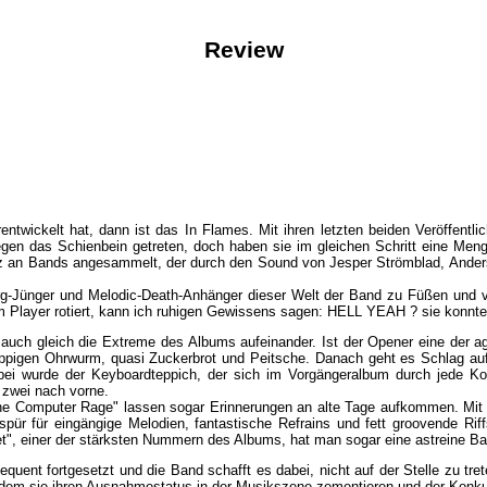
Review
ntwickelt hat, dann ist das In Flames. Mit ihren letzten beiden Veröffent
en das Schienbein getreten, doch haben sie im gleichen Schritt eine Meng
z an Bands angesammelt, der durch den Sound von Jesper Strömblad, Anders 
-Jünger und Melodic-Death-Anhänger dieser Welt der Band zu Füßen und viel
Player rotiert, kann ich ruhigen Gewissens sagen: HELL YEAH ? sie konnte
 auch gleich die Extreme des Albums aufeinander. Ist der Opener eine der 
oppigen Ohrwurm, quasi Zuckerbrot und Peitsche. Danach geht es Schlag au
abei wurde der Keyboardteppich, der sich im Vorgängeralbum durch jede 
 zwei nach vorne.
 The Computer Rage" lassen sogar Erinnerungen an alte Tage aufkommen. Mi
pür für eingängige Melodien, fantastische Refrains und fett groovende Rif
set", einer der stärksten Nummern des Albums, hat man sogar eine astreine Ba
uent fortgesetzt und die Band schafft es dabei, nicht auf der Stelle zu tret
em sie ihren Ausnahmestatus in der Musikszene zementieren und der Konkurr