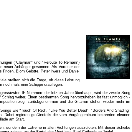
lichungen ("Clayman" und "Reroute To Remain")
e neuer Anhänger gewonnen. Als Vorreiter der
Friden, Björn Gelotte, Peter Iwers und Daniel
e stellten sich die Frage, ob diese Leistung
n nochmals eine Schippe drauflegen.
aggressivsten IF Nummern der letzten Jahre überhaupt, wird der zweite Song
f Schlag weiter. Einen bestimmten Song hervorzuheben ist fast unmöglich -
Komposition zog, zurückgenommen und die Gitarren stehen wieder mehr im
t Songs wie "Touch Of Red", "Like You Better Dead", "Borders And Shading"
fs. Dabei regieren größtenteils die vom Vorgängeralbum bekannten cleanen
llade am Start.
en, sondern die Extreme in allen Richtungen auszuloten. Mit dieser Scheibe
enz zeigen, wo der Bartel den Most holt. Skal Gothenburg Javla!