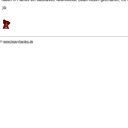
JR
©
www.heavyhardes.de