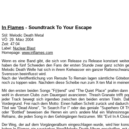
In Flames
- Soundtrack To Your Escape
Stil: Melodic Death Metal
VÖ: 29. März 2004
Zeit: 47:04
Label:
Nuclear Blast
Homepage:
www.inflames.com
Wenn es eine Band gibt, die sich von Release zu Release konstant weitere
haben die fünf Schweden den Fans der ersten Stunde zwar ganz schön geg
Melodic Death Welle hat sich in ihrem Kielwasser ein ganzer Rattenschwan
Svensson beeinflusst wird.
Nach der Veröffentlichung von Reroute To Remain lagen sämtliche Göteborg
noch zu toppen wäre. Nachdem diese Scheibe nun zum X-ten Mal in meinem 
Mit den ersten beiden Songs "F(r)iend" und "The Quiet Place" prallen dann
wohl in diversen Clubs zum Dauergast avancieren. Thrash Granate trifft p
jeder Track bewegt sich irgendwo zwischen den beiden ersten Titeln. D
Vordergrund. Frei nach dem Motto: Einen halben Schritt zurück und dadurch
Titel wie "Dead Alone", "In Search For I" oder das geniale "Superhero Of
oder "Bottled" beweisen die Herren ein um's andere Mal ein Wahnsinnsges
Refrains, die jeden Song in den Gehörgängen festzurren. Mit "Evil In A Clo
Der Weg, der auf dem Vorgängeralbum eingeschlagen wurde, wird hier konseq
haben In Flames ein saustarkes New/Melodic Death Album geschaffen, mit d