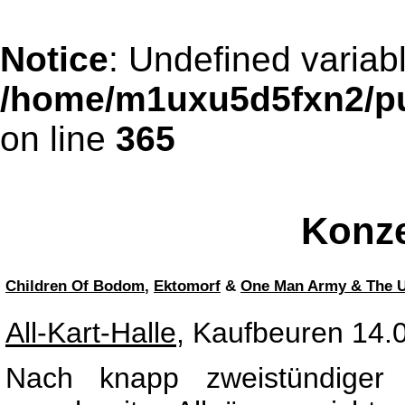
Notice
: Undefined variable
/home/m1uxu5d5fxn2/pub
on line
365
Konze
Children Of Bodom
,
Ektomorf
&
One Man Army & The U
All-Kart-Halle
, Kaufbeuren 14.
Nach knapp zweistündiger F